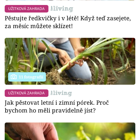
UŽITKOVÁ ZAHRADA
Pěstujte ředkvičky i v létě! Když teď zasejete,
za měsíc můžete sklízet!
11 fotografií
UŽITKOVÁ ZAHRADA
Jak pěstovat letní i zimní pórek. Proč
bychom ho měli pravidelně jíst?