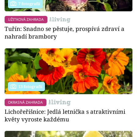
7 fotografií
UŽITKOVÁ ZAHRADA
Tuřín: Snadno se pěstuje, prospívá zdraví a
nahradí brambory
13 fotografií
OKRASNÁ ZAHRADA
Lichořeřišnice: Jedlá letnička s atraktivními
květy vyroste každému