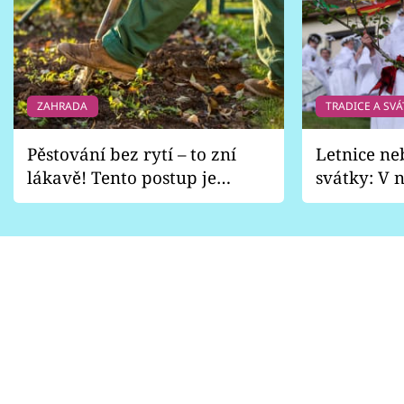
ZAHRADA
TRADICE A SVÁ
Pěstování bez rytí – to zní
Letnice ne
lákavě! Tento postup je
svátky: V n
vhodný jen pro některé
pondělí z
zahrady