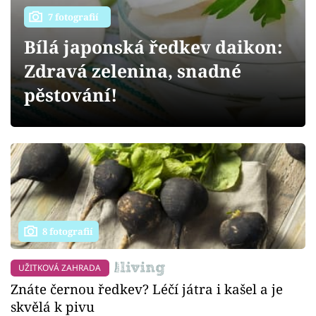
Sledujte prima+
7 fotografií
Bílá japonská ředkev daikon:
Přihlášení
Zdravá zelenina, snadné
pěstování!
Sledujte nás
8 fotografií
UŽITKOVÁ ZAHRADA
Znáte černou ředkev? Léčí játra i kašel a je
skvělá k pivu