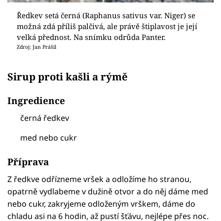
Ředkev setá černá (Raphanus sativus var. Niger) se
možná zdá příliš palčivá, ale právě štiplavost je její
velká přednost. Na snímku odrůda Panter.
Zdroj: Jan Prášil
Sirup proti kašli a rýmě
Ingredience
černá ředkev
med nebo cukr
Příprava
Z ředkve odřízneme vršek a odložíme ho stranou,
opatrně vydlabeme v dužině otvor a do něj dáme med
nebo cukr, zakryjeme odloženým vrškem, dáme do
chladu asi na 6 hodin, až pustí šťávu, nejlépe přes noc.