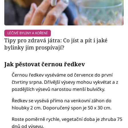
LÉČIVÉ BYLINY A KOŘENÍ
Tipy pro zdravá játra: Co jíst a pít i jaké
bylinky jim prospívají?
Jak pěstovat černou ředkev
Černou ředkev vyséváme od července do první
čtvrtiny srpna. Dřívější výsevy mohou vykvétat a z
pozdějších výsevů narostou menší bulvičky.
Ředkev se vysévá přímo na venkovní záhon do
hloubky 2 cm. Doporučený spon je 50 x 30 cm.
Roste poměrně rychle, vegetační doba je zhruba 75
dnů od výsevu.