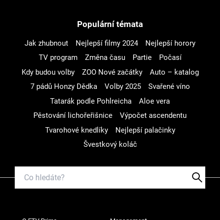
Populární témata
Jak zhubnout
Nejlepší filmy 2024
Nejlepší horory
TV program
Změna času
Partie
Počasí
Kdy budou volby
ZOO Nové začátky
Auto – katalog
7 pádů Honzy Dědka
Volby 2025
Svařené víno
Tatarák podle Pohlreicha
Aloe vera
Pěstování lichořeřišnice
Výpočet ascendentu
Tvarohové knedlíky
Nejlepší palačinky
Švestkový koláč