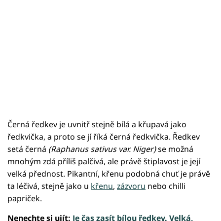
Černá ředkev je uvnitř stejně bílá a křupavá jako
ředkvička, a proto se jí říká černá ředkvička. Ředkev
setá černá
(Raphanus sativus var. Niger)
se možná
mnohým zdá příliš palčivá, ale právě štiplavost je její
velká přednost. Pikantní, křenu podobná chuť je právě
ta léčivá, stejně jako u
křenu
,
zázvoru
nebo chilli
papriček.
Nenechte si ujít:
Je čas zasít bílou ředkev. Velká,