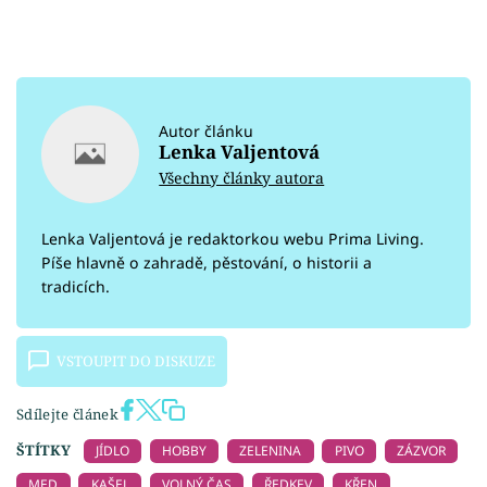
Autor článku
Lenka Valjentová
Všechny články autora
Lenka Valjentová je redaktorkou webu Prima Living.
Píše hlavně o zahradě, pěstování, o historii a
tradicích.
VSTOUPIT DO DISKUZE
Sdílejte článek
ŠTÍTKY
JÍDLO
HOBBY
ZELENINA
PIVO
ZÁZVOR
MED
KAŠEL
VOLNÝ ČAS
ŘEDKEV
KŘEN