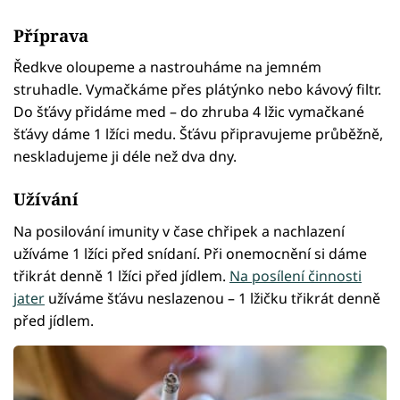
Příprava
Ředkve oloupeme a nastrouháme na jemném
struhadle. Vymačkáme přes plátýnko nebo kávový filtr.
Do šťávy přidáme med – do zhruba 4 lžic vymačkané
šťávy dáme 1 lžíci medu. Šťávu připravujeme průběžně,
neskladujeme ji déle než dva dny.
Užívání
Na posilování imunity v čase chřipek a nachlazení
užíváme 1 lžíci před snídaní. Při onemocnění si dáme
třikrát denně 1 lžíci před jídlem.
Na posílení činnosti
jater
užíváme šťávu neslazenou – 1 lžičku třikrát denně
před jídlem.