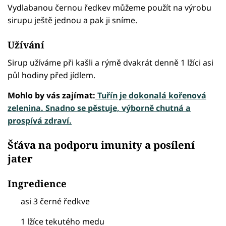
Vydlabanou černou ředkev můžeme použít na výrobu
sirupu ještě jednou a pak ji sníme.
Užívání
Sirup užíváme při kašli a rýmě dvakrát denně 1 lžíci asi
půl hodiny před jídlem.
Mohlo by vás zajímat:
Tuřín je dokonalá kořenová
zelenina. Snadno se pěstuje, výborně chutná a
prospívá zdraví.
Šťáva na podporu imunity a posílení
jater
Ingredience
asi 3 černé ředkve
1 lžíce tekutého medu