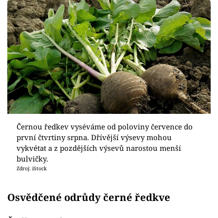
Černou ředkev vyséváme od poloviny července do
první čtvrtiny srpna. Dřívější výsevy mohou
vykvétat a z pozdějších výsevů narostou menší
bulvičky.
Zdroj: iStock
Osvědčené odrůdy černé ředkve