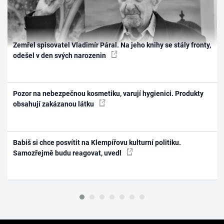
Zemřel spisovatel Vladimír Páral. Na jeho knihy se stály fronty,
odešel v den svých narozenin
Pozor na nebezpečnou kosmetiku, varují hygienici. Produkty
obsahují zakázanou látku
Babiš si chce posvítit na Klempířovu kulturní politiku.
Samozřejmě budu reagovat, uvedl