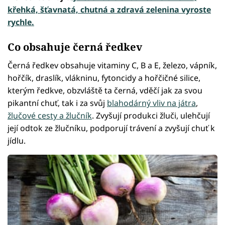
křehká, šťavnatá, chutná a zdravá zelenina vyroste
rychle.
Co obsahuje černá ředkev
Černá ředkev obsahuje vitaminy C, B a E, železo, vápník,
hořčík, draslík, vlákninu, fytoncidy a hořčičné silice,
kterým ředkve, obzvláště ta černá, vděčí jak za svou
pikantní chuť, tak i za svůj
blahodárný vliv na játra
,
žlučové cesty a žlučník
. Zvyšují produkci žluči, ulehčují
její odtok ze žlučníku, podporují trávení a zvyšují chuť k
jídlu.