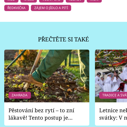
ŘEDKVIČKA
ZÁJEM O JÍDLO A PITÍ
PŘEČTĚTE SI TAKÉ
ZAHRADA
TRADICE A SVÁ
Pěstování bez rytí – to zní
Letnice ne
lákavě! Tento postup je
svátky: V n
vhodný jen pro některé
pondělí z