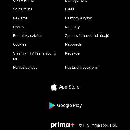
O FTV Prima
Management
Volná místa
Press
Reklama
Castingy a výzvy
HbbTV
Kontakty
Podmínky užívání
Zpracování osobních údajů
Cookies
Nápověda
Vlastník FTV Prima spol. s
Redakce
r.o.
Nahlásit chybu
Nastavení soukromí
App Store
Google Play
© FTV Prima spol. s r.o.