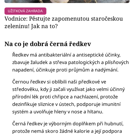
UŽITKOVÁ ZAHRADA
Vodnice: Pěstujte zapomenutou staročeskou
zeleninu! Jak na to?
Na co je dobrá černá ředkev
Ředkev má antibakteriální a antiseptické účinky,
zbavuje žaludek a střeva patologických a plísňových
napadení, účinkuje proti průjmům a nadýmání.
Černou ředkev si oblíbili naši předkové ve
středověku, kdy ji začali využívat jako velmi účinný
přírodní lék proti chřipce a nachlazení, protože
dezinfikuje sliznice v ústech, podporuje imunitní
systém a uvolňuje hleny v nose a hltanu.
Černá ředkev je výborným doplňkem při hubnutí,
protože nemá skoro žádné kalorie a její podpora