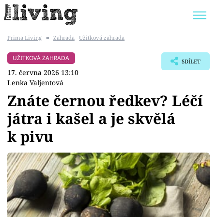
Prima Living
■
Zahrada
Užitková zahrada
Trendy:
JAK UŠETŘIT
POKOJOVÉ KVĚTINY
UŽITKOVÁ ZAHRADA
SDÍLET
BYDLENÍ SLAVNÝCH
ZAHRADA
17. června 2026 13:10
Lenka Valjentová
Znáte černou ředkev? Léčí
játra i kašel a je skvělá
Témata
k pivu
Bydlení
Zahrada
Design