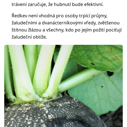
trávení zaručuje, že hubnutí bude efektivní.
Ředkev není vhodná pro osoby trpící průjmy,
žaludečními a dvanácterníkovými vředy, zvětšenou
štítnou žlázou a všechny, kdo po jejím požití pociťují
žaludeční obtíže.