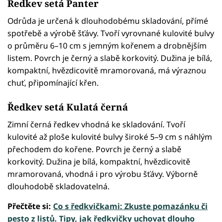
Ředkev setá Panter
Odrůda je určená k dlouhodobému skladování, přímé
spotřebě a výrobě šťávy. Tvoří vyrovnané kulovité bulvy
o průměru 6–10 cm s jemným kořenem a drobnějším
listem. Povrch je černý a slabě korkovitý. Dužina je bílá,
kompaktní, hvězdicovitě mramorovaná, má výraznou
chuť, připomínající křen.
Ředkev setá Kulatá černá
Zimní černá ředkev vhodná ke skladování. Tvoří
kulovité až ploše kulovité bulvy široké 5–9 cm s náhlým
přechodem do kořene. Povrch je černý a slabě
korkovitý. Dužina je bílá, kompaktní, hvězdicovitě
mramorovaná, vhodná i pro výrobu šťávy. Výborně
dlouhodobě skladovatelná.
Přečtěte si:
Co s ředkvičkami: Zkuste pomazánku či
pesto z listů. Tipy, jak ředkvičky uchovat dlouho