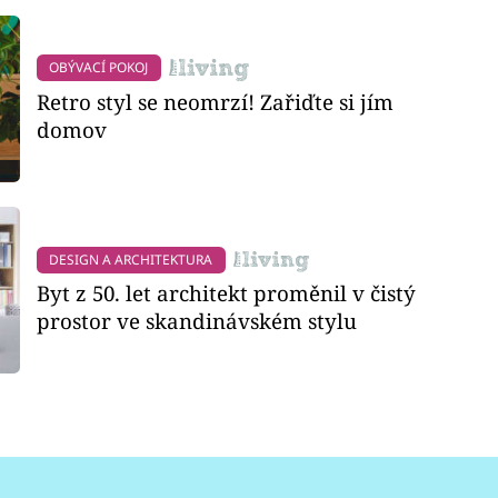
OBÝVACÍ POKOJ
Retro styl se neomrzí! Zařiďte si jím
domov
DESIGN A ARCHITEKTURA
Byt z 50. let architekt proměnil v čistý
prostor ve skandinávském stylu