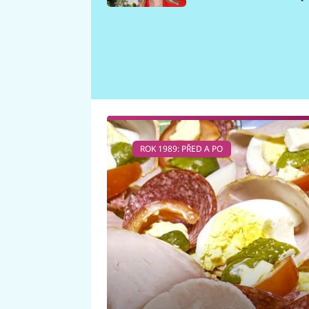
požáru
ROK 1989: PŘED A PO