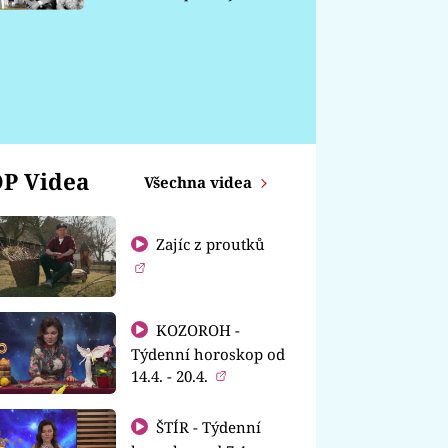
chátrá
P Videa
Všechna videa
Zajíc z proutků
KOZOROH -
Týdenní horoskop od
14.4. - 20.4.
ŠTÍR - Týdenní