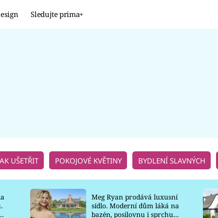
esign
Sledujte prima+
Design
TRENDY
JAK NA TO
PROMĚNY
NAŠE TIPY
JAK UŠETŘIT
POKOJOVÉ KVĚTINY
BYDLENÍ SLAVNÝCH
la
Meg Ryan prodává luxusní
.
sídlo. Moderní dům láká na
o
bazén, posilovnu i sprchu