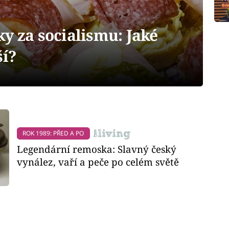
y za socialismu: Jaké
ší?
ROK 1989: PŘED A PO
Legendární remoska: Slavný český
vynález, vaří a peče po celém světě