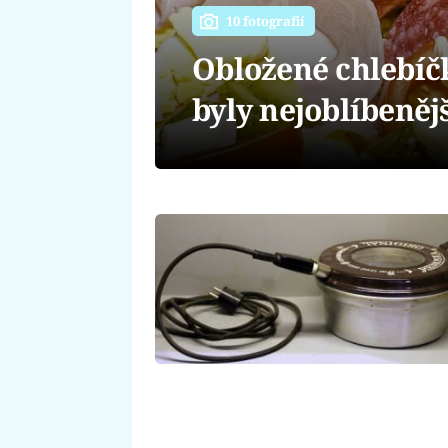
10 fotografií
Obložené chlebíčk
byly nejoblíbeněj