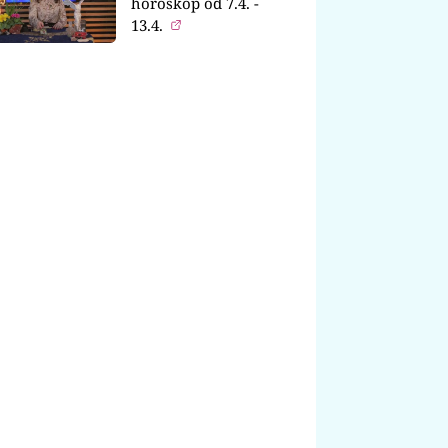
horoskop od 7.4. -
13.4.