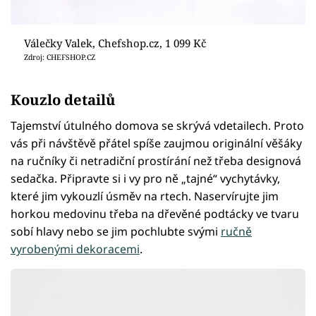
Válečky Valek, Chefshop.cz, 1 099 Kč
Zdroj: CHEFSHOP.CZ
Kouzlo detailů
Tajemství útulného domova se skrývá vdetailech. Proto
vás při návštěvě přátel spíše zaujmou originální věšáky
na ručníky či netradiční prostírání než třeba designová
sedačka. Připravte si i vy pro ně „tajné“ vychytávky,
které jim vykouzlí úsměv na rtech. Naservírujte jim
horkou medovinu třeba na dřevěné podtácky ve tvaru
sobí hlavy nebo se jim pochlubte svými
ručně
vyrobenými dekoracemi
.