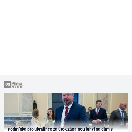
Podmínka pro Ukrajince za útok zápalnou lahví na dům s