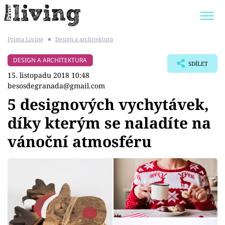
Prima Living
■
Design a architektura
Trendy:
JAK UŠETŘIT
POKOJOVÉ KVĚTINY
DESIGN A ARCHITEKTURA
SDÍLET
BYDLENÍ SLAVNÝCH
ZAHRADA
15. listopadu 2018 10:48
besosdegranada@gmail.com
5 designových vychytávek,
díky kterým se naladíte na
Témata
vánoční atmosféru
Bydlení
Zahrada
Design