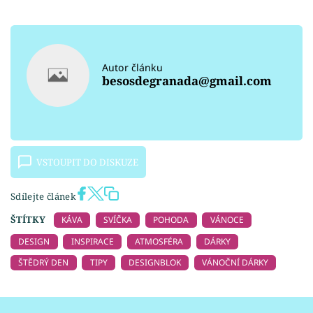
Autor článku
besosdegranada@gmail.com
VSTOUPIT DO DISKUZE
Sdílejte článek
ŠTÍTKY
KÁVA
SVÍČKA
POHODA
VÁNOCE
DESIGN
INSPIRACE
ATMOSFÉRA
DÁRKY
ŠTĚDRÝ DEN
TIPY
DESIGNBLOK
VÁNOČNÍ DÁRKY