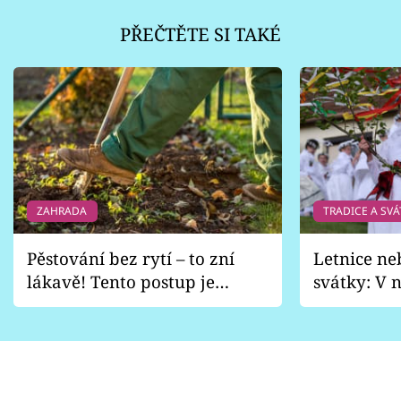
PŘEČTĚTE SI TAKÉ
ZAHRADA
TRADICE A SVÁ
Pěstování bez rytí – to zní
Letnice ne
lákavě! Tento postup je
svátky: V n
vhodný jen pro některé
pondělí z
zahrady