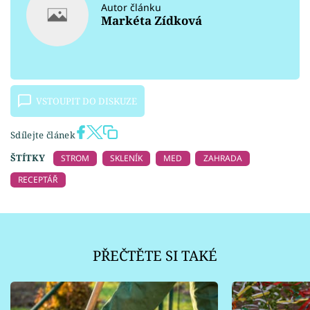
Autor článku
Markéta Zídková
VSTOUPIT DO DISKUZE
Sdílejte článek
ŠTÍTKY
STROM
SKLENÍK
MED
ZAHRADA
RECEPTÁŘ
PŘEČTĚTE SI TAKÉ