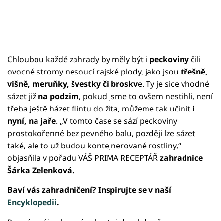
Chloubou každé zahrady by měly být i
peckoviny
čili
ovocné stromy nesoucí rajské plody, jako jsou
třešně,
višně, meruňky, švestky či broskv
e. Ty je sice vhodné
sázet již
na podzim
, pokud jsme to ovšem nestihli, není
třeba ještě házet flintu do žita, můžeme tak učinit
i
nyní, na jaře
. „V tomto čase se sází peckoviny
prostokořenné bez pevného balu, později lze sázet
také, ale to už budou kontejnerované rostliny,“
objasňila v pořadu VÁŠ PRIMA RECEPTÁŘ
zahradnice
Šárka Zelenková.
Baví vás zahradničení? Inspirujte se v naší
Encyklopedii
.