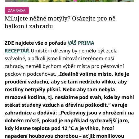
ZAHRADA
Milujete něžné motýly? Osázejte pro ně
balkon i zahradu
ZDE najdete vše o pořadu
VÁŠ PRIMA
RECEPTÁŘ.
Umístění dřeviny by nemělo být zcela
svévolné, a ačkoli jsme limitováni terénem naší
zahrady, neměli bychom výběr místa pro pěstování
peckovin podceňovat.
„Ideálně volíme místo, kde je
proudění vzduchu, aby se tam nedrželo vlhko, aby
rostliny netrpěly plísní. Nebo aby tam nebyla
mrazová kotlina, tj. nesázíme pod svah, kde by mohl
stékat studený vzduch a dřevinu poškodit,“ varuje
zahradnice a dodává: „Peckoviny jsou v ohrožení i na
dobrém místě, pokud je například sychravější jaro,
kdy klesne teplota pod 12 °C a je vlhko, hrozí
napadení houbovou chorobou – ať již moniliovou