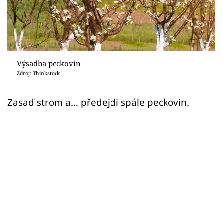
Sledujte prima+
Přihlášení
Výsadba peckovin
Sledujte nás
Zdroj: Thinkstock
Zasaď strom a… předejdi spále peckovin.