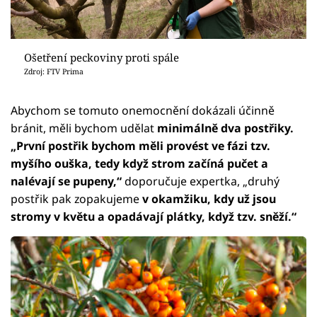
Ošetření peckoviny proti spále
Zdroj: FTV Prima
Abychom se tomuto onemocnění dokázali účinně
bránit, měli bychom udělat
minimálně dva postřiky.
„První postřik bychom měli provést ve fázi tzv.
myšího ouška, tedy když strom začíná pučet a
nalévají se pupeny,“
doporučuje expertka, „druhý
postřik pak zopakujeme
v okamžiku, kdy už jsou
stromy v květu a opadávají plátky, když tzv. sněží.“