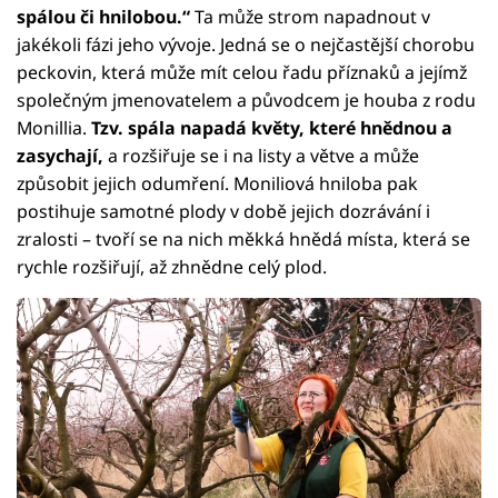
spálou či hnilobou.“
Ta může strom napadnout v
jakékoli fázi jeho vývoje. Jedná se o nejčastější chorobu
peckovin, která může mít celou řadu příznaků a jejímž
společným jmenovatelem a původcem je houba z rodu
Monillia.
Tzv. spála napadá květy, které hnědnou a
zasychají,
a rozšiřuje se i na listy a větve a může
způsobit jejich odumření. Moniliová hniloba pak
postihuje samotné plody v době jejich dozrávání i
zralosti – tvoří se na nich měkká hnědá místa, která se
rychle rozšiřují, až zhnědne celý plod.