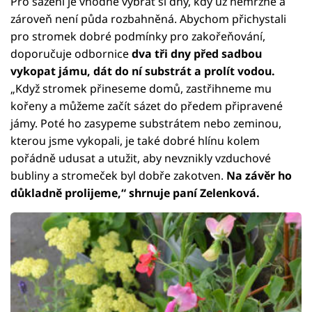
Pro sázení je vhodné vybrat si dny, kdy už nemrzne a
zároveň není půda rozbahněná. Abychom přichystali
pro stromek dobré podmínky pro zakořeňování,
doporučuje odbornice
dva tři dny před sadbou
vykopat jámu, dát do ní substrát a prolít vodou.
„Když stromek přineseme domů, zastřihneme mu
kořeny a můžeme začít sázet do předem připravené
jámy. Poté ho zasypeme substrátem nebo zeminou,
kterou jsme vykopali, je také dobré hlínu kolem
pořádně udusat a utužit, aby nevznikly vzduchové
bubliny a stromeček byl dobře zakotven.
Na závěr ho
důkladně prolijeme,“ shrnuje paní Zelenková.