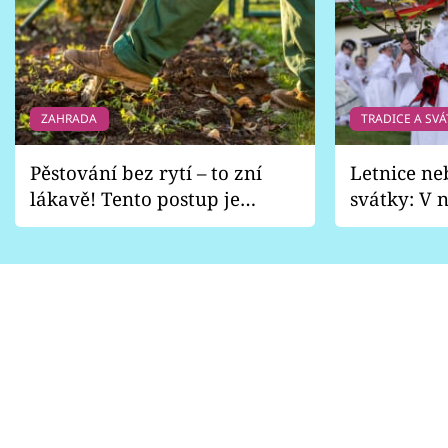
ZAHRADA
TRADICE A SVÁ
Pěstování bez rytí – to zní
Letnice ne
lákavě! Tento postup je
svátky: V n
vhodný jen pro některé
pondělí z
zahrady