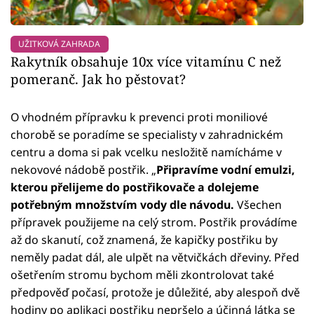
UŽITKOVÁ ZAHRADA
Rakytník obsahuje 10x více vitamínu C než
pomeranč. Jak ho pěstovat?
O vhodném přípravku k prevenci proti moniliové
chorobě se poradíme se specialisty v zahradnickém
centru a doma si pak vcelku nesložitě namícháme v
nekovové nádobě postřik. „
Připravíme vodní emulzi,
kterou přelijeme do postřikovače a dolejeme
potřebným množstvím vody dle návodu.
Všechen
přípravek použijeme na celý strom. Postřik provádíme
až do skanutí, což znamená, že kapičky postřiku by
neměly padat dál, ale ulpět na větvičkách dřeviny. Před
ošetřením stromu bychom měli zkontrolovat také
předpověď počasí, protože je důležité, aby alespoň dvě
hodiny po aplikaci postřiku nepršelo a účinná látka se