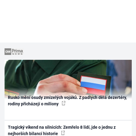
Rusko mění osudy zmizelých vojáků. Z padlých dělá dezertéry,
rodiny přicházejí o miliony
Tragický víkend na silnicích: Zemřelo 8 lidí, jde o jednu z
nejhorších bilancí historie