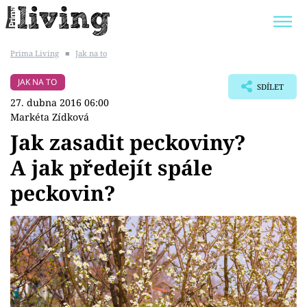
Prima Living
■
Jak na to
Trendy:
JAK UŠETŘIT
POKOJOVÉ KVĚTINY
JAK NA TO
SDÍLET
BYDLENÍ SLAVNÝCH
ZAHRADA
27. dubna 2016 06:00
Markéta Zídková
Jak zasadit peckoviny?
A jak předejít spále
Témata
peckovin?
Bydlení
Zahrada
Design