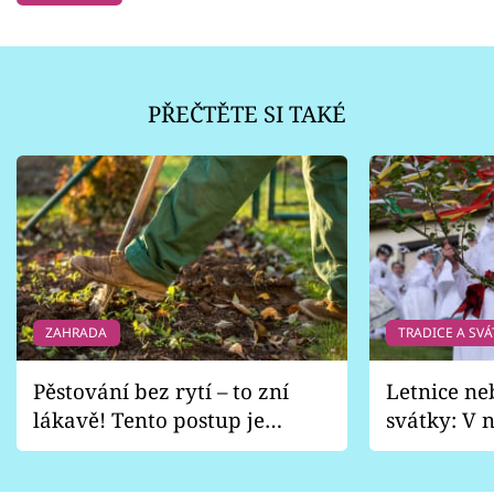
PŘEČTĚTE SI TAKÉ
ZAHRADA
TRADICE A SVÁ
Pěstování bez rytí – to zní
Letnice ne
lákavě! Tento postup je
svátky: V n
vhodný jen pro některé
pondělí z
zahrady