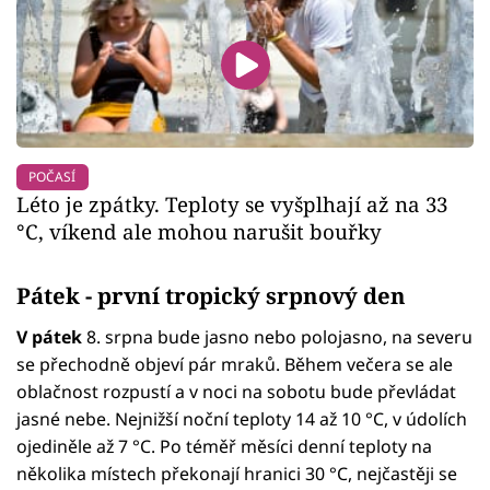
POČASÍ
Léto je zpátky. Teploty se vyšplhají až na 33
°C, víkend ale mohou narušit bouřky
Pátek - první tropický srpnový den
V pátek
8. srpna bude jasno nebo polojasno, na severu
se přechodně objeví pár mraků. Během večera se ale
oblačnost rozpustí a v noci na sobotu bude převládat
jasné nebe. Nejnižší noční teploty 14 až 10 °C, v údolích
ojediněle až 7 °C. Po téměř měsíci denní teploty na
několika místech překonají hranici 30 °C, nejčastěji se