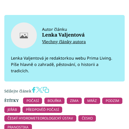
Autor článku
Lenka Valjentová
Všechny články autora
Lenka Valjentová je redaktorkou webu Prima Living.
Píše hlavně o zahradě, pěstování, o historii a
tradicích.
Sdílejte článek
ŠTÍTKY
POČASÍ
BOUŘKA
ZIMA
MRÁZ
PODZIM
JEŘÁB
PŘEDPOVĚĎ POČASÍ
ČESKÝ HYDROMETEOROLOGICKÝ ÚSTAV
ČESKO
PRANOSTIKA