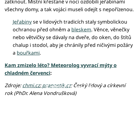
zatknout. Místní křesťané v noci ozdobili jeřabinami
všechny domy, a tak vojáci museli odejít s nepořízenou.
Jeřabiny
se v lidových tradicích staly symbolickou
ochranou před ohněm a
bleskem
. Věnce, věnečky
nebo větvičky se dávaly na dveře, do oken, do štítů
chalup i stodol, aby je chránily před ničivými požáry
a
bouřkami
.
Kam zmizelo léto? Meteorolog vyvrací mýty o
chladném červenci
:
Zdroje:
chmi.cz
;
pranostik.cz
; Český lidový a církevní
Failed to fetch
rok (PhDr. Alena Vondrušková)