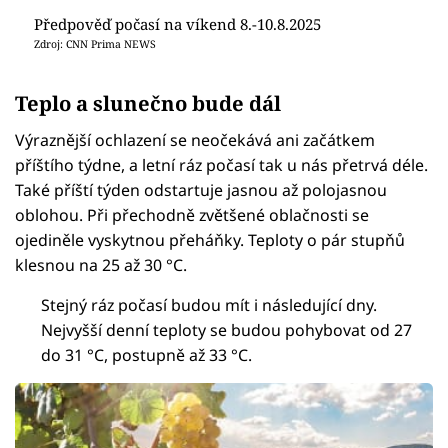
Předpověď počasí na víkend 8.-10.8.2025
Zdroj: CNN Prima NEWS
Teplo a slunečno bude dál
Výraznější ochlazení se neočekává ani začátkem
příštího týdne, a letní ráz počasí tak u nás přetrvá déle.
Také příští týden odstartuje jasnou až polojasnou
oblohou. Při přechodně zvětšené oblačnosti se
ojediněle vyskytnou přeháňky. Teploty o pár stupňů
klesnou na 25 až 30 °C.
Stejný ráz počasí budou mít i následující dny.
Nejvyšší denní teploty se budou pohybovat od 27
do 31 °C, postupně až 33 °C.