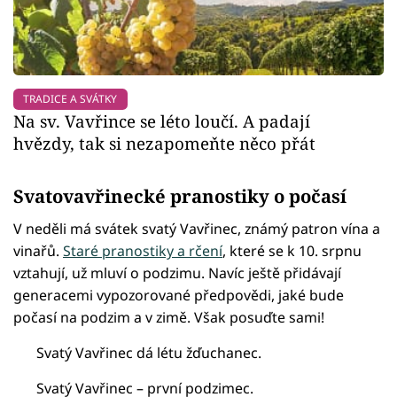
TRADICE A SVÁTKY
Na sv. Vavřince se léto loučí. A padají
hvězdy, tak si nezapomeňte něco přát
Svatovavřinecké pranostiky o počasí
V neděli má svátek svatý Vavřinec, známý patron vína a
vinařů.
Staré pranostiky a rčení
, které se k 10. srpnu
vztahují, už mluví o podzimu. Navíc ještě přidávají
generacemi vypozorované předpovědi, jaké bude
počasí na podzim a v zimě. Však posuďte sami!
Svatý Vavřinec dá létu žďuchanec.
Svatý Vavřinec – první podzimec.