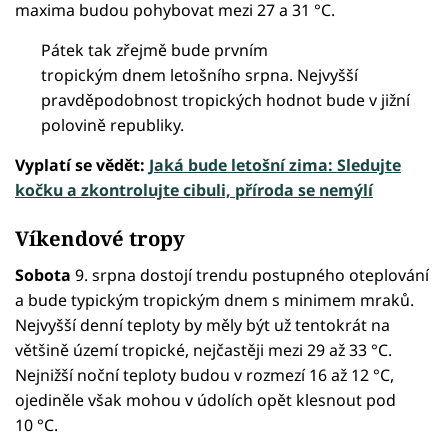
maxima budou pohybovat mezi 27 a 31 °C.
Pátek tak zřejmě bude prvním
tropickým dnem letošního srpna. Nejvyšší
pravděpodobnost tropických hodnot bude v jižní
polovině republiky.
Vyplatí se vědět:
Jaká bude letošní zima: Sledujte
kočku a zkontrolujte cibuli, příroda se nemýlí
Víkendové tropy
Sobota
9. srpna dostojí trendu postupného oteplování
a bude typickým tropickým dnem s minimem mraků.
Nejvyšší denní teploty by měly být už tentokrát na
většině území tropické, nejčastěji mezi 29 až 33 °C.
Nejnižší noční teploty budou v rozmezí 16 až 12 °C,
ojediněle však mohou v údolích opět klesnout pod
10 °C.