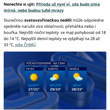
Nenechte si ujít:
Příroda už nyní ví, zda bude zima
mírná, nebo budou tuhé mrazy
Slunečnou
svatovavřineckou neděli
může odpoledne
ojediněle narušit více oblačnosti, přeháňka nebo i
bouřka. Nejnižší noční teploty se mají pohybovat od 18
do 14 °C. Nejvyšší denní teploty se vyšplhají na 28 až
33 °C,
píše ČHMÚ
.