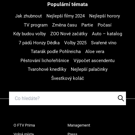
Populární témata
Jak zhubnout
Nejlepší filmy 2024
Nejlepší horory
TV program
Změna času
Partie
Počasí
Kdy budou volby
ZOO Nové začátky
Auto – katalog
7 pádů Honzy Dědka
Volby 2025
Svařené víno
Tatarák podle Pohlreicha
Aloe vera
Pěstování lichořeřišnice
Výpočet ascendentu
Tvarohové knedlíky
Nejlepší palačinky
Švestkový koláč
O FTV Prima
Management
Volná místa
Press