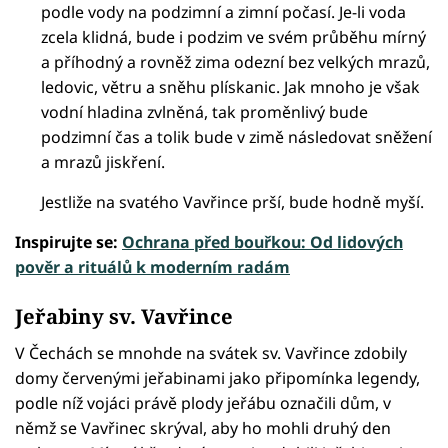
podle vody na podzimní a zimní počasí. Je-li voda
zcela klidná, bude i podzim ve svém průběhu mírný
a příhodný a rovněž zima odezní bez velkých mrazů,
ledovic, větru a sněhu plískanic. Jak mnoho je však
vodní hladina zvlněná, tak proměnlivý bude
podzimní čas a tolik bude v zimě následovat sněžení
a mrazů jiskření.
Jestliže na svatého Vavřince prší, bude hodně myší.
Inspirujte se:
Ochrana před bouřkou: Od lidových
pověr a rituálů k moderním radám
Jeřabiny sv. Vavřince
V Čechách se mnohde na svátek sv. Vavřince zdobily
domy červenými jeřabinami jako připomínka legendy,
podle níž vojáci právě plody jeřábu označili dům, v
němž se Vavřinec skrýval, aby ho mohli druhý den