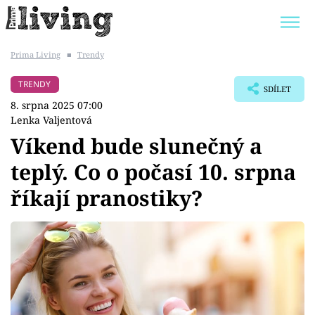
Prima Living
■
Trendy
Trendy:
JAK UŠETŘIT
POKOJOVÉ KVĚTINY
TRENDY
SDÍLET
BYDLENÍ SLAVNÝCH
ZAHRADA
8. srpna 2025 07:00
Lenka Valjentová
Víkend bude slunečný a
teplý. Co o počasí 10. srpna
Témata
říkají pranostiky?
Bydlení
Zahrada
Design