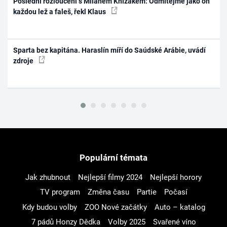
Poslední rozloučení s Milanem Knížákem: Odmítejme jako on
každou lež a faleš, řekl Klaus
Sparta bez kapitána. Haraslín míří do Saúdské Arábie, uvádí
zdroje
Populární témata
Jak zhubnout
Nejlepší filmy 2024
Nejlepší horory
TV program
Změna času
Partie
Počasí
Kdy budou volby
ZOO Nové začátky
Auto – katalog
7 pádů Honzy Dědka
Volby 2025
Svařené víno