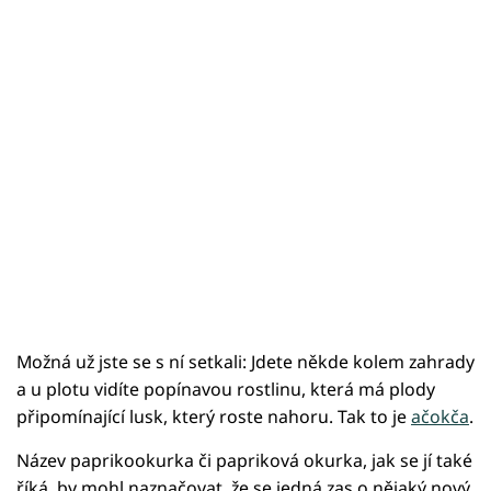
Možná už jste se s ní setkali: Jdete někde kolem zahrady
a u plotu vidíte popínavou rostlinu, která má plody
připomínající lusk, který roste nahoru. Tak to je
ačokča
.
Název paprikookurka či papriková okurka, jak se jí také
říká, by mohl naznačovat, že se jedná zas o nějaký nový