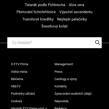
Tatarák podle Pohlreicha
Aloe vera
Pěstování lichořeřišnice
Výpočet ascendentu
Tvarohové knedlíky
Nejlepší palačinky
Švestkový koláč
O FTV Prima
Management
Volná místa
Press
Reklama
Castingy a výzvy
HbbTV
Kontakty
Podmínky užívání
Zpracování osobních údajů
Cookies
Nápověda
Vlastník FTV Prima spol. s
Redakce