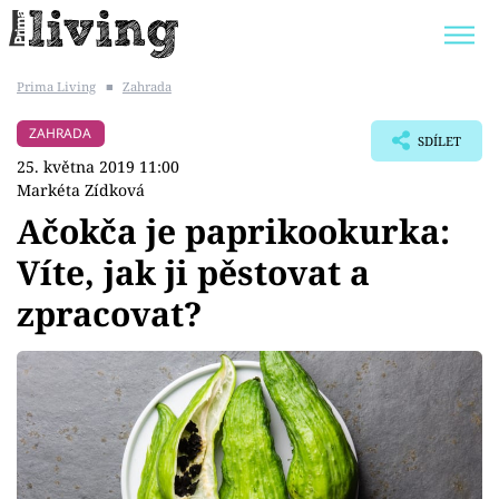
Prima Living
■
Zahrada
Trendy:
JAK UŠETŘIT
POKOJOVÉ KVĚTINY
ZAHRADA
SDÍLET
BYDLENÍ SLAVNÝCH
ZAHRADA
25. května 2019 11:00
Markéta Zídková
Ačokča je paprikookurka:
Víte, jak ji pěstovat a
Témata
zpracovat?
Bydlení
Zahrada
Design