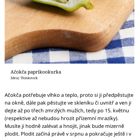
Ačokča paprikookurka
Zdroj: Thinkstock
Ačokča potřebuje vlhko a teplo, proto si ji předpěstujte
na okně, dále pak pěstujte ve skleníku či uvnitř a ven ji
dejte až po třech zmrzlých mužích, tedy po 15. květnu
(respektive až nebudou hrozit přízemní mrazíky).
Musíte ji hodně zalévat a hnojit, jinak bude mizerně
plodit. Plodit začíná právě v srpnu a pokračuje ještě i v