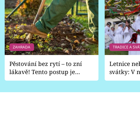
ZAHRADA
TRADICE A SVÁ
Pěstování bez rytí – to zní
Letnice ne
lákavě! Tento postup je
svátky: V n
vhodný jen pro některé
pondělí z
zahrady