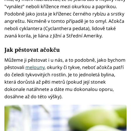
"vynález" neboli křížence mezi okurkou a paprikou.
Podobně jako josta je kříženec černého rybízu a srstky
angreštu. Nicméně v tomto případě je to omyl. Ačokča
neboli cyklantera (Cyclanthera pedata), lidově také
zvaná korila, je liána z Jižní a Střední Ameriky.
Jak pěstovat ačokču
Můžeme ji pěstovat i u nás, a to podobně, jako bychom
pěstovali
melouny
, okurky či tykve, neboť ačokča patří
do čeledi tykvovitých rostlin. Je to jednoletá bylina,
která dorůstá až pěti metrů (pokud její stonek
dokonale natáhnete a dáte mu dokonalou oporu,
dosáhne až do této výšky).