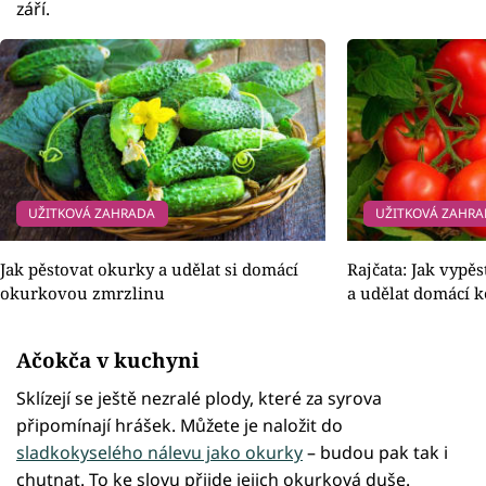
září.
UŽITKOVÁ ZAHRADA
UŽITKOVÁ ZAHR
Jak pěstovat okurky a udělat si domácí
Rajčata: Jak vypěs
okurkovou zmrzlinu
a udělat domácí 
Ačokča v kuchyni
Sklízejí se ještě nezralé plody, které za syrova
připomínají hrášek. Můžete je naložit do
sladkokyselého nálevu jako okurky
– budou pak tak i
chutnat. To ke slovu přijde jejich okurková duše.