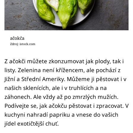
Sledujte prima+
Přihlášení
ačokča
Sledujte nás
Zdroj: istock.com
Z ačokči můžete zkonzumovat jak plody, tak i
listy. Zelenina není křížencem, ale pochází z
Jižní a Střední Ameriky. Můžeme ji pěstovat i v
našich sklenících, ale i v truhlících a na
záhonech. Ale vždy až po zmrzlých mužích.
Podívejte se, jak ačokču pěstovat i zpracovat. V
kuchyni nahradí papriku a vnese do vašich
jídel exotičtější chuť.