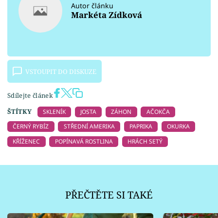
Autor článku
Markéta Zídková
VSTOUPIT DO DISKUZE
Sdílejte článek
ŠTÍTKY
SKLENÍK
JOSTA
ZÁHON
AČOKČA
ČERNÝ RYBÍZ
STŘEDNÍ AMERIKA
PAPRIKA
OKURKA
KŘÍŽENEC
POPÍNAVÁ ROSTLINA
HRÁCH SETÝ
PŘEČTĚTE SI TAKÉ