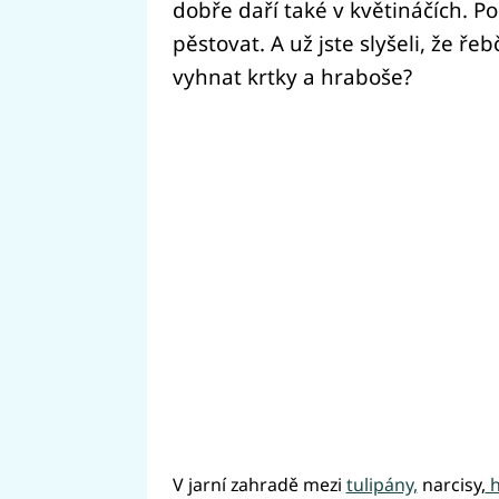
dobře daří také v květináčích. P
pěstovat. A už jste slyšeli, že ř
vyhnat krtky a hraboše?
V jarní zahradě mezi
tulipány,
narcisy,
h