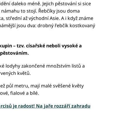
idění daleko méně. Jejich pěstování si sice
tu námahu to stojí. Řebčíky jsou doma
a, střední až východní Asie. A i když známe
známější jsou dva: drobný řebčík kostkovaný
upin – tzv. císařské neboli vysoké a
i pěstováním.
oké lodyhy zakončené množstvím listů a
rvených květů.
ež půl metru, mají malé svěšené květy
vé, fialové a bílé.
cisů je radost! Na jaře rozzáří zahradu