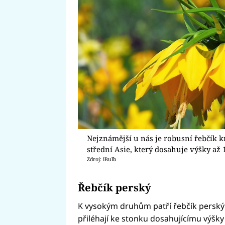
Nejznámější u nás je robusní řebčík kr
střední Asie, který dosahuje výšky až
Zdroj: iBulb
Řebčík perský
K vysokým druhům patří řebčík persk
přiléhají ke stonku dosahujícímu výšky