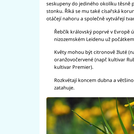
seskupeny do jediného okolíku těsně 
stonku. Říká se mu také císařská koru
otáčejí nahoru a společně vytvářejí tva
Řebčík královský poprvé v Evropě ú
nizozemském Leidenu už počátkem 1
Květy mohou být citronově žluté (na
oranžovočervené (např. kultivar Ru
kultivar Premier).
Rozkvétají koncem dubna a většinou
zatahuje.