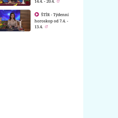
14.4. - 20.4.
ŠTÍR - Týdenní
horoskop od 7.4. -
13.4.