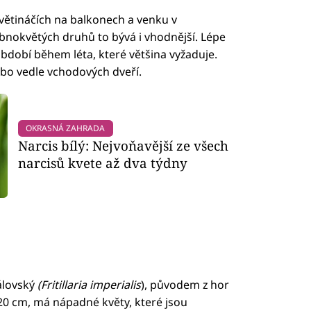
větináčích na balkonech a venku v
nokvětých druhů to bývá i vhodnější. Lépe
 období během léta, které většina vyžaduje.
bo vedle vchodových dveří.
OKRASNÁ ZAHRADA
Narcis bílý: Nejvoňavější ze všech
narcisů kvete až dva týdny
álovský
(Fritillaria imperialis
), původem z hor
120 cm, má nápadné květy, které jsou