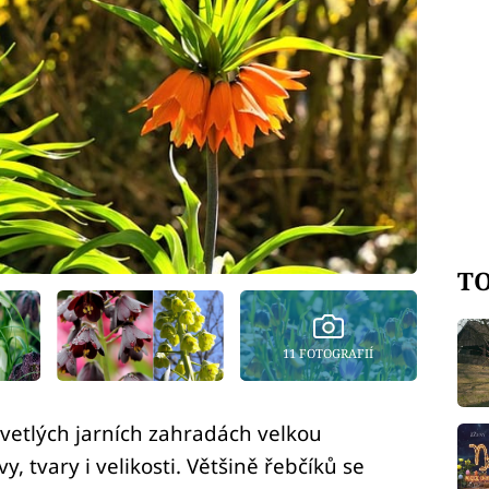
TO
11 FOTOGRAFIÍ
kvetlých jarních zahradách velkou
, tvary i velikosti. Většině řebčíků se