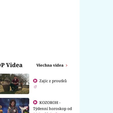
P Videa
Všechna videa
Zajíc z proutků
KOZOROH -
Týdenní horoskop od