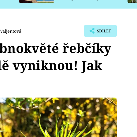
pro psy
Valjentová
SDÍLET
obnokvěté řebčíky
dě vyniknou! Jak