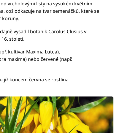
pod vrcholovými listy na vysokém květním
na, což odkazuje na tvar semenáčků, které se
r koruny.
dajně vysadil botanik Carolus Clusius v
6. století.
př. kultivar Maxima Lutea),
bra maxima) nebo červené (např.
 již koncem června se rostlina