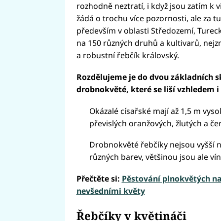
rozhodně neztratí, i když jsou zatím k v
žádá o trochu více pozornosti, ale za 
především v oblasti Středozemí, Tureck
na 150 různých druhů a kultivarů, nej
a robustní řebčík královský.
Rozdělujeme je do dvou základních sk
drobnokvěté, které se liší vzhledem 
Okázalé císařské mají až 1,5 m vys
převislých oranžových, žlutých a če
Drobnokvěté řebčíky nejsou vyšší n
různých barev, většinou jsou ale víno
Přečtěte si:
Pěstování plnokvětých nar
nevšedními květy
Řebčíky v květináči