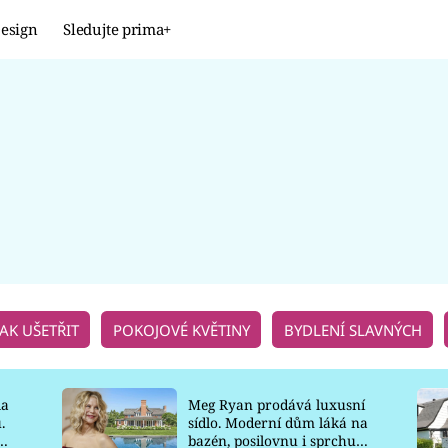
esign
Sledujte prima+
Design
TRENDY
JAK NA TO
PROMĚNY
NAŠE TIPY
JAK UŠETŘIT
POKOJOVÉ KVĚTINY
BYDLENÍ SLAVNÝCH
la
Meg Ryan prodává luxusní
.
sídlo. Moderní dům láká na
o
bazén, posilovnu i sprchu