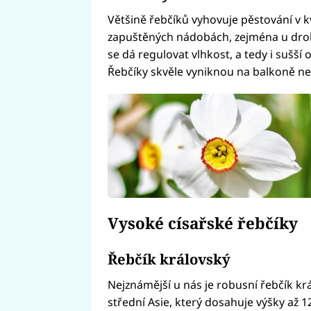
Většině řebčíků vyhovuje pěstování v k
zapuštěných nádobách, zejména u drob
se dá regulovat vlhkost, a tedy i sušší
Řebčíky skvěle vyniknou na balkoně ne
Vysoké císařské řebčíky
Řebčík královský
Nejznámější u nás je robusní řebčík kr
střední Asie, který dosahuje výšky až 