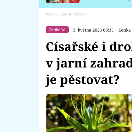
požáru
Prima Living
■
Zahrada
3. května 2025 08:35
Lenka 
ZAHRADA
Císařské i dr
v jarní zahra
je pěstovat?