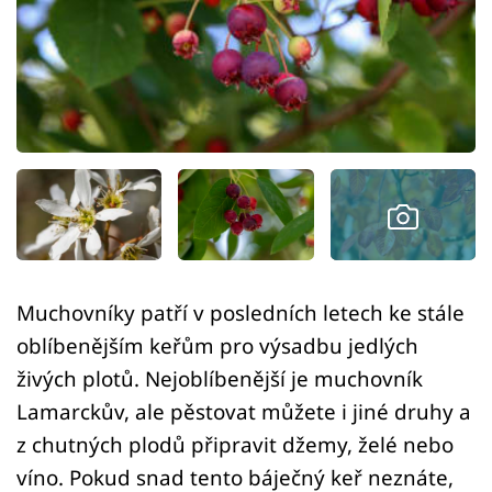
Sledujte prima+
Přihlášení
Sledujte nás
Muchovníky patří v posledních letech ke stále
oblíbenějším keřům pro výsadbu jedlých
živých plotů. Nejoblíbenější je muchovník
Lamarckův, ale pěstovat můžete i jiné druhy a
z chutných plodů připravit džemy, želé nebo
víno. Pokud snad tento báječný keř neznáte,