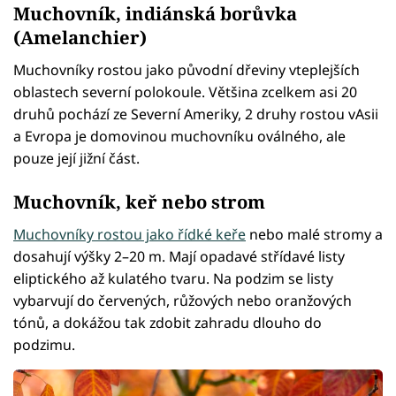
Muchovník, indiánská borůvka
(Amelanchier)
Muchovníky rostou jako původní dřeviny vteplejších
oblastech severní polokoule. Většina zcelkem asi 20
druhů pochází ze Severní Ameriky, 2 druhy rostou vAsii
a Evropa je domovinou muchovníku oválného, ale
pouze její jižní část.
Muchovník, keř nebo strom
Muchovníky rostou jako řídké keře
nebo malé stromy a
dosahují výšky 2–20 m. Mají opadavé střídavé listy
eliptického až kulatého tvaru. Na podzim se listy
vybarvují do červených, růžových nebo oranžových
tónů, a dokážou tak zdobit zahradu dlouho do
podzimu.