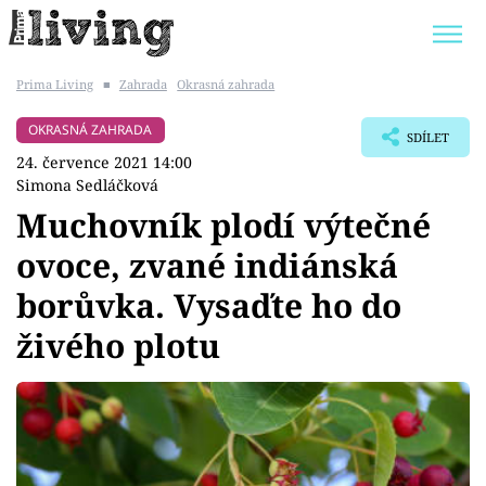
Prima Living
■
Zahrada
Okrasná zahrada
Trendy:
JAK UŠETŘIT
POKOJOVÉ KVĚTINY
OKRASNÁ ZAHRADA
SDÍLET
BYDLENÍ SLAVNÝCH
ZAHRADA
24. července 2021 14:00
Simona Sedláčková
Muchovník plodí výtečné
ovoce, zvané indiánská
Témata
borůvka. Vysaďte ho do
Bydlení
živého plotu
Zahrada
Design