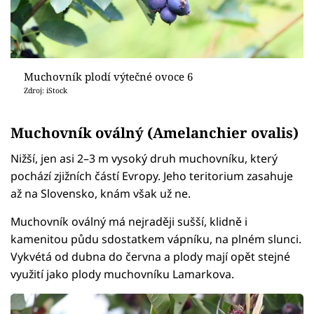
Muchovník plodí výtečné ovoce 6
Zdroj: iStock
Muchovník oválný (Amelanchier ovalis)
Nižší, jen asi 2–3 m vysoký druh muchovníku, který
pochází zjižních částí Evropy. Jeho teritorium zasahuje
až na Slovensko, knám však už ne.
Muchovník oválný má nejraději sušší, klidně i
kamenitou půdu sdostatkem vápníku, na plném slunci.
Vykvétá od dubna do června a plody mají opět stejné
využití jako plody muchovníku Lamarkova.