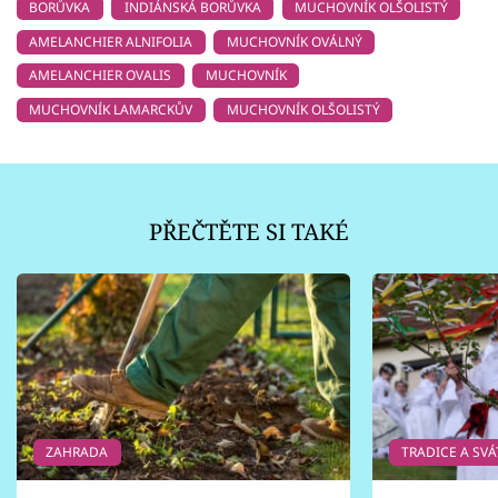
BORŮVKA
INDIÁNSKÁ BORŮVKA
MUCHOVNÍK OLŠOLISTÝ
AMELANCHIER ALNIFOLIA
MUCHOVNÍK OVÁLNÝ
AMELANCHIER OVALIS
MUCHOVNÍK
MUCHOVNÍK LAMARCKŮV
MUCHOVNÍK OLŠOLISTÝ
PŘEČTĚTE SI TAKÉ
ZAHRADA
TRADICE A SVÁ