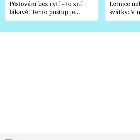
Pěstování bez rytí – to zní
Letnice ne
lákavě! Tento postup je
svátky: V n
vhodný jen pro některé
pondělí z
zahrady