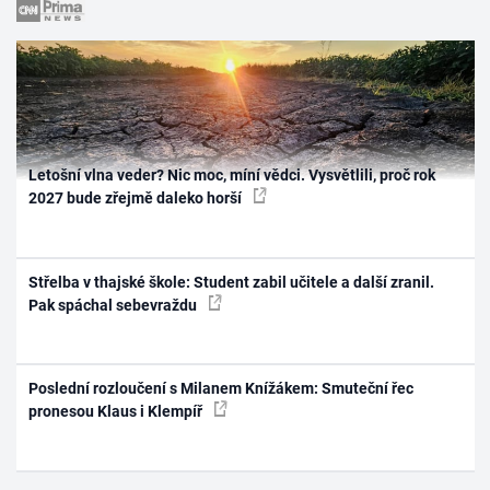
Letošní vlna veder? Nic moc, míní vědci. Vysvětlili, proč rok
2027 bude zřejmě daleko horší
Střelba v thajské škole: Student zabil učitele a další zranil.
Pak spáchal sebevraždu
Poslední rozloučení s Milanem Knížákem: Smuteční řec
pronesou Klaus i Klempíř