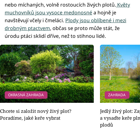
nebo míchaných, volně rostoucích živých plotů.
Květy
muchovníků jsou vysoce medonosné
a hojně je
navštěvují včely i čmeláci.
Plody jsou oblíbené i mezi
drobným ptactvem
, občas se proto může stát, že
úrodu ptáci sklidí dříve, než to stihnou lidé.
OKRASNÁ ZAHRADA
ZAHRADA
Chcete si založit nový živý plot?
Jedlý živý plot: 
Poradíme, jaké keře vybrat
a vysaďte keře pl
plodů