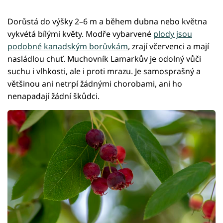
Dorůstá do výšky 2–6 m a během dubna nebo května
vykvétá bílými květy. Modře vybarvené
plody jsou
podobné kanadským borůvkám
, zrají včervenci a mají
nasládlou chuť. Muchovník Lamarkův je odolný vůči
suchu i vlhkosti, ale i proti mrazu. Je samosprašný a
většinou ani netrpí žádnými chorobami, ani ho
nenapadají žádní škůdci.