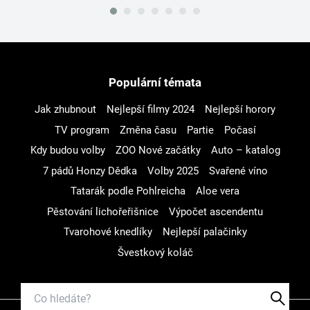
Populární témata
Jak zhubnout
Nejlepší filmy 2024
Nejlepší horory
TV program
Změna času
Partie
Počasí
Kdy budou volby
ZOO Nové začátky
Auto – katalog
7 pádů Honzy Dědka
Volby 2025
Svařené víno
Tatarák podle Pohlreicha
Aloe vera
Pěstování lichořeřišnice
Výpočet ascendentu
Tvarohové knedlíky
Nejlepší palačinky
Švestkový koláč