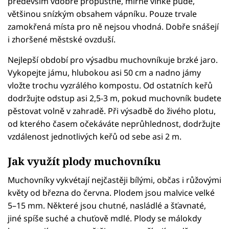
především vdobře propustné, mírně vlhké půdě,
většinou snízkým obsahem vápníku. Pouze trvale
zamokřená místa pro ně nejsou vhodná. Dobře snášejí
i zhoršené městské ovzduší.
Nejlepší období pro výsadbu muchovníkuje brzké jaro.
Vykopejte jámu, hlubokou asi 50 cm a nadno jámy
vložte trochu vyzrálého kompostu. Od ostatních keřů
dodržujte odstup asi 2,5-3 m, pokud muchovník budete
pěstovat volně v zahradě. Při výsadbě do živého plotu,
od kterého časem očekáváte neprůhlednost, dodržujte
vzdálenost jednotlivých keřů od sebe asi 2 m.
Jak využít plody muchovníku
Muchovníky vykvétají nejčastěji bílými, občas i růžovými
květy od března do června. Plodem jsou malvice velké
5–15 mm. Některé jsou chutné, nasládlé a šťavnaté,
jiné spíše suché a chuťově mdlé. Plody se málokdy