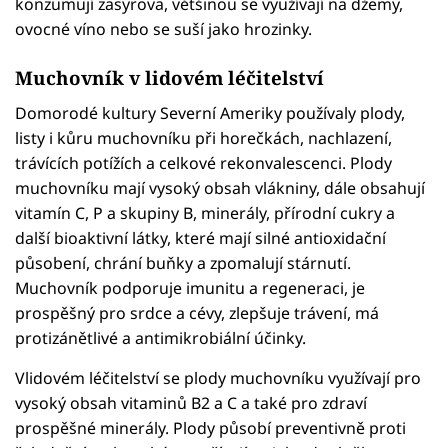
konzumují zasyrova, většinou se využívají na džemy,
ovocné víno nebo se suší jako hrozinky.
Muchovník v lidovém léčitelství
Domorodé kultury Severní Ameriky používaly plody,
listy i kůru muchovníku při horečkách, nachlazení,
trávících potížích a celkové rekonvalescenci. Plody
muchovníku mají vysoký obsah vlákniny, dále obsahují
vitamín C, P a skupiny B, minerály, přírodní cukry a
další bioaktivní látky, které mají silné antioxidační
působení, chrání buňky a zpomalují stárnutí.
Muchovník podporuje imunitu a regeneraci, je
prospěšný pro srdce a cévy, zlepšuje trávení, má
protizánětlivé a antimikrobiální účinky.
Vlidovém léčitelství se plody muchovníku využívají pro
vysoký obsah vitaminů B2 a C a také pro zdraví
prospěšné minerály. Plody působí preventivně proti