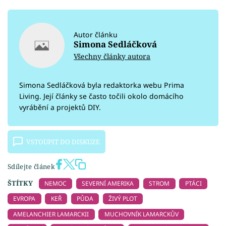
Autor článku
Simona Sedláčková
Všechny články autora
Simona Sedláčková byla redaktorka webu Prima
Living. Její články se často točili okolo domácího
vyrábění a projektů DIY.
VSTOUPIT DO DISKUZE
Sdílejte článek
ŠTÍTKY
NEMOC
SEVERNÍ AMERIKA
STROM
PTÁCI
EVROPA
KEŘ
PŮDA
ŽIVÝ PLOT
AMELANCHIER LAMARCKII
MUCHOVNÍK LAMARCKŮV