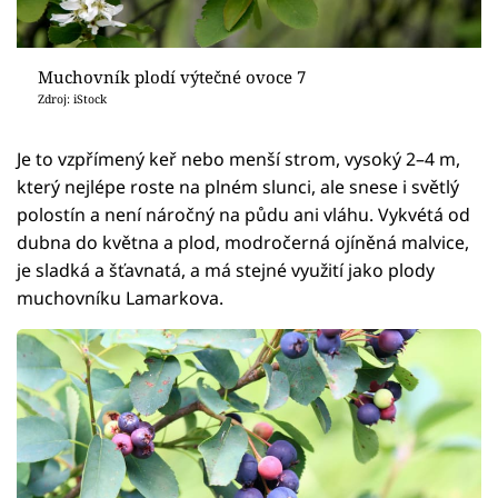
Muchovník plodí výtečné ovoce 7
Zdroj: iStock
Je to vzpřímený keř nebo menší strom, vysoký 2–4 m,
který nejlépe roste na plném slunci, ale snese i světlý
polostín a není náročný na půdu ani vláhu. Vykvétá od
dubna do května a plod, modročerná ojíněná malvice,
je sladká a šťavnatá, a má stejné využití jako plody
muchovníku Lamarkova.