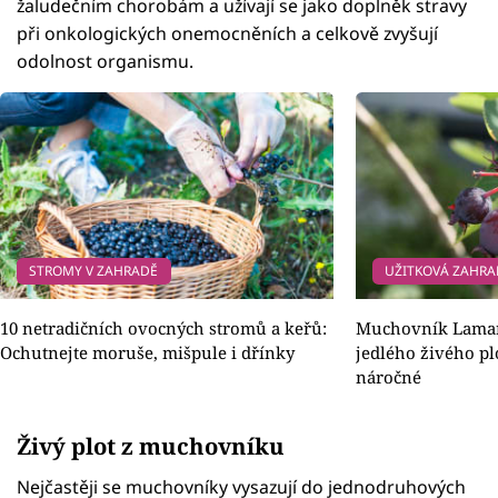
žaludečním chorobám a užívají se jako doplněk stravy
při onkologických onemocněních a celkově zvyšují
odolnost organismu.
STROMY V ZAHRADĚ
UŽITKOVÁ ZAHR
10 netradičních ovocných stromů a keřů:
Muchovník Lamarc
Ochutnejte moruše, mišpule i dřínky
jedlého živého pl
náročné
Živý plot z muchovníku
Nejčastěji se muchovníky vysazují do jednodruhových