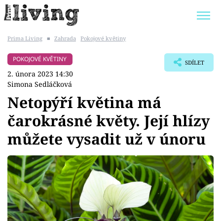
Prima Living
■
Zahrada
Pokojové květiny
Trendy:
JAK UŠETŘIT
POKOJOVÉ KVĚTINY
POKOJOVÉ KVĚTINY
SDÍLET
BYDLENÍ SLAVNÝCH
ZAHRADA
2. února 2023 14:30
Simona Sedláčková
Netopýří květina má
čarokrásné květy. Její hlízy
Témata
můžete vysadit už v únoru
Bydlení
Zahrada
Design