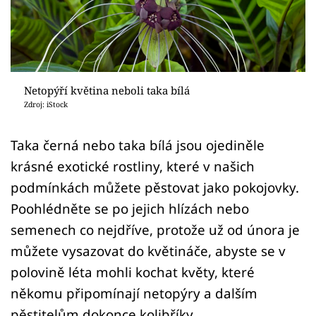
Sledujte prima+
Přihlášení
Netopýří květina neboli taka bílá
Sledujte nás
Zdroj: iStock
Taka černá nebo taka bílá jsou ojediněle
krásné exotické rostliny, které v našich
podmínkách můžete pěstovat jako pokojovky.
Poohlédněte se po jejich hlízách nebo
semenech co nejdříve, protože už od února je
můžete vysazovat do květináče, abyste se v
polovině léta mohli kochat květy, které
někomu připomínají netopýry a dalším
pěstitelům dokonce kolibříky.