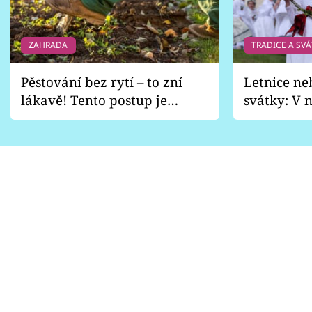
ZAHRADA
TRADICE A SVÁ
Pěstování bez rytí – to zní
Letnice ne
lákavě! Tento postup je
svátky: V n
vhodný jen pro některé
pondělí z
zahrady