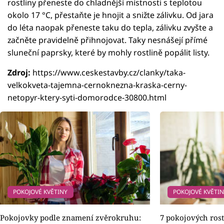
rostliny přeneste do chladnější místnosti s teplotou
okolo 17 °C, přestaňte je hnojit a snižte zálivku. Od jara
do léta naopak přeneste taku do tepla, zálivku zvyšte a
začněte pravidelně přihnojovat. Taky nesnášejí přímé
sluneční paprsky, které by mohly rostlině popálit listy.
Zdroj:
https://www.ceskestavby.cz/clanky/taka-
velkokveta-tajemna-cernoknezna-kraska-cerny-
netopyr-ktery-syti-domorodce-30800.html
POKOJOVÉ KVĚTINY
POKOJOVÉ KVĚTI
Pokojovky podle znamení zvěrokruhu:
7 pokojových rost