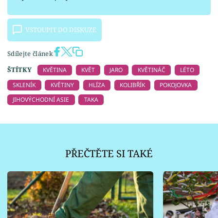
VSTOUPIT DO DISKUZE
Sdílejte článek
ŠTÍTKY
KVĚTINA
KVĚT
JARO
KVĚTINÁČ
LÉTO
SKLENÍK
KVĚTINY
HLÍZA
KOLIBŘÍK
POKOJOVKA
JIHOVÝCHODNÍ ASIE
TAKA
PŘEČTĚTE SI TAKÉ