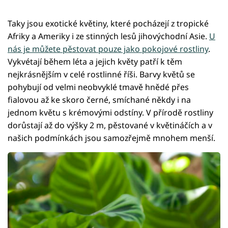
Taky jsou exotické květiny, které pocházejí z tropické
Afriky a Ameriky i ze stinných lesů jihovýchodní Asie.
U
nás je můžete pěstovat pouze jako pokojové rostliny
.
Vykvétají během léta a jejich květy patří k těm
nejkrásnějším v celé rostlinné říši. Barvy květů se
pohybují od velmi neobvyklé tmavě hnědé přes
fialovou až ke skoro černé, smíchané někdy i na
jednom květu s krémovými odstíny. V přírodě rostliny
dorůstají až do výšky 2 m, pěstované v květináčích a v
našich podmínkách jsou samozřejmě mnohem menší.