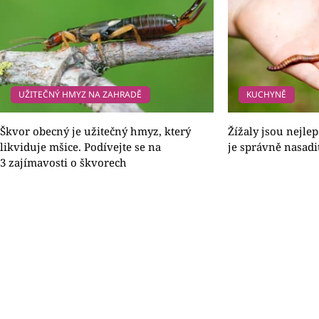
UŽITEČNÝ HMYZ NA ZAHRADĚ
KUCHYNĚ
Škvor obecný je užitečný hmyz, který
Žížaly jsou nejlep
likviduje mšice. Podívejte se na
je správně nasadi
3 zajímavosti o škvorech