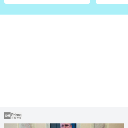
vhodný jen pro některé
pondělí z
zahrady