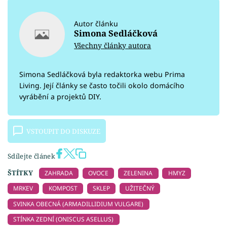
Autor článku
Simona Sedláčková
Všechny články autora
Simona Sedláčková byla redaktorka webu Prima
Living. Její články se často točili okolo domácího
vyrábění a projektů DIY.
VSTOUPIT DO DISKUZE
Sdílejte článek
ŠTÍTKY
ZAHRADA
OVOCE
ZELENINA
HMYZ
MRKEV
KOMPOST
SKLEP
UŽITEČNÝ
SVINKA OBECNÁ (ARMADILLIDIUM VULGARE)
STÍNKA ZEDNÍ (ONISCUS ASELLUS)