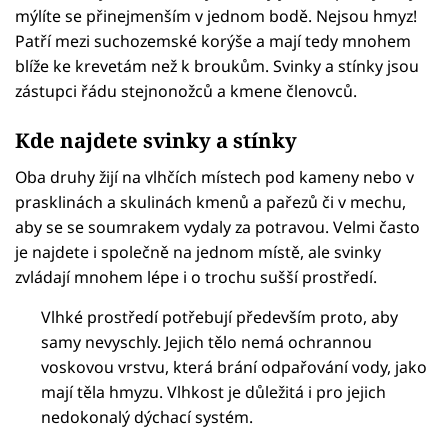
mýlíte se přinejmenším v jednom bodě. Nejsou hmyz!
Patří mezi suchozemské korýše a mají tedy mnohem
blíže ke krevetám než k broukům. Svinky a stínky jsou
zástupci řádu stejnonožců a kmene členovců.
Kde najdete svinky a stínky
Oba druhy žijí na vlhčích místech pod kameny nebo v
prasklinách a skulinách kmenů a pařezů či v mechu,
aby se se soumrakem vydaly za potravou. Velmi často
je najdete i společně na jednom místě, ale svinky
zvládají mnohem lépe i o trochu sušší prostředí.
Vlhké prostředí potřebují především proto, aby
samy nevyschly. Jejich tělo nemá ochrannou
voskovou vrstvu, která brání odpařování vody, jako
mají těla hmyzu. Vlhkost je důležitá i pro jejich
nedokonalý dýchací systém.