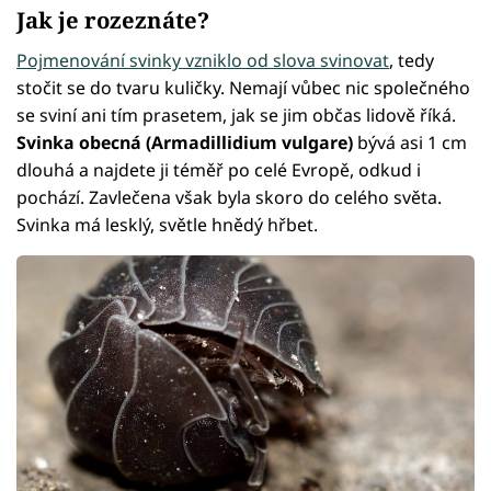
Jak je rozeznáte?
Pojmenování svinky vzniklo od slova svinovat
, tedy
stočit se do tvaru kuličky. Nemají vůbec nic společného
se sviní ani tím prasetem, jak se jim občas lidově říká.
Svinka obecná (Armadillidium vulgare)
bývá asi 1 cm
dlouhá a najdete ji téměř po celé Evropě, odkud i
pochází. Zavlečena však byla skoro do celého světa.
Svinka má lesklý, světle hnědý hřbet.