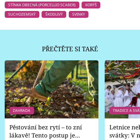
STÍNKA OBECNÁ (PORCELLIO SCABER)
KORÝŠ
SUCHOZEMSKÝ
ŠKODLIVÝ
SVINKY
PŘEČTĚTE SI TAKÉ
ZAHRADA
TRADICE A SVÁ
Pěstování bez rytí – to zní
Letnice ne
lákavě! Tento postup je
svátky: V n