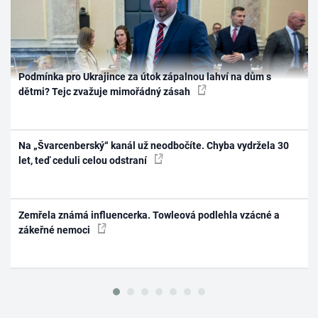
Podmínka pro Ukrajince za útok zápalnou lahví na dům s
dětmi? Tejc zvažuje mimořádný zásah
Na „Švarcenberský“ kanál už neodbočíte. Chyba vydržela 30
let, teď ceduli celou odstraní
Zemřela známá influencerka. Towleová podlehla vzácné a
zákeřné nemoci