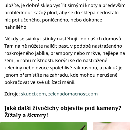
uložíte, je dobré sklep vysířit sirnými knoty a především
prohlédnout každý plod, aby se do sklepa nedostalo
nic potlučeného, poničeného, nebo dokonce
nahnilého.
Někdy se svinky i stínky nastěhují i do našich domovů.
Tam na ně nůžete nalíčit past, v podobě nastraženého
rozkrojeného jablka, brambory nebo mrkve, nejlépe na
zemi, v rohu místnosti. Korýši se do nastražené
zeleniny nebo ovoce spolehlivě zakousnou, a pak už je
jenom přemístíte na zahradu, kde mohou nerušeně
pokračovat ve své uklízecí mánii.
Zdroje:
skudci.com
,
zelenadomacnost.com
Jaké další živočichy objevíte pod kameny?
Žížaly a škvory!