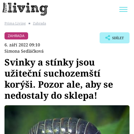
Prima Living
■
Zahrada
Trendy:
JAK UŠETŘIT
POKOJOVÉ KVĚTINY
ZAHRADA
SDÍLET
BYDLENÍ SLAVNÝCH
ZAHRADA
6. září 2022 09:10
Simona Sedláčková
Svinky a stínky jsou
užiteční suchozemští
Témata
korýši. Pozor ale, aby se
Bydlení
nedostaly do sklepa!
Zahrada
Design