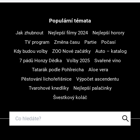
Populární témata
Jak zhubnout
Nejlepší filmy 2024
Nejlepší horory
TV program
Změna času
Partie
Počasí
Kdy budou volby
ZOO Nové začátky
Auto – katalog
7 pádů Honzy Dědka
Volby 2025
Svařené víno
Tatarák podle Pohlreicha
Aloe vera
Pěstování lichořeřišnice
Výpočet ascendentu
Tvarohové knedlíky
Nejlepší palačinky
Švestkový koláč