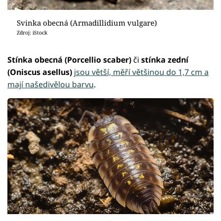
Svinka obecná (Armadillidium vulgare)
Zdroj: iStock
Stínka obecná (Porcellio scaber)
či
stínka zední
(Oniscus asellus)
jsou větší, měří většinou do 1,7 cm a
mají našedivělou barvu
.