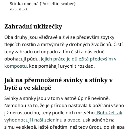
Stínka obecná (Porcellio scaber)
Zdroj: iStock
Zahradní uklízečky
Oba druhy jsou všežravé a živí se především zbytky
tlejících rostlin a mrtvými těly drobných živočichů. Čistí
tedy zahradu od odpadu a tím čistí a následně
obohacují půdu.
Jejich práce je důležitá především v
kompostu
, kde pomáhají urychlit rozklad.
Jak na přemnožené svinky a stínky v
bytě a ve sklepě
Svinky a stínky jsou v tom vlastně úplně nevinně.
Nemohou za to, že je příroda nastavila k požírání všeho
již nerostoucího, tedy podle nich mrtvého.
Bohužel tak
vyhodnocují i naši zeleninu a ovoce
, uskladněné na
zimu ve sklepě. Ještě předtím, než tedy úrodu do sklepa