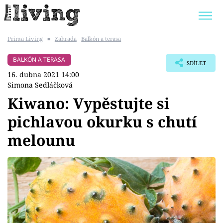
Prima Living
■
Zahrada
Balkón a terasa
Trendy:
JAK UŠETŘIT
POKOJOVÉ KVĚTINY
BALKÓN A TERASA
SDÍLET
BYDLENÍ SLAVNÝCH
ZAHRADA
16. dubna 2021 14:00
Simona Sedláčková
Kiwano: Vypěstujte si
pichlavou okurku s chutí
Témata
melounu
Bydlení
Zahrada
Design