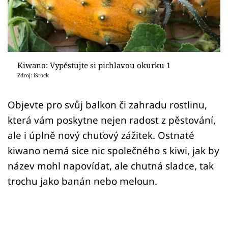
Sledujte prima+
Přihlášení
Kiwano: Vypěstujte si pichlavou okurku 1
Sledujte nás
Zdroj: iStock
Objevte pro svůj balkon či zahradu rostlinu,
která vám poskytne nejen radost z pěstování,
ale i úplně nový chuťový zážitek. Ostnaté
kiwano nemá sice nic společného s kiwi, jak by
název mohl napovídat, ale chutná sladce, tak
trochu jako banán nebo meloun.