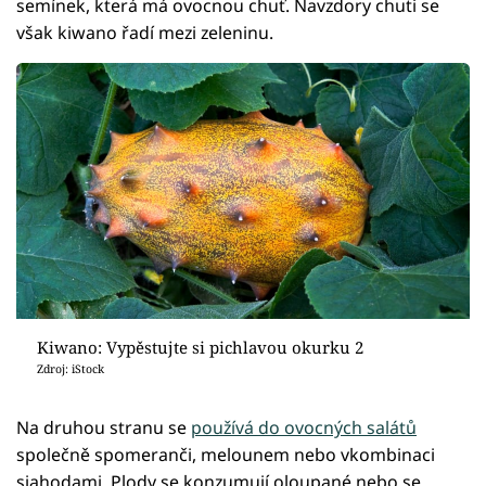
semínek, která má ovocnou chuť. Navzdory chuti se
však kiwano řadí mezi zeleninu.
Kiwano: Vypěstujte si pichlavou okurku 2
Zdroj: iStock
Na druhou stranu se
používá do ovocných salátů
společně spomeranči, melounem nebo vkombinaci
sjahodami. Plody se konzumují oloupané nebo se