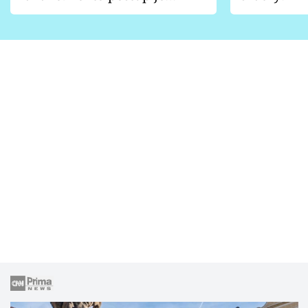
vhodný jen pro některé
pondělí z
zahrady