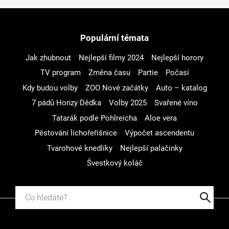
Populární témata
Jak zhubnout
Nejlepší filmy 2024
Nejlepší horory
TV program
Změna času
Partie
Počasí
Kdy budou volby
ZOO Nové začátky
Auto – katalog
7 pádů Honzy Dědka
Volby 2025
Svařené víno
Tatarák podle Pohlreicha
Aloe vera
Pěstování lichořeřišnice
Výpočet ascendentu
Tvarohové knedlíky
Nejlepší palačinky
Švestkový koláč