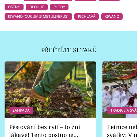
OSTNY
DLOUHÉ
PLODY
KIWANO (CUCUMIS METULIFERUS)
PICHLAVÁ
KIWANO
PŘEČTĚTE SI TAKÉ
ZAHRADA
TRADICE A SVÁ
Pěstování bez rytí – to zní
Letnice ne
lákavě! Tento postup je
svátky: V n