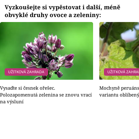
Vyzkoušejte si vypěstovat i další, méně
obvyklé druhy ovoce a zeleniny:
UŽITKOVÁ ZAHRADA
UŽITKOVÁ ZAHR
Vysaďte si česnek ořešec.
Mochyně peruánsk
Polozapomenutá zelenina se znovu vrací
variantu oblíben
na výsluní