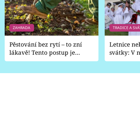
ZAHRADA
TRADICE A SVÁ
Pěstování bez rytí – to zní
Letnice ne
lákavě! Tento postup je
svátky: V n
vhodný jen pro některé
pondělí z
zahrady