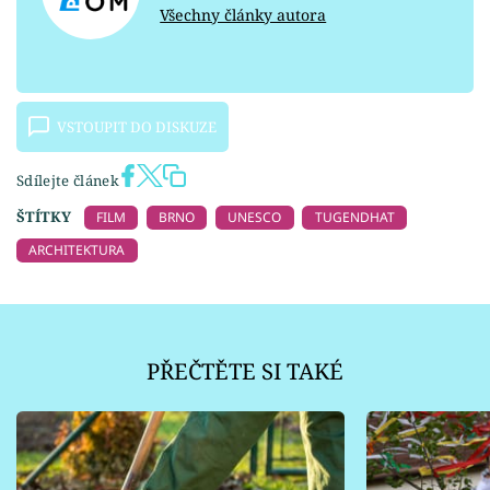
Všechny články autora
VSTOUPIT DO DISKUZE
Sdílejte článek
ŠTÍTKY
FILM
BRNO
UNESCO
TUGENDHAT
ARCHITEKTURA
PŘEČTĚTE SI TAKÉ