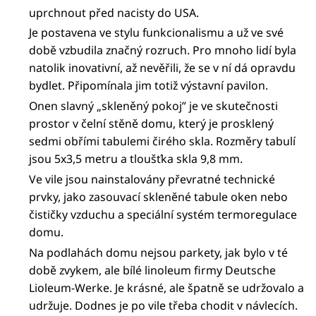
uprchnout před nacisty do USA.
Je postavena ve stylu funkcionalismu a už ve své
době vzbudila značný rozruch. Pro mnoho lidí byla
natolik inovativní, až nevěřili, že se v ní dá opravdu
bydlet. Připomínala jim totiž výstavní pavilon.
Onen slavný „skleněný pokoj” je ve skutečnosti
prostor v čelní stěně domu, který je prosklený
sedmi obřími tabulemi čirého skla. Rozměry tabulí
jsou 5x3,5 metru a tloušťka skla 9,8 mm.
Ve vile jsou nainstalovány převratné technické
prvky, jako zasouvací skleněné tabule oken nebo
čističky vzduchu a speciální systém termoregulace
domu.
Na podlahách domu nejsou parkety, jak bylo v té
době zvykem, ale bílé linoleum firmy Deutsche
Lioleum-Werke. Je krásné, ale špatně se udržovalo a
udržuje. Dodnes je po vile třeba chodit v návlecích.