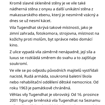
Kromě slavné skleněné stěny je ve vile také
nádherná stěna z onyxu a další unikátní stěna z
makassarského ebenu, který je nesmírně vzácný a
dnes se už nesmí kácet.
Vila Tugendhat skrývá takové místnosti, jako je
zimní zahrada, fotokomora, strojovna, místnost na
kožichy proti molům, byt správce nebo domácí
kino.
Z ulice vypadá vila záměrně nenápadně, její síla a
luxus se rozkládá směrem do svahu a to zajišťuje
soukromí.
Ve vile se po odjezdu původních majitelů vystřídali
nacisté, Rudá armáda, soukromá baletní škola
nebo rehabilitační oddělení dětské nemocnice. Od
roku 1963 je památkově chráněná.
Věhlas vily Tugendhat je obrovský. Od 16. prosince
2001 figuruje brněnská vila Tugendhat na Seznamu