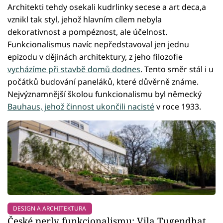
Architekti tehdy osekali kudrlinky secese a art deca,a
vznikl tak styl, jehož hlavním cílem nebyla
dekorativnost a pompéznost, ale účelnost.
Funkcionalismus navíc nepředstavoval jen jednu
epizodu v dějinách architektury, z jeho filozofie
vycházíme při stavbě domů dodnes
. Tento směr stál i u
počátků budování paneláků, které důvěrně známe.
Nejvýznamnější školou funkcionalismu byl německý
Bauhaus, jehož činnost ukončili nacisté
v roce 1933.
DESIGN A ARCHITEKTURA
České perly funkcionalismu: Vila Tugendhat,