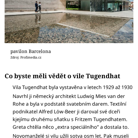
pavilon Barcelona
Zdroj: Profimedia.cz
Co byste měli vědět o vile Tugendhat
Vila Tugendhat byla vystavěna v letech 1929 až 1930
Navrhl ji německý architekt Ludwig Mies van der
Rohe a byla v podstatě svatebním darem. Textilní
podnikatel Alfred Löw-Beer ji daroval své dceři
kjejímu druhému sňatku s Fritzem Tugendhatem.
Greta chtěla něco „extra speciálního” a dostala to.
Novomanželé si vilu užili sotva osm let. Pak museli