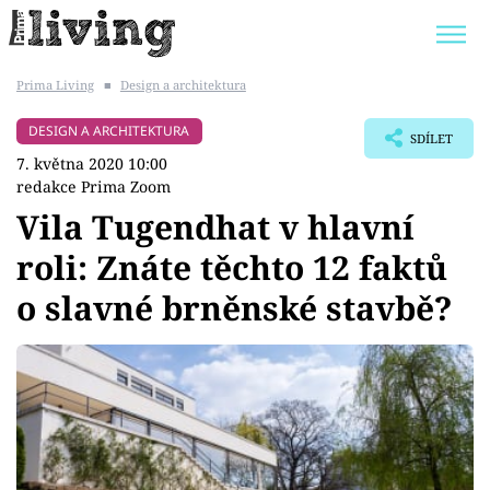
Prima Living
■
Design a architektura
Trendy:
JAK UŠETŘIT
POKOJOVÉ KVĚTINY
DESIGN A ARCHITEKTURA
SDÍLET
BYDLENÍ SLAVNÝCH
ZAHRADA
7. května 2020 10:00
redakce Prima Zoom
Vila Tugendhat v hlavní
roli: Znáte těchto 12 faktů
Témata
o slavné brněnské stavbě?
Bydlení
Zahrada
Design