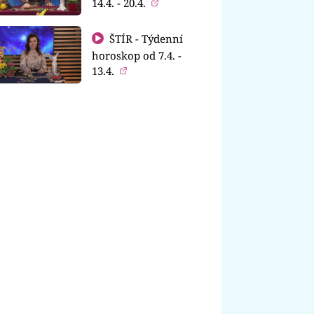
14.4. - 20.4.
ŠTÍR - Týdenní
horoskop od 7.4. -
13.4.