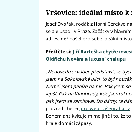
Vršovice: ideální místo k 
Josef Dvořák, rodák z Horní Cerekve n
se ale usadil v Praze. Začátky v hlavní
adres, než našel pro sebe ideální místo 
Přečtěte si:
Jiří Bartoška chytře inve
Oldřichu Novém a luxusní chalupu
„Nedovedu si vůbec představit, že bych v
jsem na Sokolovské ulici, to byl nouz
Neměl jsem peníze na nic. Pak jsem se 
lepší. Pak na Vinohrady, kde jsem si ne
pak jsem se zamiloval. Do dámy, ta dám
prozradil herec
pro web našepraha.cz
Bohemians kvituje mimo jiné i to, že to
hraje domácí zápasy.