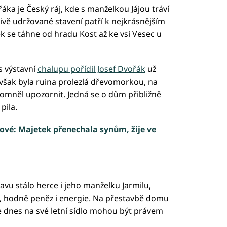
a je Český ráj, kde s manželkou Jájou tráví
ivě udržované stavení patří k nejkrásnějším
ek se táhne od hradu Kost až ke vsi Vesec u
s výstavní
chalupu pořídil Josef Dvořák
už
o však byla ruina prolezlá dřevomorkou, na
pomněl upozornit. Jedná se o dům přibližně
pila.
ové: Majetek přenechala synům, žije ve
vu stálo herce i jeho manželku Jarmilu,
ja, hodně peněz i energie. Na přestavbě domu
le dnes na své letní sídlo mohou být právem