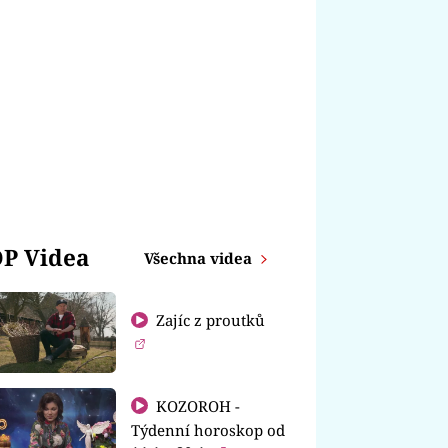
P Videa
Všechna videa
Zajíc z proutků
KOZOROH -
Týdenní horoskop od