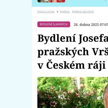
požáru
Prima Living
■
Bydlení
Bydlení slavných
26. dubna 2025 07:0
BYDLENÍ SLAVNÝCH
Bydlení Josef
pražských Vrš
v Českém ráji