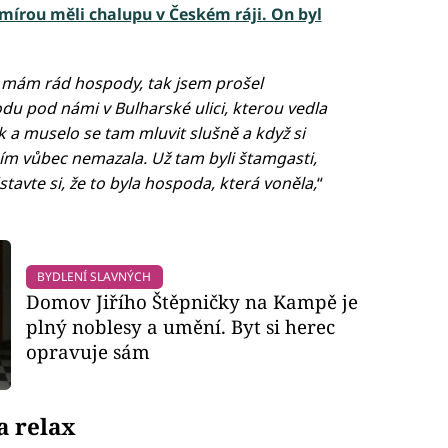
írou měli chalupu v Českém ráji. On byl
 mám rád hospody, tak jsem prošel
du pod námi v Bulharské ulici, kterou vedla
 a muselo se tam mluvit slušně a když si
 ním vůbec nemazala. Už tam byli štamgasti,
stavte si, že to byla hospoda, která voněla,
“
BYDLENÍ SLAVNÝCH
Domov Jiřího Štěpničky na Kampě je
plný noblesy a umění. Byt si herec
opravuje sám
a relax