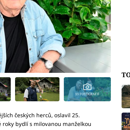
TO
13 FOTOGRAFIÍ
jších českých herců, oslavil 25.
é roky bydlí s milovanou manželkou