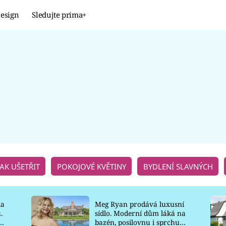
esign
Sledujte prima+
Design
TRENDY
JAK NA TO
PROMĚNY
NAŠE TIPY
JAK UŠETŘIT
POKOJOVÉ KVĚTINY
BYDLENÍ SLAVNÝCH
la
Meg Ryan prodává luxusní
.
sídlo. Moderní dům láká na
o
bazén, posilovnu i sprchu