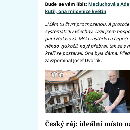
Bude se vám líbit:
Maciuchová s Adam
kutil, ona milovnice květin
„Mám tu čtvrť prochozenou. A protože
systematicky všechny. Zažil jsem hospo
paní Holasová. Měla zástěrku a čepeček
někdo vyskočil, když přebral, tak se s
kteří se postarali. Ona byla dáma. Před
zavzpomínal Josef Dvořák.
Český ráj: ideální místo n