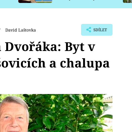
pro psy
7
David Laštovka
SDÍLET
a Dvořáka: Byt v
ovicích a chalupa