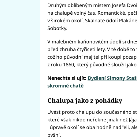
Druhým oblíbeným místem Josefa Dvořák
na chalupě volný čas. Romantické, pečl
v širokém okolí. Skalnaté údolí Plakán
Sobotky.
V malebném kaňonovitém údolí si dne
před zhruba čtyřiceti lety. V té době t
což ho původní majitel při koupi poza
z roku 1860, který původně sloužil jako 
Nenechte si ujít:
Bydlení Simony Staš
skromné chatě
Chalupa jako z pohádky
Uvést proto chalupu do současného sta
které však nikdo neřekne jinak než Já
i úpravě okolí se oba hodně nadřeli, a
pyšní.