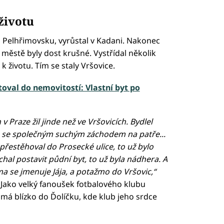
životu
a Pelhřimovsku, vyrůstal v Kadani. Nakonec
m městě byly dost krušné. Vystřídal několik
k životu. Tím se staly Vršovice.
stoval do nemovitostí: Vlastní byt po
 Praze žil jinde než ve Vršovicích. Bydlel
ák se společným suchým záchodem na patře...
přestěhoval do Prosecké ulice, to už bylo
chal postavit půdní byt, to už byla nádhera. A
a se jmenuje Jája, a potažmo do Vršovic,“
. Jako velký fanoušek fotbalového klubu
 má blízko do Ďolíčku, kde klub jeho srdce