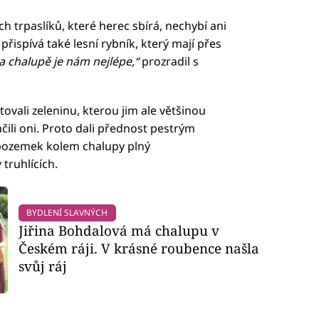
h trpaslíků, které herec sbírá, nechybí ani
řispívá také lesní rybník, který mají přes
a chalupě je nám nejlépe,“
prozradil s
tovali zeleninu, kterou jim ale většinou
ačili oni. Proto dali přednost pestrým
pozemek kolem chalupy plný
truhlících.
BYDLENÍ SLAVNÝCH
Jiřina Bohdalová má chalupu v
Českém ráji. V krásné roubence našla
svůj ráj