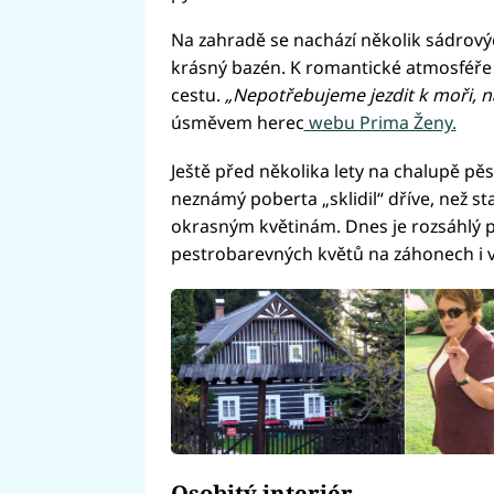
Na zahradě se nachází několik sádrovýc
krásný bazén. K romantické atmosféře p
cestu.
„Nepotřebujeme jezdit k moři, n
úsměvem herec
webu Prima Ženy.
Ještě před několika lety na chalupě pěs
neznámý poberta „sklidil“ dříve, než st
okrasným květinám. Dnes je rozsáhlý 
pestrobarevných květů na záhonech i v 
Osobitý interiér