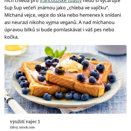
nich chleba pro
francouzské toasty
nebo si vyčarujte
šup šup večeři známou jako „chleba ve vajíčku“.
Míchaná vejce, vejce do skla nebo hemenex k snídani
asi neurazí nikoho vyjma veganů. A nad míchanou
úpravou bílků si bude pomlaskávat i váš pes nebo
kočka.
využití vajec 1
Zdroj: istock.com