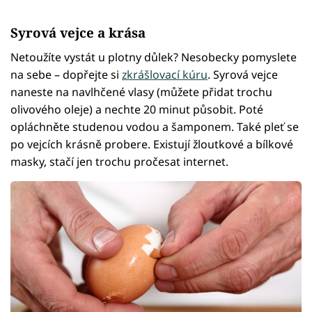
Syrová vejce a krása
Netoužíte vystát u plotny důlek? Nesobecky pomyslete
na sebe – dopřejte si
zkrášlovací kúru
. Syrová vejce
naneste na navlhčené vlasy (můžete přidat trochu
olivového oleje) a nechte 20 minut působit. Poté
opláchněte studenou vodou a šamponem. Také pleť se
po vejcích krásně probere. Existují žloutkové a bílkové
masky, stačí jen trochu pročesat internet.