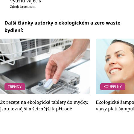
využití vajec 6
Zdroj: istock.com
Další články autorky o ekologickém a zero waste
bydlení:
TRENDY
KOUPELNY
3x recept na ekologické tablety do myčky.
Ekologické šampo
Jsou levnější a šetrnější k přírodě
vlasy platí šampu