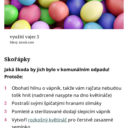
využití vajec 5
Zdroj: istock.com
Skořápky
Jaká škoda by jich bylo v komunálním odpadu!
Protože:
Obohatí hlínu o vápník, takže vám rajčata nebudou
tolik hnít (nadrcené nasypte na dno květináče)
Postraší svými špičatými hranami slimáky
Pomleté a sterilizované dodají slepicím vápník
Vytvoří
rozkošný květináč
pro čerstvě zasazené
semínko