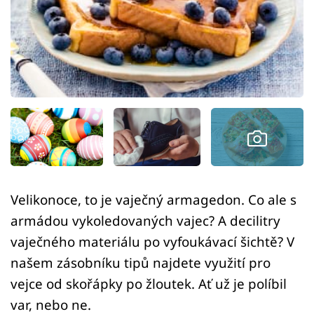
Sledujte prima+
Přihlášení
Sledujte nás
Velikonoce, to je vaječný armagedon. Co ale s
armádou vykoledovaných vajec? A decilitry
vaječného materiálu po vyfoukávací šichtě? V
našem zásobníku tipů najdete využití pro
vejce od skořápky po žloutek. Ať už je políbil
var, nebo ne.