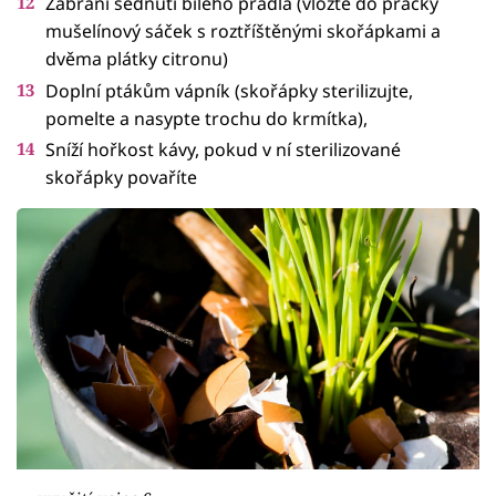
Zabrání šednutí bílého prádla (vložte do pračky
mušelínový sáček s roztříštěnými skořápkami a
dvěma plátky citronu)
Doplní ptákům vápník (skořápky sterilizujte,
pomelte a nasypte trochu do krmítka),
Sníží hořkost kávy, pokud v ní sterilizované
skořápky povaříte