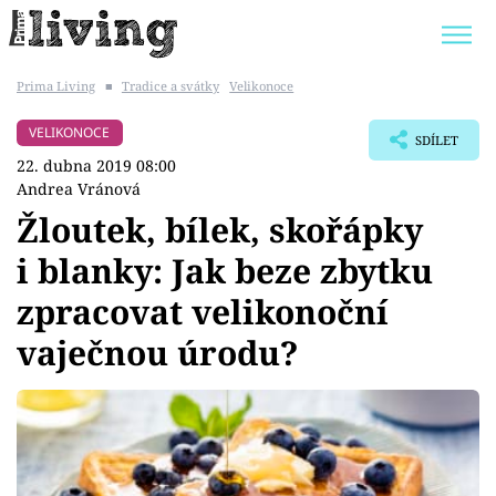
Prima Living
■
Tradice a svátky
Velikonoce
Trendy:
JAK UŠETŘIT
POKOJOVÉ KVĚTINY
VELIKONOCE
SDÍLET
BYDLENÍ SLAVNÝCH
ZAHRADA
22. dubna 2019 08:00
Andrea Vránová
Žloutek, bílek, skořápky
i blanky: Jak beze zbytku
Témata
zpracovat velikonoční
Bydlení
vaječnou úrodu?
Zahrada
Design