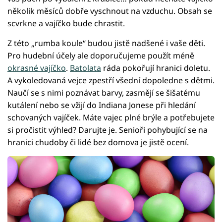
několik měsíců dobře vyschnout na vzduchu. Obsah se
scvrkne a vajíčko bude chrastit.
Z této „rumba koule“ budou jistě nadšené i vaše děti.
Pro hudební účely ale doporučujeme použít méně
okrasné vajíčko
.
Batolata
ráda pokořují hranici doletu.
A vykoledovaná vejce zpestří všední dopoledne s dětmi.
Naučí se s nimi poznávat barvy, zasmějí se šišatému
kutálení nebo se vžijí do Indiana Jonese při hledání
schovaných vajíček. Máte vajec plné brýle a potřebujete
si pročistit výhled? Darujte je. Senioři pohybující se na
hranici chudoby či lidé bez domova je jistě ocení.