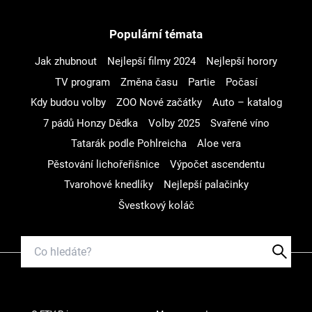
Populární témata
Jak zhubnout
Nejlepší filmy 2024
Nejlepší horory
TV program
Změna času
Partie
Počasí
Kdy budou volby
ZOO Nové začátky
Auto – katalog
7 pádů Honzy Dědka
Volby 2025
Svařené víno
Tatarák podle Pohlreicha
Aloe vera
Pěstování lichořeřišnice
Výpočet ascendentu
Tvarohové knedlíky
Nejlepší palačinky
Švestkový koláč