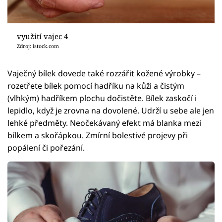
využití vajec 4
Zdroj: istock.com
Vaječný bílek dovede také rozzářit kožené výrobky –
rozetřete bílek pomocí hadříku na kůži a čistým
(vlhkým) hadříkem plochu dočistěte. Bílek zaskočí i
lepidlo, když je zrovna na dovolené. Udrží u sebe ale jen
lehké předměty. Neočekávaný efekt má blanka mezi
bílkem a skořápkou. Zmírní bolestivé projevy při
popálení či pořezání.