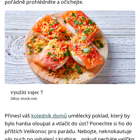
pořádně prohlédněte a očichejte.
využití vajec 7
Zdroj: istock.com
Přinesl váš
koledník domů
umělecký poklad, který by
bylo hanba oloupat a vtlačit do úst? Ponechte si ho do
příštích Velikonoc pro parádu. Nebojte, neknokautuje
vás puch po vybalení z krabice… pokud necháte vajíčko