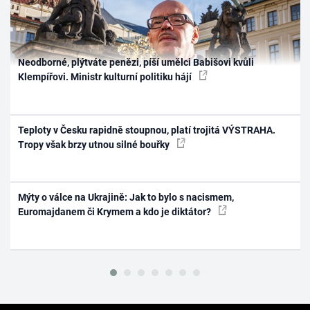
Neodborné, plýtváte penězi, píší umělci Babišovi kvůli
Klempířovi. Ministr kulturní politiku hájí
Teploty v Česku rapidně stoupnou, platí trojitá VÝSTRAHA.
Tropy však brzy utnou silné bouřky
Mýty o válce na Ukrajině: Jak to bylo s nacismem,
Euromajdanem či Krymem a kdo je diktátor?