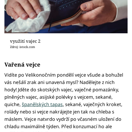
využití vajec 2
Zdroj: istock.com
Vařená vejce
Vidíte po Velikonočním pondělí vejce všude a bohužel
vás nešálí zrak ani unavená mysl? Nadělejte z nich
hody! Jděte do skotských vajec, vaječné pomazánky,
plněných vajec, asijské polévky s vejcem, sekané,
quiche,
španělských tapas
, sekané, vaječných kroket,
rolády nebo si vejce nakrájejte jen tak na chleba s
máslem. Vejce natvrdo vydrží po včasném uložení do
chladu maximálně týden. Před konzumací ho ale