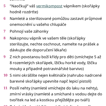
"Naočkují“ váš
vermikompost
vápníkem (skořápky
hodně rozdrťte)
Namleté a sterilizované pomůžou zastavit průjmové
onemocnění u vašeho chlupáče
Pohnojí vaše záhonky
Nakopnou vápník ve vašem těle (skořápky
sterilizujte, nechte oschnout, namelte na prášek a
dávkujte dle doporučení lékaře)
Z nich povstanou boží křídy pro děti (smíchejte 5 až
8 rozemletých skořápek, lžičku horké vody, lžičku
mouky a případně potravinářské barvivo)
S nimi okrášlíte nejen květináče (nahrubo nadrcené
barevné skořápky upevníte např. lepicí pistolí)
Posílí nehty (namleté vmíchejte do laku na nehty),
zmírní vrásky (namleté a smíchané s vodou dejte do
tvořítek na led a kostkou přejíždějte po tváři)