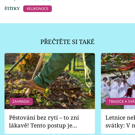
ŠTÍTKY
VELIKONOCE
PŘEČTĚTE SI TAKÉ
ZAHRADA
TRADICE A SVÁ
Pěstování bez rytí – to zní
Letnice ne
lákavě! Tento postup je
svátky: V n
vhodný jen pro některé
pondělí z