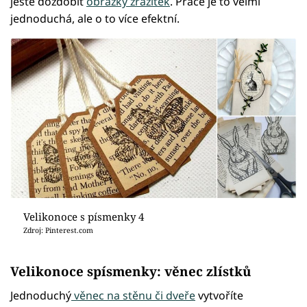
ještě dozdobit
obrázky zrazítek
. Práce je to velmi
jednoduchá, ale o to více efektní.
Velikonoce s písmenky 4
Zdroj: Pinterest.com
Velikonoce spísmenky: věnec zlístků
Jednoduchý
věnec na stěnu či dveře
vytvoříte