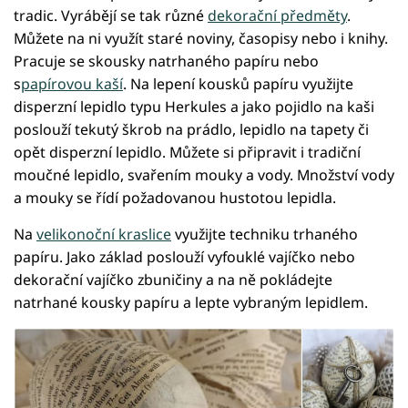
tradic. Vyrábějí se tak různé
dekorační předměty
.
Můžete na ni využít staré noviny, časopisy nebo i knihy.
Pracuje se skousky natrhaného papíru nebo
s
papírovou kaší
. Na lepení kousků papíru využijte
disperzní lepidlo typu Herkules a jako pojidlo na kaši
poslouží tekutý škrob na prádlo, lepidlo na tapety či
opět disperzní lepidlo. Můžete si připravit i tradiční
moučné lepidlo, svařením mouky a vody. Množství vody
a mouky se řídí požadovanou hustotou lepidla.
Na
velikonoční kraslice
využijte techniku trhaného
papíru. Jako základ poslouží vyfouklé vajíčko nebo
dekorační vajíčko zbuničiny a na ně pokládejte
natrhané kousky papíru a lepte vybraným lepidlem.