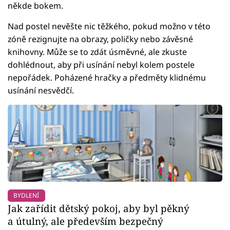
někde bokem.
Nad postel nevěšte nic těžkého, pokud možno v této
zóně rezignujte na obrazy, poličky nebo závěsné
knihovny. Může se to zdát úsměvné, ale zkuste
dohlédnout, aby při usínání nebyl kolem postele
nepořádek. Poházené hračky a předměty klidnému
usínání nesvědčí.
BYDLENÍ
Jak zařídit dětský pokoj, aby byl pěkný
a útulný, ale především bezpečný