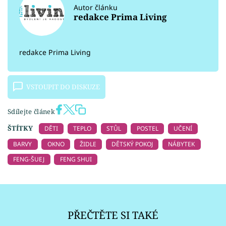
Autor článku
redakce Prima Living
redakce Prima Living
VSTOUPIT DO DISKUZE
Sdílejte článek
ŠTÍTKY
DĚTI
TEPLO
STŮL
POSTEL
UČENÍ
BARVY
OKNO
ŽIDLE
DĚTSKÝ POKOJ
NÁBYTEK
FENG-ŠUEJ
FENG SHUI
PŘEČTĚTE SI TAKÉ