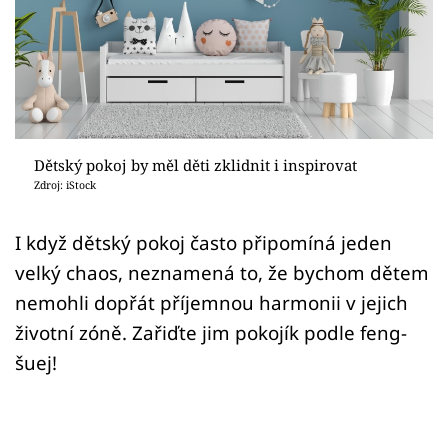
Sledujte prima+
Přihlášení
Sledujte nás
Dětský pokoj by měl děti zklidnit i inspirovat
Zdroj: iStock
I když dětský pokoj často připomíná jeden
velký chaos, neznamená to, že bychom dětem
nemohli dopřát příjemnou harmonii v jejich
životní zóně. Zařiďte jim pokojík podle feng-
šuej!