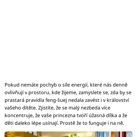
Pokud nemáte pochyb o síle energií, které nás denně
ovlivňují v prostoru, kde žijeme, zamyslete se, zda by se
prastará pravidla feng-šuej nedala zavést i v království
vašeho dítěte. Zjistíte, že se malý nezbeda více
koncentruje, že vaše princezna tvoří úžasná dílka a že
děti daleko lépe usínají. Prostě že to funguje i na ně.