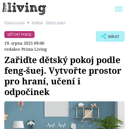
Prima Living
■
Bydlení
Dětský pokoj
Trendy:
JAK UŠETŘIT
POKOJOVÉ KVĚTINY
DĚTSKÝ POKOJ
SDÍLET
BYDLENÍ SLAVNÝCH
ZAHRADA
19. srpna 2025 09:00
redakce Prima Living
Zařiďte dětský pokoj podle
feng-šuej. Vytvořte prostor
Témata
pro hraní, učení i
Bydlení
odpočinek
Zahrada
Design