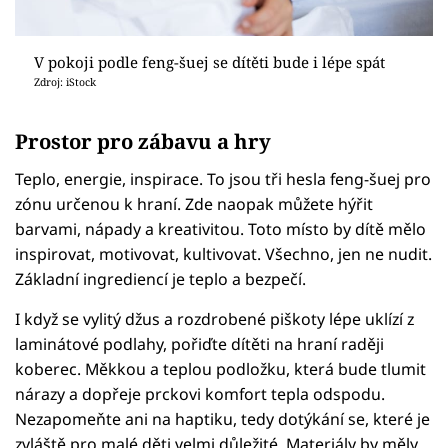
V pokoji podle feng-šuej se dítěti bude i lépe spát
Zdroj: iStock
Prostor pro zábavu a hry
Teplo, energie, inspirace. To jsou tři hesla feng-šuej pro
zónu určenou k hraní. Zde naopak můžete hýřit
barvami, nápady a kreativitou. Toto místo by dítě mělo
inspirovat, motivovat, kultivovat. Všechno, jen ne nudit.
Základní ingrediencí je teplo a bezpečí.
I když se vylitý džus a rozdrobené piškoty lépe uklízí z
laminátové podlahy, pořiďte dítěti na hraní raději
koberec. Měkkou a teplou podložku, která bude tlumit
nárazy a dopřeje prckovi komfort tepla odspodu.
Nezapomeňte ani na haptiku, tedy dotýkání se, které je
zvláště pro malé děti velmi důležité. Materiály by měly