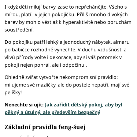
I když děti milují barvy, zase to nepřehánějte. Všeho s
mírou, platí i v jejich pokojíčku. Příliš mnoho divokých
barev by mohlo vést až k hyperaktivitě nebo poruchám
soustředění.
Do pokojíku patří lehký a jednoduchý nábytek, almaru
po babičce rozhodně vynechte. V duchu vzdušnosti a
vlivů přírody volte i dekorace, aby si váš potomek v
pokoji nejen pohrál, ale i odpočinul.
Ohledně zvířat vytvořte nekompromisní pravidlo:
milujeme své mazlíčky, ale do postele nepatří, mají své
pelíšky!
Nenechte si ujít:
Jak zařídit dětský pokoj, aby byl
pěkný a útulný, ale především bezpečný
Základní pravidla feng-šuej