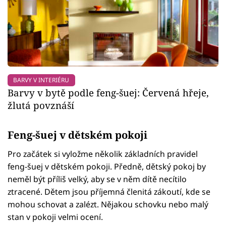
BARVY V INTERIÉRU
Barvy v bytě podle feng-šuej: Červená hřeje,
žlutá povznáší
Feng-šuej v dětském pokoji
Pro začátek si vyložme několik základních pravidel
feng-šuej v dětském pokoji. Předně, dětský pokoj by
neměl být příliš velký, aby se v něm dítě necítilo
ztracené. Dětem jsou příjemná členitá zákoutí, kde se
mohou schovat a zalézt. Nějakou schovku nebo malý
stan v pokoji velmi ocení.