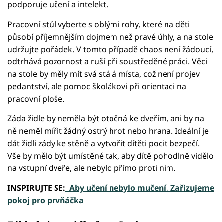
podporuje učení a intelekt.
Pracovní stůl vyberte s oblými rohy, které na děti
působí příjemnějším dojmem než pravé úhly, a na stole
udržujte pořádek. V tomto případě chaos není žádoucí,
odtrhává pozornost a ruší při soustředěné práci. Věci
na stole by měly mít svá stálá místa, což není projev
pedantství, ale pomoc školákovi při orientaci na
pracovní ploše.
Záda židle by neměla být otočná ke dveřím, ani by na
ně neměl mířit žádný ostrý hrot nebo hrana. Ideální je
dát židli zády ke stěně a vytvořit dítěti pocit bezpečí.
Vše by mělo být umístěné tak, aby dítě pohodlně vidělo
na vstupní dveře, ale nebylo přímo proti nim.
INSPIRUJTE SE:
Aby učení nebylo mučení. Zařizujeme
pokoj pro prvňáčka