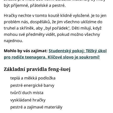
být příjemné, přátelské a pestré.
Hračky nechte v tomto koutě klidně vyložené. Je to jen
problém nás, dospěláků, že jim všechno uklízíme do
truhel a skříněk, aby
„
byl pořádek
“
. Děti milují, když
mohou své předměty vidět, pokud možno všechny
najednou.
Mohlo by vás zajímat:
Studentský pokoj: Těžký úkol
pro rodiče teenagera. Klíčové slovo je soukromí!
Základní pravidla feng-šuej
teplá a měkká podložka
pestré energické barvy
tvůrčí duch místa
vyskládané hračky
pestré a zajímavé materiály