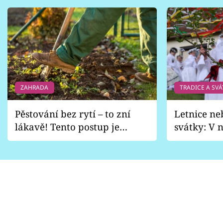
ZAHRADA
TRADICE A SVÁ
Pěstování bez rytí – to zní
Letnice ne
lákavě! Tento postup je
svátky: V n
vhodný jen pro některé
pondělí z
zahrady