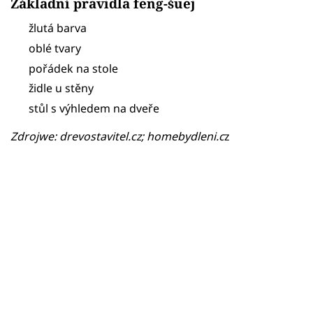
Základní pravidla feng-šuej
žlutá barva
oblé tvary
pořádek na stole
židle u stěny
stůl s výhledem na dveře
Zdrojwe: drevostavitel.cz; homebydleni.c
z