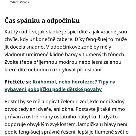
Zdroj: iStock
Čas spánku a odpočinku
Každý rodič ví, jak sladké je spící dítě a jak vzácné jsou
chvíle, kdy už konečně zabere. Díky feng-šuej to může
jít docela snadno. V odpočinkové zóně by měly
vládnout umírněné klidné barvy v tlumených tónech.
Zvolte třeba příjemnou modrou nebo lesní zelenou,
které dítě nebudou rozptylovat při usínání.
Přečtěte si:
Knihomol, nebo horolezec? Tipy na
vybavení pokojíčku podle dětské povahy
Postel by se měla opírat čelem o zeď, kde není žádný
otvor, tedy ani dveře, ani okna. Postavte ji také mimo
průvan a ostré hrany ostatního nábytku. I když to
odporuje obvyklým zvyklostem, lampička u hlavy není
podle feng-šuej správné řešení, lepší je tlumené světlo