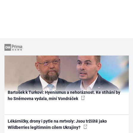
Bartošek k Turkovi: Hyenismus a nehoráznost. Ke stíhání by
ho Sněmovna vydala, míní Vondráček
Lékárničky, drony i pytle na mrtvoly: Jsou tržiště jako
Wildberries legitimním cílem Ukrajiny?