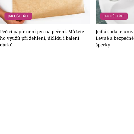
JAK UŠETŘIT
JAK UŠETŘIT
Pečicí papír není jen na pečení. Můžete
Jedlá soda je uni
ho využít při žehlení, úklidu i balení
Levně a bezpečně 
dárků
šperky