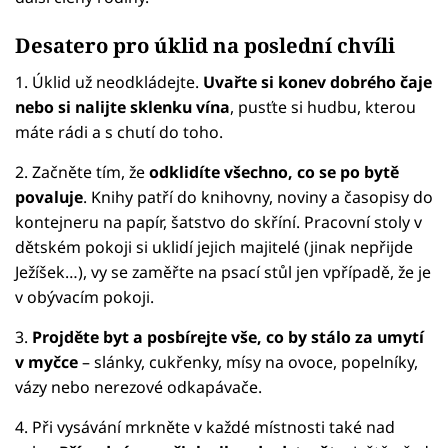
Desatero pro úklid na poslední chvíli
1. Úklid už neodkládejte.
Uvařte si konev dobrého čaje
nebo si nalijte sklenku vína
, pusťte si hudbu, kterou
máte rádi a s chutí do toho.
2. Začněte tím, že
odklidíte všechno, co se po bytě
povaluje
. Knihy patří do knihovny, noviny a časopisy do
kontejneru na papír, šatstvo do skříní. Pracovní stoly v
dětském pokoji si uklidí jejich majitelé (jinak nepřijde
Ježíšek…), vy se zaměřte na psací stůl jen vpřípadě, že je
v obývacím pokoji.
3.
Projděte byt a posbírejte vše, co by stálo za umytí
v myčce
– slánky, cukřenky, mísy na ovoce, popelníky,
vázy nebo nerezové odkapávače.
4. Při vysávání mrkněte v každé místnosti také nad