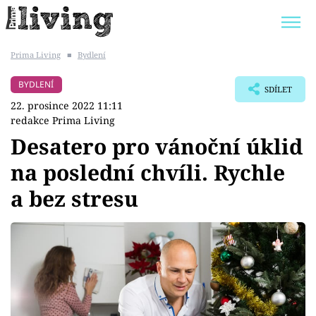
Prima Living
■
Bydlení
Trendy:
JAK UŠETŘIT
POKOJOVÉ KVĚTINY
BYDLENÍ
SDÍLET
BYDLENÍ SLAVNÝCH
ZAHRADA
22. prosince 2022 11:11
redakce Prima Living
Desatero pro vánoční úklid
na poslední chvíli. Rychle
Témata
a bez stresu
Bydlení
Zahrada
Design