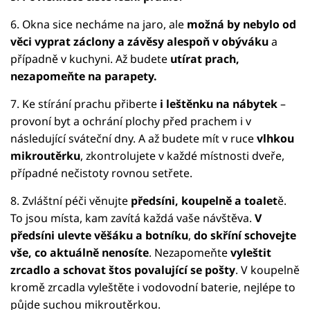
6. Okna sice necháme na jaro, ale
možná by nebylo od
věci vyprat záclony a závěsy alespoň v obýváku
a
případně v kuchyni. Až budete
utírat prach,
nezapomeňte na parapety.
7. Ke stírání prachu přiberte
i leštěnku na nábytek
–
provoní byt a ochrání plochy před prachem i v
následující sváteční dny. A až budete mít v ruce
vlhkou
mikroutěrku
, zkontrolujete v každé místnosti dveře,
případné nečistoty rovnou setřete.
8. Zvláštní péči věnujte
předsíni, koupelně a toalet
ě.
To jsou místa, kam zavítá každá vaše návštěva.
V
předsíni ulevte věšáku a botníku
,
do skříní schovejte
vše, co aktuálně nenosíte
. Nezapomeňte
vyleštit
zrcadlo a schovat štos povalující se pošty
. V koupelně
kromě zrcadla vyleštěte i vodovodní baterie, nejlépe to
půjde suchou mikroutěrkou.