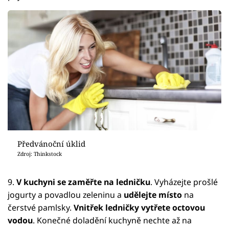
Předvánoční úklid
Zdroj: Thinkstock
9.
V kuchyni se zaměřte na ledničku
. Vyházejte prošlé
jogurty a povadlou zeleninu a
udělejte místo
na
čerstvé pamlsky.
Vnitřek ledničky vytřete octovou
vodou
. Konečné doladění kuchyně nechte až na