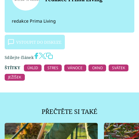
redakce Prima Living
VSTOUPIT DO DISKUZE
Sdílejte článek
ŠTÍTKY
ÚKLID
STRES
VÁNOCE
OKNO
SVÁTEK
JEŽÍŠEK
PŘEČTĚTE SI TAKÉ