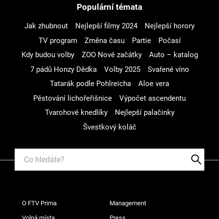
Populární témata
Jak zhubnout
Nejlepší filmy 2024
Nejlepší horory
TV program
Změna času
Partie
Počasí
Kdy budou volby
ZOO Nové začátky
Auto – katalog
7 pádů Honzy Dědka
Volby 2025
Svařené víno
Tatarák podle Pohlreicha
Aloe vera
Pěstování lichořeřišnice
Výpočet ascendentu
Tvarohové knedlíky
Nejlepší palačinky
Švestkový koláč
O FTV Prima
Management
Volná místa
Press