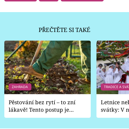
PŘEČTĚTE SI TAKÉ
ZAHRADA
TRADICE A SVÁ
Pěstování bez rytí – to zní
Letnice ne
lákavě! Tento postup je
svátky: V n
vhodný jen pro některé
pondělí z
zahrady