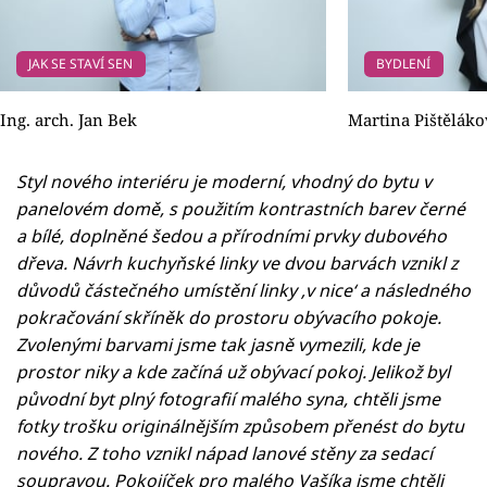
JAK SE STAVÍ SEN
BYDLENÍ
Ing. arch. Jan Bek
Martina Pištěláko
Styl nového interiéru je moderní, vhodný do bytu v
panelovém domě, s použitím kontrastních barev černé
a bílé, doplněné šedou a přírodními prvky dubového
dřeva. Návrh kuchyňské linky ve dvou barvách vznikl z
důvodů částečného umístění linky ‚v nice‘ a následného
pokračování skříněk do prostoru obývacího pokoje.
Zvolenými barvami jsme tak jasně vymezili, kde je
prostor niky a kde začíná už obývací pokoj. Jelikož byl
původní byt plný fotografií malého syna, chtěli jsme
fotky trošku originálnějším způsobem přenést do bytu
nového. Z toho vznikl nápad lanové stěny za sedací
soupravou. Pokojíček pro malého Vašíka jsme chtěli