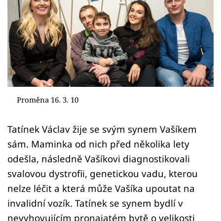
Sledujte prima+
Přihlášení
Sledujte nás
Proměna 16. 3. 10
Tatínek Václav žije se svým synem Vašíkem
sám. Maminka od nich před několika lety
odešla, následně Vašíkovi diagnostikovali
svalovou dystrofii, genetickou vadu, kterou
nelze léčit a která může Vašíka upoutat na
invalidní vozík. Tatínek se synem bydlí v
nevyhovujícím pronajatém bytě o velikosti