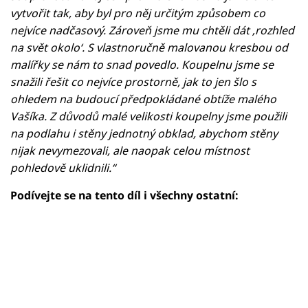
vytvořit tak, aby byl pro něj určitým způsobem co
nejvíce nadčasový. Zároveň jsme mu chtěli dát ‚rozhled
na svět okolo‘. S vlastnoručně malovanou kresbou od
malířky se nám to snad povedlo. Koupelnu jsme se
snažili řešit co nejvíce prostorně, jak to jen šlo s
ohledem na budoucí předpokládané obtíže malého
Vašíka. Z důvodů malé velikosti koupelny jsme použili
na podlahu i stěny jednotný obklad, abychom stěny
nijak nevymezovali, ale naopak celou místnost
pohledově uklidnili.“
Podívejte se na tento díl i všechny ostatní: