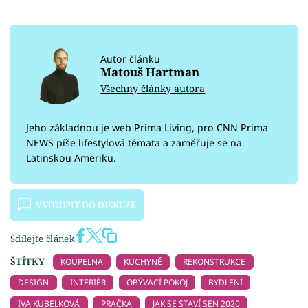
Autor článku
Matouš Hartman
Všechny články autora
Jeho základnou je web Prima Living, pro CNN Prima
NEWS píše lifestylová témata a zaměřuje se na
Latinskou Ameriku.
VSTOUPIT DO DISKUZE
Sdílejte článek
ŠTÍTKY
KOUPELNA
KUCHYNĚ
REKONSTRUKCE
DESIGN
INTERIÉR
OBÝVACÍ POKOJ
BYDLENÍ
IVA KUBELKOVÁ
PRAČKA
JAK SE STAVÍ SEN 2020