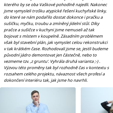
kterého by se oba Vaškové pohodlně najedli. Nakonec
jsme vymysleli trošku atypické řešení kuchyňské linky,
do které se nám podařilo dostat dokonce i pračku a
sušičku, myčku, troubu a zmíněný jídelní stůl. Díky
pračce a sušičce v kuchyni jsme nemuseli až tak
bojovat s místem v koupelně. Zásadním problémem
však byl stavební plán, jak vymyslet celou rekonstrukci
v tak krátkém čase. Rozhodovali jsme se, jestli budeme
původní jádro demontovat jen částečně, nebo to
vezmeme tzv. ‚z gruntu‘. Vyhrála druhá varianta ;-) .
Výzvou této proměny tak byl rozhodně čas v kontextu s
rozsahem celého projektu, návaznost všech profesí a
dokončení interiéru tak, jak jsme ho navrhli.