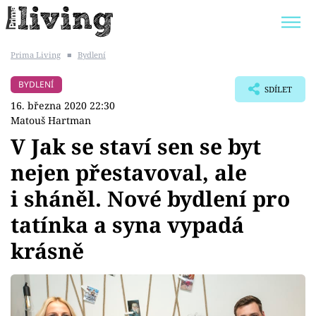
Prima Living
■
Bydlení
Trendy:
JAK UŠETŘIT
POKOJOVÉ KVĚTINY
BYDLENÍ
SDÍLET
BYDLENÍ SLAVNÝCH
ZAHRADA
16. března 2020 22:30
Matouš Hartman
V Jak se staví sen se byt
nejen přestavoval, ale
Témata
i sháněl. Nové bydlení pro
Bydlení
tatínka a syna vypadá
krásně
Zahrada
Design