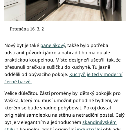
Proměna 16. 3. 2
Nový byt je také
panelákový
, takže bylo potřeba
odstranit původní jádro a nahradit ho malou ale
praktickou koupelnou. Místo designeři ušetřili tak, že
přesunuli pračku a sušičku do kuchyně. Tu jasně
oddělili od obývacího pokoje.
Kuchyň je teď v moderní
černé barvě.
Velice důležitou částí proměny byl dětský pokojík pro
Vašíka, který mu musí umožnit pohodlné bydlení, ve
kterém se bude snadno pohybovat. Pokoj dostal
originální samolepku na stěnu a netradiční postel. Celý
byt je v elegantním a jednoduchém
skandinávském
stylu
a koupelnu zdobí originální
industriální
obklady.