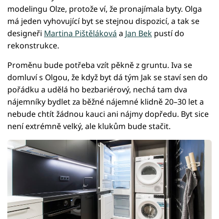
modelingu Olze, protože ví, že pronajímala byty. Olga
má jeden vyhovující byt se stejnou dispozicí, a tak se
designeři
Martina Pištěláková
a
Jan Bek
pustí do
rekonstrukce.
Proměnu bude potřeba vzít pěkně z gruntu. Iva se
domluví s Olgou, že když byt dá tým Jak se staví sen do
pořádku a udělá ho bezbariérový, nechá tam dva
nájemníky bydlet za běžné nájemné klidně 20–30 let a
nebude chtít žádnou kauci ani nájmy dopředu. Byt sice
není extrémně velký, ale klukům bude stačit.