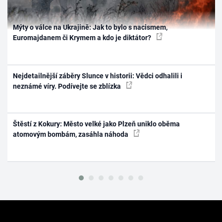
Mýty o válce na Ukrajině: Jak to bylo s nacismem,
Euromajdanem či Krymem a kdo je diktátor?
Nejdetailnější záběry Slunce v historii: Vědci odhalili i
neznámé víry. Podívejte se zblízka
Štěstí z Kokury: Město velké jako Plzeň uniklo oběma
atomovým bombám, zasáhla náhoda