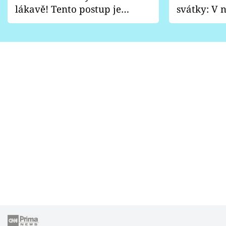
lákavě! Tento postup je
svátky: V n
vhodný jen pro některé
pondělí z
zahrady