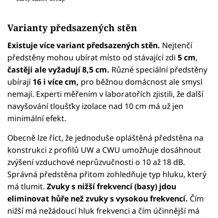
Varianty předsazených stěn
Existuje více variant předsazených stěn.
Nejtenčí
předstěny mohou ubírat místo od stávající zdi
5 cm
,
častěji ale vyžadují 8,5 cm.
Různé speciální předstěny
ubírají
16 i více cm,
pro běžnou domácnost ale smysl
nemají. Experti měřením v laboratořích zjistili, že další
navyšování tloušťky izolace nad 10 cm má už jen
minimální efekt.
Obecně lze říct, že jednoduše opláštěná předstěna na
konstrukci z profilů UW a CWU umožňuje dosáhnout
zvýšení vzduchové neprůzvučnosti o 10 až 18 dB.
Správná předstěna přitom zohledňuje typ hluku, který
má tlumit.
Zvuky s nižší frekvencí (basy) jdou
eliminovat hůře než zvuky s vysokou frekvencí.
Čím
nižší má nežádoucí hluk frekvenci a čím účinnější má