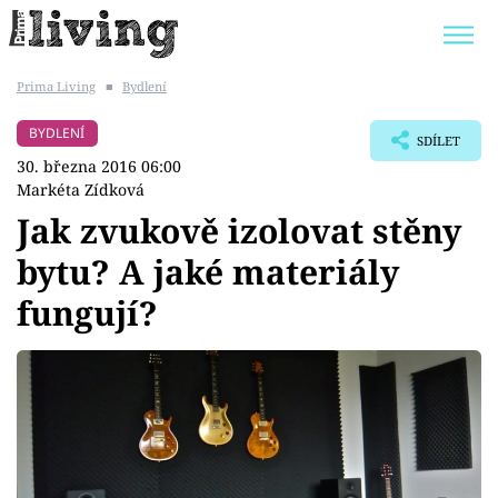
Prima Living
■
Bydlení
Trendy:
JAK UŠETŘIT
POKOJOVÉ KVĚTINY
BYDLENÍ
SDÍLET
BYDLENÍ SLAVNÝCH
ZAHRADA
30. března 2016 06:00
Markéta Zídková
Jak zvukově izolovat stěny
bytu? A jaké materiály
Témata
fungují?
Bydlení
Zahrada
Design