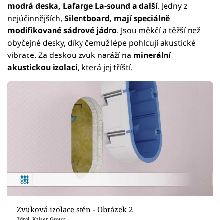
modrá deska, Lafarge La-sound a další
. Jedny z
nejúčinnějších,
Silentboard, mají speciálně
modifikované sádrové jádro
. Jsou měkčí a těžší než
obyčejné desky, díky čemuž lépe pohlcují akustické
vibrace. Za deskou zvuk naráží na
minerální
akustickou izolaci
, která jej tříští.
Zvuková izolace stěn - Obrázek 2
Zdroj: Kaiser Group