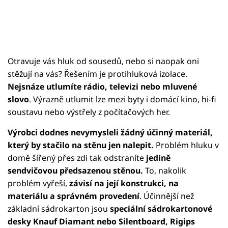
Otravuje vás hluk od sousedů, nebo si naopak oni
stěžují na vás? Řešením je protihluková izolace.
Nejsnáze utlumíte rádio, televizi nebo mluvené
slovo
. Výrazně utlumit lze mezi byty i domácí kino, hi-fi
soustavu nebo výstřely z počítačových her.
Výrobci dodnes nevymysleli žádný účinný materiál,
který by stačilo na stěnu jen nalepit.
Problém hluku v
domě šířený přes zdi tak odstraníte
jedině
sendvičovou předsazenou stěnou.
To, nakolik
problém vyřeší,
závisí na její konstrukci, na
materiálu a správném provedení
. Účinnější než
základní sádrokarton jsou
speciální sádrokartonové
desky Knauf Diamant nebo Silentboard, Rigips