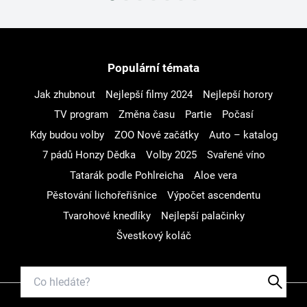
Populární témata
Jak zhubnout
Nejlepší filmy 2024
Nejlepší horory
TV program
Změna času
Partie
Počasí
Kdy budou volby
ZOO Nové začátky
Auto – katalog
7 pádů Honzy Dědka
Volby 2025
Svařené víno
Tatarák podle Pohlreicha
Aloe vera
Pěstování lichořeřišnice
Výpočet ascendentu
Tvarohové knedlíky
Nejlepší palačinky
Švestkový koláč