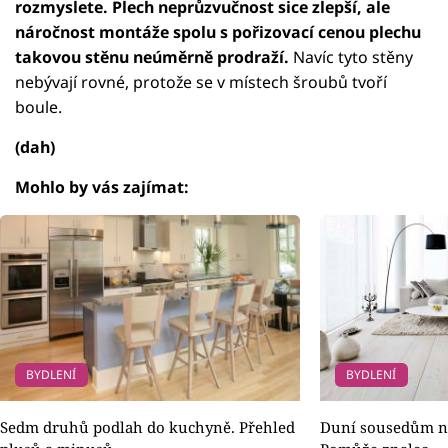
rozmyslete. Plech neprůzvučnost sice zlepší, ale
náročnost montáže spolu s pořizovací cenou plechu
takovou stěnu neúměrně prodraží.
Navíc tyto stěny
nebývají rovné, protože se v místech šroubů tvoří
boule.
(dah)
Mohlo by vás zajímat:
BYDLENÍ
BYDLENÍ
Sedm druhů podlah do kuchyně. Přehled
Duní sousedům n