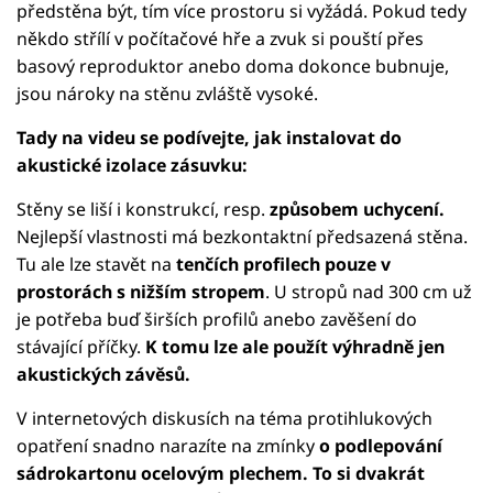
předstěna být, tím více prostoru si vyžádá. Pokud tedy
někdo střílí v počítačové hře a zvuk si pouští přes
basový reproduktor anebo doma dokonce bubnuje,
jsou nároky na stěnu zvláště vysoké.
Tady na videu se podívejte, jak instalovat do
akustické izolace zásuvku:
Stěny se liší i konstrukcí, resp.
způsobem uchycení.
Nejlepší vlastnosti má bezkontaktní předsazená stěna.
Tu ale lze stavět na
tenčích profilech pouze v
prostorách s nižším stropem
. U stropů nad 300 cm už
je potřeba buď širších profilů anebo zavěšení do
stávající příčky.
K tomu lze ale použít výhradně jen
akustických závěsů.
V internetových diskusích na téma protihlukových
opatření snadno narazíte na zmínky
o podlepování
sádrokartonu ocelovým plechem. To si dvakrát