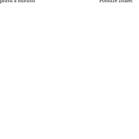
plusů a minusů
Pomůže znalec