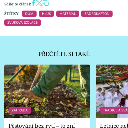
Sdílejte článek
ŠTÍTKY
DŮM
HLUK
MATERIÁL
SÁDROKARTON
ZVUKOVÁ IZOLACE
PŘEČTĚTE SI TAKÉ
ZAHRADA
TRADICE A SVÁ
Pěstování bez rytí – to zní
Letnice ne