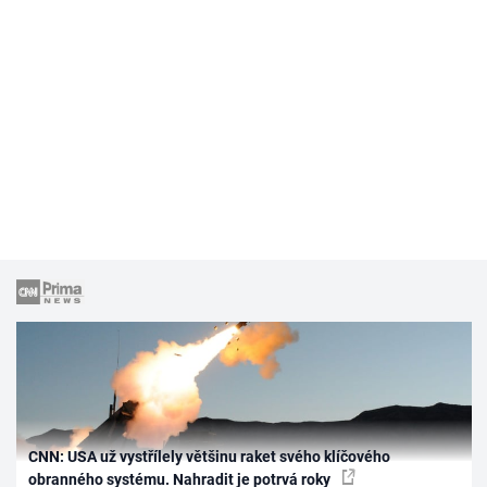
CNN: USA už vystřílely většinu raket svého klíčového
obranného systému. Nahradit je potrvá roky