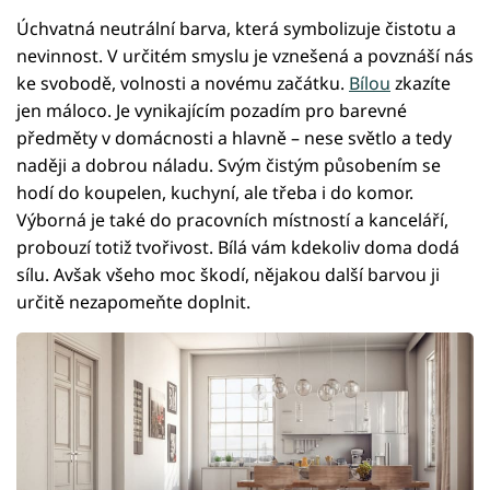
Úchvatná neutrální barva, která symbolizuje čistotu a
nevinnost. V určitém smyslu je vznešená a povznáší nás
ke svobodě, volnosti a novému začátku.
Bílou
zkazíte
jen máloco. Je vynikajícím pozadím pro barevné
předměty v domácnosti a hlavně – nese světlo a tedy
naději a dobrou náladu. Svým čistým působením se
hodí do koupelen, kuchyní, ale třeba i do komor.
Výborná je také do pracovních místností a kanceláří,
probouzí totiž tvořivost. Bílá vám kdekoliv doma dodá
sílu. Avšak všeho moc škodí, nějakou další barvou ji
určitě nezapomeňte doplnit.