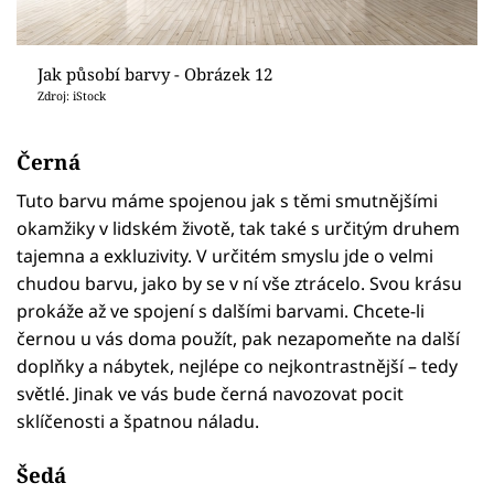
Jak působí barvy - Obrázek 12
Zdroj: iStock
Černá
Tuto barvu máme spojenou jak s těmi smutnějšími
okamžiky v lidském životě, tak také s určitým druhem
tajemna a exkluzivity. V určitém smyslu jde o velmi
chudou barvu, jako by se v ní vše ztrácelo. Svou krásu
prokáže až ve spojení s dalšími barvami. Chcete-li
černou u vás doma použít, pak nezapomeňte na další
doplňky a nábytek, nejlépe co nejkontrastnější – tedy
světlé. Jinak ve vás bude černá navozovat pocit
sklíčenosti a špatnou náladu.
Šedá