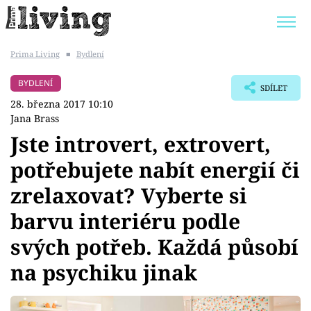
Prima Living
■
Bydlení
Trendy:
JAK UŠETŘIT
POKOJOVÉ KVĚTINY
BYDLENÍ
SDÍLET
BYDLENÍ SLAVNÝCH
ZAHRADA
28. března 2017 10:10
Jana Brass
Jste introvert, extrovert,
potřebujete nabít energií či
Témata
zrelaxovat? Vyberte si
Bydlení
barvu interiéru podle
svých potřeb. Každá působí
Zahrada
na psychiku jinak
Design