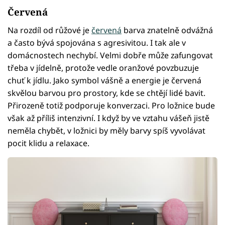
Červená
Na rozdíl od růžové je
červená
barva znatelně odvážná
a často bývá spojována s agresivitou. I tak ale v
domácnostech nechybí. Velmi dobře může zafungovat
třeba v jídelně, protože vedle oranžové povzbuzuje
chuť k jídlu. Jako symbol vášně a energie je červená
skvělou barvou pro prostory, kde se chtějí lidé bavit.
Přirozeně totiž podporuje konverzaci. Pro ložnice bude
však až příliš intenzivní. I když by ve vztahu vášeň jistě
neměla chybět, v ložnici by měly barvy spíš vyvolávat
pocit klidu a relaxace.