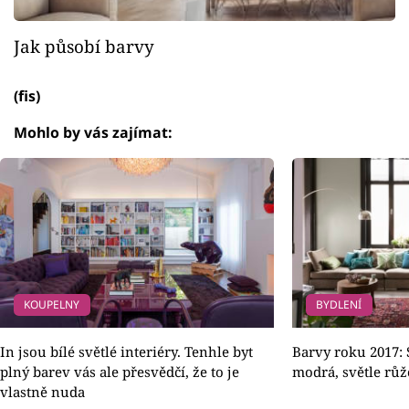
Jak působí barvy
(fis)
Mohlo by vás zajímat:
KOUPELNY
BYDLENÍ
In jsou bílé světlé interiéry. Tenhle byt
Barvy roku 2017: 
plný barev vás ale přesvědčí, že to je
modrá, světle růž
vlastně nuda