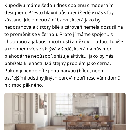
Kupodivu máme šedou dnes spojenu s moderním
designem. Přesto hlavní působení šedé v nás vždy
zůstane. Jde o neutrální barvu, která jako by
nedosahovala čistoty bílé a zároveň neměla dost sil na
to proměnit se v černou. Proto jí máme spojenu s
chudobou a jakousi nicotností a někdy i nudou. To vše
a mnohem víc se skrývá v šedé, která na nás moc
blahodárně nepůsobí, snižuje aktivitu, jako by nás
pobízela k lenosti. Má stejný problém jako černá.
Pokud ji nedoplníte jinou barvou (bílou, nebo
ostřejšími odstíny jiných barev) nepřinese vám domů
nic moc pěkného.