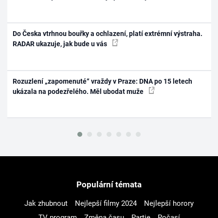
Do Česka vtrhnou bouřky a ochlazení, platí extrémní výstraha.
RADAR ukazuje, jak bude u vás
Rozuzlení „zapomenuté“ vraždy v Praze: DNA po 15 letech
ukázala na podezřelého. Měl ubodat muže
Populární témata
Jak zhubnout
Nejlepší filmy 2024
Nejlepší horory
TV program
Změna času
Partie
Počasí