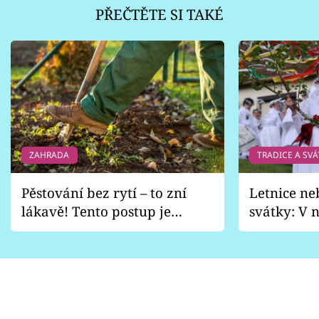
PŘEČTĚTE SI TAKÉ
ZAHRADA
TRADICE A SVÁ
Pěstování bez rytí – to zní
Letnice ne
lákavě! Tento postup je
svátky: V n
vhodný jen pro některé
pondělí z
zahrady