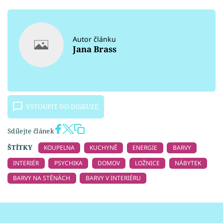
Autor článku
Jana Brass
VSTOUPIT DO DISKUZE
Sdílejte článek
ŠTÍTKY
KOUPELNA
KUCHYNĚ
ENERGIE
BARVY
INTERIÉR
PSYCHIKA
DOMOV
LOŽNICE
NÁBYTEK
BARVY NA STĚNÁCH
BARVY V INTERIÉRU