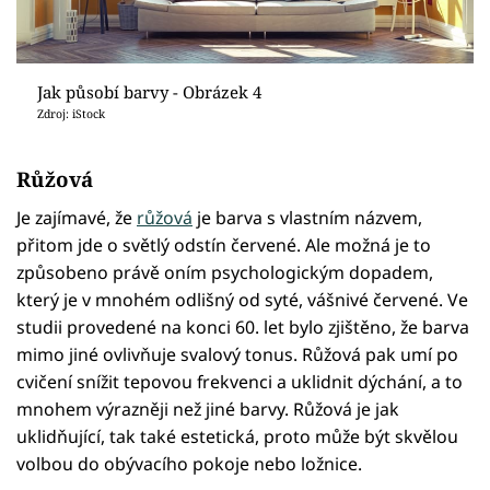
Jak působí barvy - Obrázek 4
Zdroj: iStock
Růžová
Je zajímavé, že
růžová
je barva s vlastním názvem,
přitom jde o světlý odstín červené. Ale možná je to
způsobeno právě oním psychologickým dopadem,
který je v mnohém odlišný od syté, vášnivé červené. Ve
studii provedené na konci 60. let bylo zjištěno, že barva
mimo jiné ovlivňuje svalový tonus. Růžová pak umí po
cvičení snížit tepovou frekvenci a uklidnit dýchání, a to
mnohem výrazněji než jiné barvy. Růžová je jak
uklidňující, tak také estetická, proto může být skvělou
volbou do obývacího pokoje nebo ložnice.