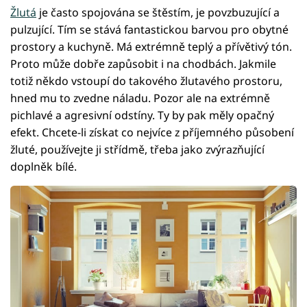
Žlutá
je často spojována se štěstím, je povzbuzující a
pulzující. Tím se stává fantastickou barvou pro obytné
prostory a kuchyně. Má extrémně teplý a přívětivý tón.
Proto může dobře zapůsobit i na chodbách. Jakmile
totiž někdo vstoupí do takového žlutavého prostoru,
hned mu to zvedne náladu. Pozor ale na extrémně
pichlavé a agresivní odstíny. Ty by pak měly opačný
efekt. Chcete-li získat co nejvíce z příjemného působení
žluté, používejte ji střídmě, třeba jako zvýrazňující
doplněk bílé.