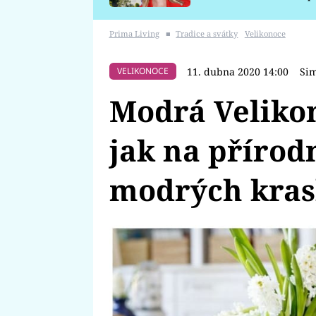
požáru
Prima Living
■
Tradice a svátky
Velikonoce
11. dubna 2020 14:00
Si
VELIKONOCE
Modrá Velikon
jak na přírod
modrých kras