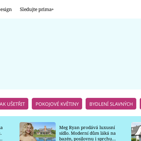
esign
Sledujte prima+
Design
TRENDY
JAK NA TO
PROMĚNY
NAŠE TIPY
JAK UŠETŘIT
POKOJOVÉ KVĚTINY
BYDLENÍ SLAVNÝCH
la
Meg Ryan prodává luxusní
.
sídlo. Moderní dům láká na
o
bazén, posilovnu i sprchu