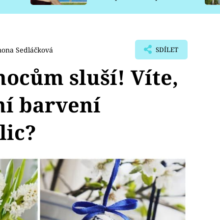
pro psy
mona Sedláčková
SDÍLET
ocům sluší! Víte,
ní barvení
lic?