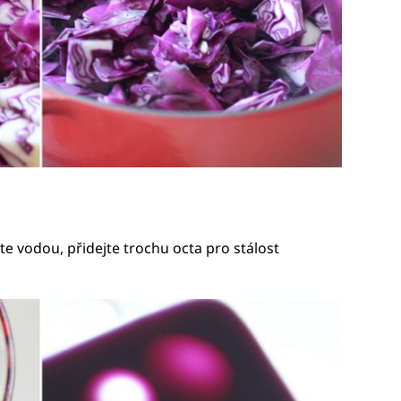
jte vodou, přidejte trochu octa pro stálost