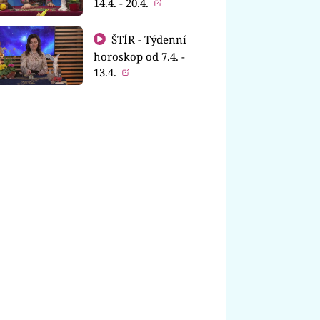
14.4. - 20.4.
ŠTÍR - Týdenní
horoskop od 7.4. -
13.4.