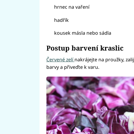
hrnec na vaření
hadřík
kousek másla nebo sádla
Postup barvení kraslic
Červené zelí
nakrájejte na proužky, zali
barvy a přiveďte k varu.