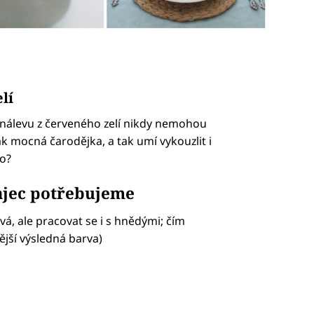
lí
z nálevu z červeného zelí nikdy nemohou
ak mocná čarodějka, a tak umí vykouzlit i
to?
ajec potřebujeme
ová, ale pracovat se i s hnědými; čím
ější výsledná barva)