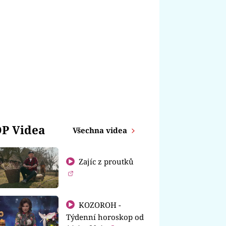
P Videa
Všechna videa
Zajíc z proutků
KOZOROH -
Týdenní horoskop od