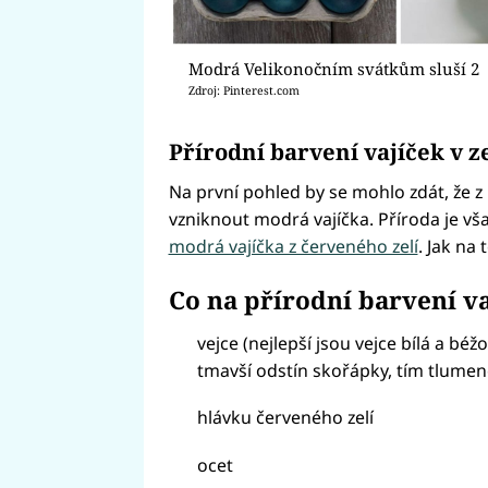
Modrá Velikonočním svátkům sluší 2
Zdroj: Pinterest.com
Přírodní
barvení vajíček
v ze
Na první pohled by se mohlo zdát, že 
vzniknout modrá vajíčka. Příroda je vš
modrá vajíčka z červeného zelí
. Jak na 
Co na přírodní barvení v
vejce (nejlepší jsou vejce bílá a béž
tmavší odstín skořápky, tím tlumen
hlávku červeného zelí
ocet