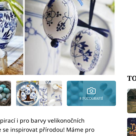
TO
8 FOTOGRAFIÍ
irací i pro barvy velikonočních
te se inspirovat přírodou! Máme pro