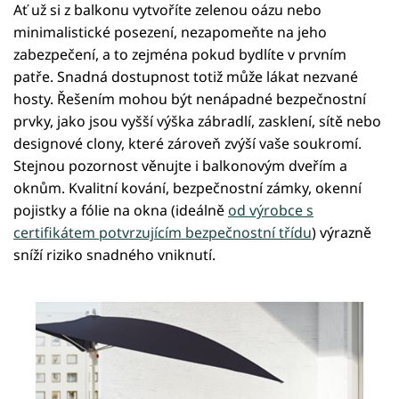
Ať už si z balkonu vytvoříte zelenou oázu nebo
minimalistické posezení, nezapomeňte na jeho
zabezpečení, a to zejména pokud bydlíte v prvním
patře. Snadná dostupnost totiž může lákat nezvané
hosty. Řešením mohou být nenápadné bezpečnostní
prvky, jako jsou vyšší výška zábradlí, zasklení, sítě nebo
designové clony, které zároveň zvýší vaše soukromí.
Stejnou pozornost věnujte i balkonovým dveřím a
oknům. Kvalitní kování, bezpečnostní zámky, okenní
pojistky a fólie na okna (ideálně
od výrobce s
certifikátem potvrzujícím bezpečnostní třídu
) výrazně
sníží riziko snadného vniknutí.