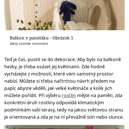
Balkon v paneláku - Obrázek 5
Zdroj: youtube screenshot
Teď je čas, pustit se do dekorace. Aby bylo na balkoně
hezky, je třeba osázet jej květinami. Zde hodně
vycházejte z možností, které vám samotný prostor
nabízí. Můžete si třeba načtrtnou návrh předem na
papír, abyste věděli, jak velké květináče a kolik jich
můžete pořídit. Při výběru
rostlin
mějte na paměti, zda
konkrétní druh rostliny odpovídá klimatickým
podmínkám vaší terasy, tedy na jakou světovou stranu
je orientovaná a zda je na ní převážně stín nebo slunce.