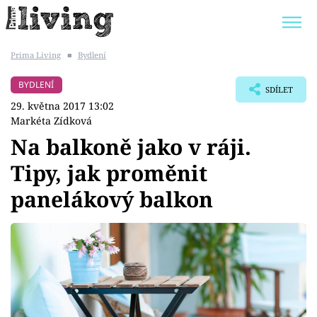
Prima Living
■
Bydlení
Trendy:
JAK UŠETŘIT
POKOJOVÉ KVĚTINY
BYDLENÍ
SDÍLET
BYDLENÍ SLAVNÝCH
ZAHRADA
29. května 2017 13:02
Markéta Zídková
Na balkoně jako v ráji.
Tipy, jak proměnit
Témata
panelákový balkon
Bydlení
Zahrada
Design