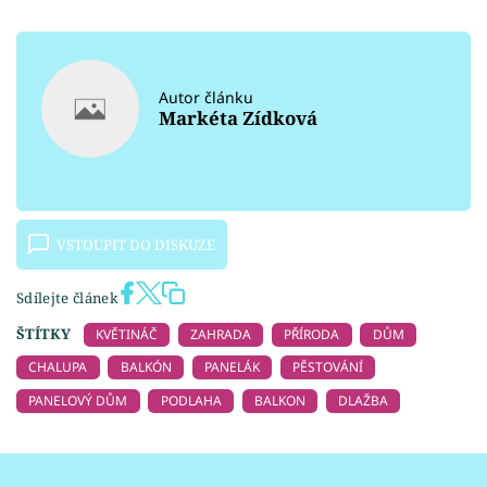
Autor článku
Markéta Zídková
VSTOUPIT DO DISKUZE
Sdílejte článek
ŠTÍTKY
KVĚTINÁČ
ZAHRADA
PŘÍRODA
DŮM
CHALUPA
BALKÓN
PANELÁK
PĚSTOVÁNÍ
PANELOVÝ DŮM
PODLAHA
BALKON
DLAŽBA