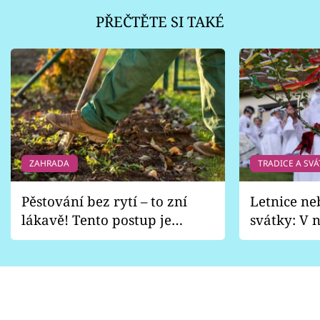
PŘEČTĚTE SI TAKÉ
ZAHRADA
TRADICE A SVÁ
Pěstování bez rytí – to zní
Letnice ne
lákavě! Tento postup je
svátky: V n
vhodný jen pro některé
pondělí z
zahrady