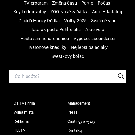
TV program
Změna času
Partie
Počasí
Kdy budou volby
ZOO Nové začátky
Auto – katalog
7 pádů Honzy Dědka
Volby 2025
Svařené víno
Tatarák podle Pohlreicha
Aloe vera
Pěstování lichořeřišnice
Výpočet ascendentu
Tvarohové knedlíky
Nejlepší palačinky
Švestkový koláč
O FTV Prima
Management
Volná místa
Press
Reklama
Castingy a výzvy
HbbTV
Kontakty