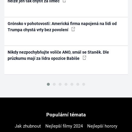
nelze jen tak chytit za límec
Grónsko v pohotovosti: Americká firma napojená na lidi od
Trumpa chystá vrty bez povolení
Nikdy nezpochybňujte voliče ANO, smál se Staněk. Dle
průzkumu mají za lídra opozice Babiše
Populární témata
Jak zhubnout
Nejlepší filmy 2024
Nejlepší horory