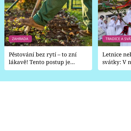
ZAHRADA
TRADICE A SVÁ
Pěstování bez rytí – to zní
Letnice ne
lákavě! Tento postup je
svátky: V n
vhodný jen pro některé
pondělí z
zahrady