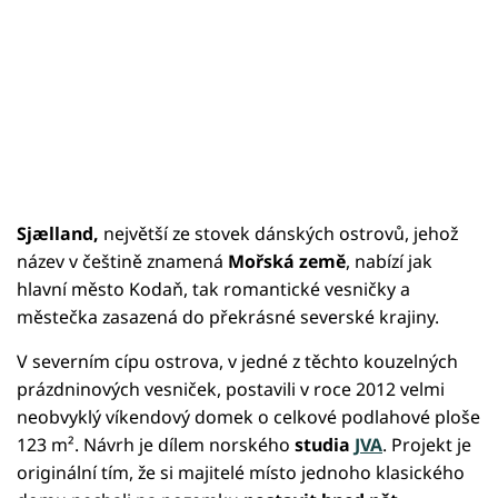
Sjælland,
největší ze stovek dánských ostrovů, jehož
název v češtině znamená
Mořská země
, nabízí jak
hlavní město Kodaň, tak romantické vesničky a
městečka zasazená do překrásné severské krajiny.
V severním cípu ostrova, v jedné z těchto kouzelných
prázdninových vesniček, postavili v roce 2012 velmi
neobvyklý víkendový domek o celkové podlahové ploše
123 m². Návrh je dílem norského
studia
JVA
. Projekt je
originální tím, že si majitelé místo jednoho klasického