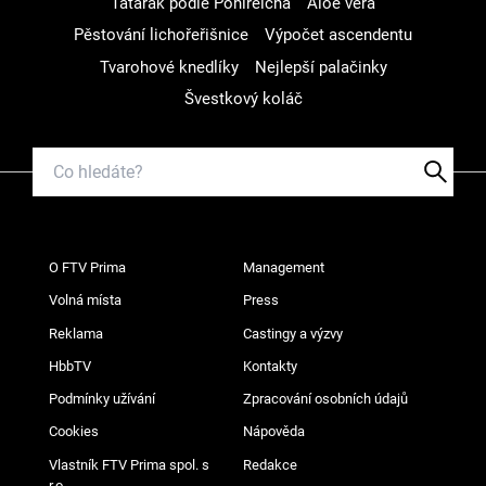
Tatarák podle Pohlreicha
Aloe vera
Pěstování lichořeřišnice
Výpočet ascendentu
Tvarohové knedlíky
Nejlepší palačinky
Švestkový koláč
O FTV Prima
Management
Volná místa
Press
Reklama
Castingy a výzvy
HbbTV
Kontakty
Podmínky užívání
Zpracování osobních údajů
Cookies
Nápověda
Vlastník FTV Prima spol. s
Redakce
r.o.