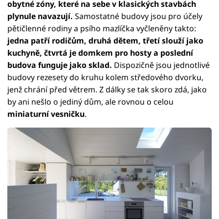
obytné zóny, které na sebe v klasických stavbách
plynule navazují.
Samostatné budovy jsou pro účely
pětičlenné rodiny a psího mazlíčka vyčleněny takto:
jedna patří rodičům, druhá dětem, třetí slouží jako
kuchyně, čtvrtá je domkem pro hosty a poslední
budova funguje jako sklad.
Dispozičně jsou jednotlivé
budovy rezesety do kruhu kolem středového dvorku,
jenž chrání před větrem. Z dálky se tak skoro zdá, jako
by ani nešlo o jediný dům, ale rovnou o celou
miniaturní vesničku
.