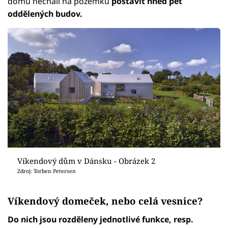
domu nechali na pozemku
postavit hned pět
oddělených budov.
Víkendový dům v Dánsku - Obrázek 2
Zdroj: Torben Petersen
Víkendový domeček, nebo celá vesnice?
Do nich jsou rozděleny jednotlivé funkce, resp.