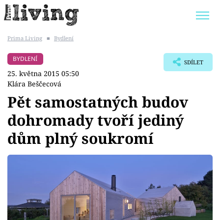
Prima Living
■
Bydlení
Trendy:
JAK UŠETŘIT
POKOJOVÉ KVĚTINY
BYDLENÍ
SDÍLET
BYDLENÍ SLAVNÝCH
ZAHRADA
25. května 2015 05:50
Klára Beščecová
Pět samostatných budov
dohromady tvoří jediný
Témata
dům plný soukromí
Bydlení
Zahrada
Design