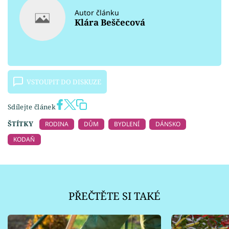
Autor článku
Klára Beščecová
VSTOUPIT DO DISKUZE
Sdílejte článek
ŠTÍTKY
RODINA
DŮM
BYDLENÍ
DÁNSKO
KODAŇ
PŘEČTĚTE SI TAKÉ