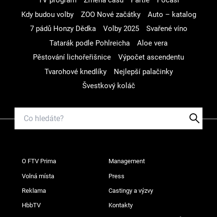
TV program
Změna času
Partie
Počasí
Kdy budou volby
ZOO Nové začátky
Auto – katalog
7 pádů Honzy Dědka
Volby 2025
Svařené víno
Tatarák podle Pohlreicha
Aloe vera
Pěstování lichořeřišnice
Výpočet ascendentu
Tvarohové knedlíky
Nejlepší palačinky
Švestkový koláč
O FTV Prima
Management
Volná místa
Press
Reklama
Castingy a výzvy
HbbTV
Kontakty