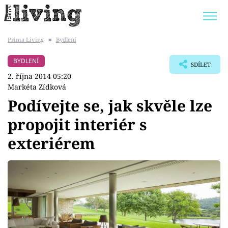
Prima Living
■
Bydlení
Trendy:
JAK UŠETŘIT
POKOJOVÉ KVĚTINY
BYDLENÍ
SDÍLET
BYDLENÍ SLAVNÝCH
ZAHRADA
2. října 2014 05:20
Markéta Zídková
Podívejte se, jak skvěle lze
propojit interiér s
Témata
exteriérem
Bydlení
Zahrada
Design