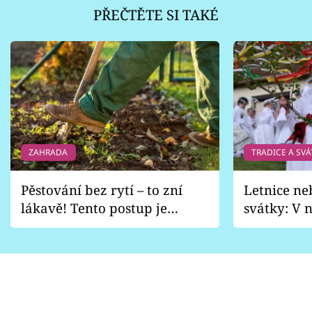
PŘEČTĚTE SI TAKÉ
ZAHRADA
TRADICE A SVÁ
Pěstování bez rytí – to zní
Letnice ne
lákavě! Tento postup je
svátky: V n
vhodný jen pro některé
pondělí z
zahrady