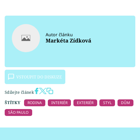
Autor článku
Markéta Zídková
VSTOUPIT DO DISKUZE
Sdílejte článek
ŠTÍTKY
RODINA
INTERIÉR
EXTERIÉR
STYL
DŮM
SÃO PAULO