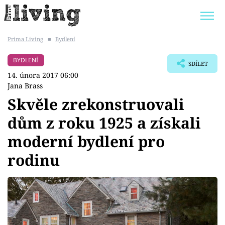
Prima Living
■
Bydlení
Trendy:
JAK UŠETŘIT
POKOJOVÉ KVĚTINY
BYDLENÍ
SDÍLET
BYDLENÍ SLAVNÝCH
ZAHRADA
14. února 2017 06:00
Jana Brass
Skvěle zrekonstruovali
dům z roku 1925 a získali
Témata
moderní bydlení pro
Bydlení
rodinu
Zahrada
Design