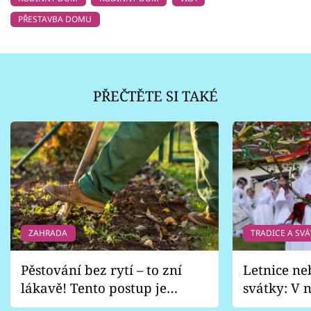
PŘESTAVBA DOMU
PŘEČTĚTE SI TAKÉ
ZAHRADA
TRADICE A SVÁ
Pěstování bez rytí – to zní
Letnice ne
lákavě! Tento postup je
svátky: V n
vhodný jen pro některé
pondělí z