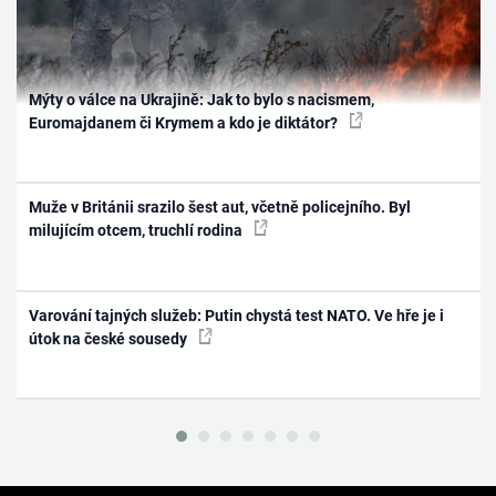
Mýty o válce na Ukrajině: Jak to bylo s nacismem,
Euromajdanem či Krymem a kdo je diktátor?
Muže v Británii srazilo šest aut, včetně policejního. Byl
milujícím otcem, truchlí rodina
Varování tajných služeb: Putin chystá test NATO. Ve hře je i
útok na české sousedy