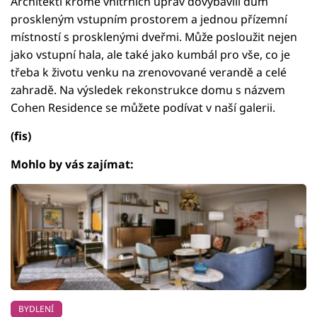
Architekti kromě vnitřních úprav dovybavili dům
proskleným vstupním prostorem a jednou přízemní
místností s prosklenými dveřmi. Může posloužit nejen
jako vstupní hala, ale také jako kumbál pro vše, co je
třeba k životu venku na zrenovované verandě a celé
zahradě. Na výsledek rekonstrukce domu s názvem
Cohen Residence se můžete podívat v naší galerii.
(fis)
Mohlo by vás zajímat:
BYDLENÍ