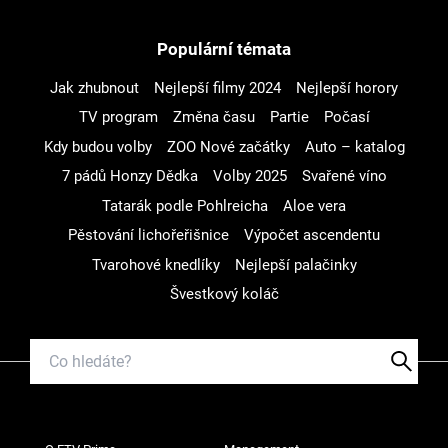
Populární témata
Jak zhubnout
Nejlepší filmy 2024
Nejlepší horory
TV program
Změna času
Partie
Počasí
Kdy budou volby
ZOO Nové začátky
Auto – katalog
7 pádů Honzy Dědka
Volby 2025
Svařené víno
Tatarák podle Pohlreicha
Aloe vera
Pěstování lichořeřišnice
Výpočet ascendentu
Tvarohové knedlíky
Nejlepší palačinky
Švestkový koláč