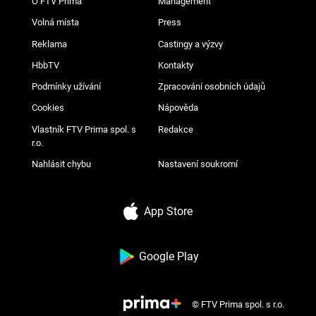
O FTV Prima
Management
Volná místa
Press
Reklama
Castingy a výzvy
HbbTV
Kontakty
Podmínky užívání
Zpracování osobních údajů
Cookies
Nápověda
Vlastník FTV Prima spol. s
Redakce
r.o.
Nahlásit chybu
Nastavení soukromí
App Store
Google Play
© FTV Prima spol. s r.o.