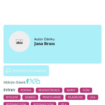
Autor článku
Jana Brass
VSTOUPIT DO DISKUZE
Sdílejte článek
ŠTÍTKY
RODINA
REKONSTRUKCE
BARVY
DŮM
BYDLENÍ
DOMOV
PENSYLVÁNIE
FILADELFIE
USA
RODINNÝ DŮM
RODINNÝ DŮM
VÍLA