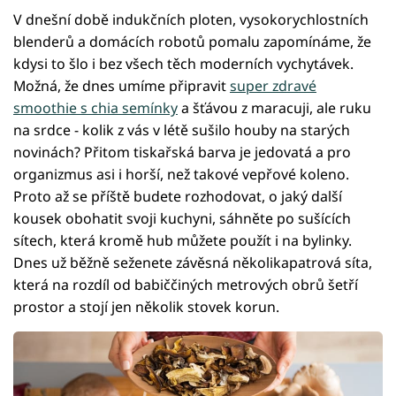
V dnešní době indukčních ploten, vysokorychlostních
blenderů a domácích robotů pomalu zapomínáme, že
kdysi to šlo i bez všech těch moderních vychytávek.
Možná, že dnes umíme připravit
super zdravé
smoothie s chia semínky
a šťávou z maracuji, ale ruku
na srdce - kolik z vás v létě sušilo houby na starých
novinách? Přitom tiskařská barva je jedovatá a pro
organizmus asi i horší, než takové vepřové koleno.
Proto až se příště budete rozhodovat, o jaký další
kousek obohatit svoji kuchyni, sáhněte po sušících
sítech, která kromě hub můžete použít i na bylinky.
Dnes už běžně seženete závěsná několikapatrová síta,
která na rozdíl od babiččiných metrových obrů šetří
prostor a stojí jen několik stovek korun.