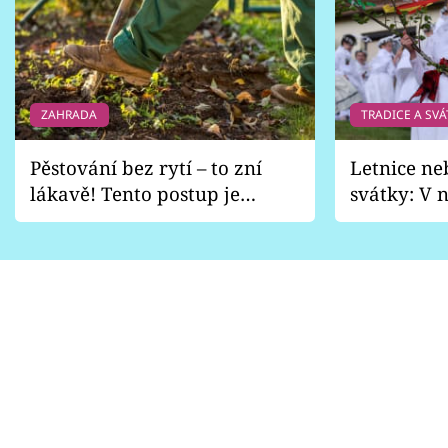
ZAHRADA
TRADICE A SVÁ
Pěstování bez rytí – to zní
Letnice ne
lákavě! Tento postup je
svátky: V n
vhodný jen pro některé
pondělí z
zahrady