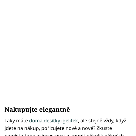
Nakupujte elegantně
Taky máte
doma desítky igelitek
, ale stejně vždy, když
jdete na nákup, pořizujete nové a nové? Zkuste
namísto toho zainvestovat a koupit několik pěkných