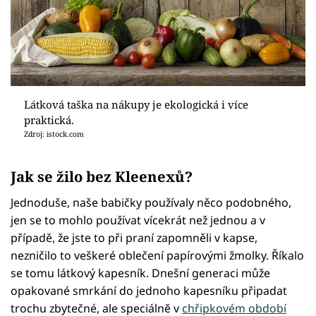
Látková taška na nákupy je ekologická i více
praktická.
Zdroj: istock.com
Jak se žilo bez Kleenexů?
Jednoduše, naše babičky používaly něco podobného,
jen se to mohlo používat vícekrát než jednou a v
případě, že jste to při praní zapomněli v kapse,
nezničilo to veškeré oblečení papírovými žmolky. Říkalo
se tomu látkový kapesník. Dnešní generaci může
opakované smrkání do jednoho kapesníku připadat
trochu zbytečné, ale speciálně v
chřipkovém období