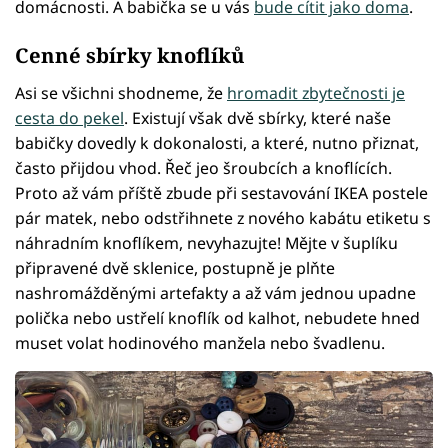
domácnosti. A babička se u vás
bude cítit jako doma
.
Cenné sbírky knoflíků
Asi se všichni shodneme, že
hromadit zbytečnosti je
cesta do pekel
. Existují však dvě sbírky, které naše
babičky dovedly k dokonalosti, a které, nutno přiznat,
často přijdou vhod. Řeč jeo šroubcích a knoflících.
Proto až vám příště zbude při sestavování IKEA postele
pár matek, nebo odstřihnete z nového kabátu etiketu s
náhradním knoflíkem, nevyhazujte! Mějte v šuplíku
připravené dvě sklenice, postupně je plňte
nashromážděnými artefakty a až vám jednou upadne
polička nebo ustřelí knoflík od kalhot, nebudete hned
muset volat hodinového manžela nebo švadlenu.