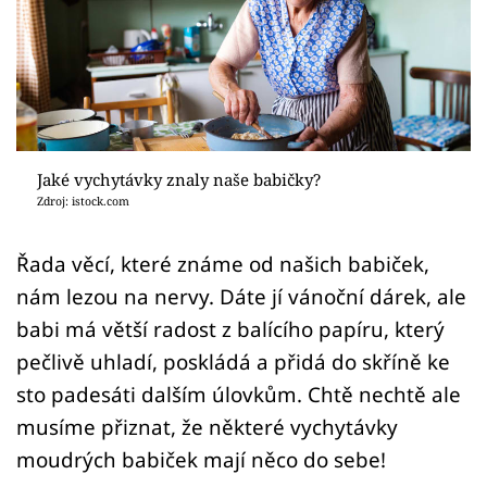
Sledujte prima+
Přihlášení
Sledujte nás
Jaké vychytávky znaly naše babičky?
Zdroj: istock.com
Řada věcí, které známe od našich babiček,
nám lezou na nervy. Dáte jí vánoční dárek, ale
babi má větší radost z balícího papíru, který
pečlivě uhladí, poskládá a přidá do skříně ke
sto padesáti dalším úlovkům. Chtě nechtě ale
musíme přiznat, že některé vychytávky
moudrých babiček mají něco do sebe!