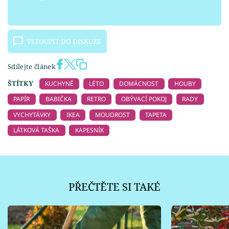
VSTOUPIT DO DISKUZE
Sdílejte článek
ŠTÍTKY
KUCHYNĚ
LÉTO
DOMÁCNOST
HOUBY
PAPÍR
BABIČKA
RETRO
OBÝVACÍ POKOJ
RADY
VYCHYTÁVKY
IKEA
MOUDROST
TAPETA
LÁTKOVÁ TAŠKA
KAPESNÍK
PŘEČTĚTE SI TAKÉ