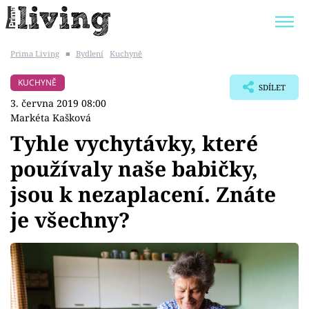
Prima Living
■
Bydlení
Kuchyně
Trendy:
JAK UŠETŘIT
POKOJOVÉ KVĚTINY
KUCHYNĚ
SDÍLET
BYDLENÍ SLAVNÝCH
ZAHRADA
3. června 2019 08:00
Markéta Kašková
Tyhle vychytávky, které
používaly naše babičky,
Témata
jsou k nezaplacení. Znáte
Bydlení
je všechny?
Zahrada
Design