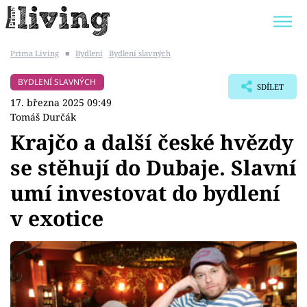
Prima Living
■
Bydlení
Bydlení slavných
Trendy:
JAK UŠETŘIT
POKOJOVÉ KVĚTINY
BYDLENÍ SLAVNÝCH
SDÍLET
BYDLENÍ SLAVNÝCH
ZAHRADA
17. března 2025 09:49
Tomáš Durčák
Krajčo a další české hvězdy
se stěhují do Dubaje. Slavní
Témata
umí investovat do bydlení
Bydlení
v exotice
Zahrada
Design