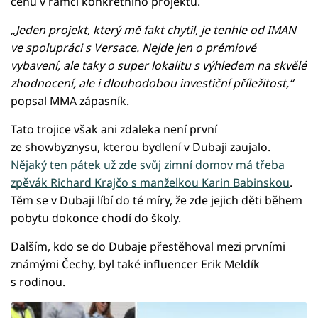
cenu v rámci konkrétního projektu.
„Jeden projekt, který mě fakt chytil, je tenhle od IMAN
ve spolupráci s Versace. Nejde jen o prémiové
vybavení, ale taky o super lokalitu s výhledem na skvělé
zhodnocení, ale i dlouhodobou investiční příležitost,“
popsal MMA zápasník.
Tato trojice však ani zdaleka není první
ze showbyznysu, kterou bydlení v Dubaji zaujalo.
Nějaký ten pátek už zde svůj zimní domov má třeba
zpěvák Richard Krajčo s manželkou Karin Babinskou
.
Těm se v Dubaji líbí do té míry, že zde jejich děti během
pobytu dokonce chodí do školy.
Dalším, kdo se do Dubaje přestěhoval mezi prvními
známými Čechy, byl také influencer Erik Meldík
s rodinou.