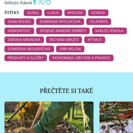
Sdílejte článek
ŠTÍTKY
DUBAJ
LUXUS
BYDLENÍ
DOMOV
DARA ROLINS
DOMINIKA MYSLIVCOVÁ
CELEBRITA
NEMOVITOST
SPOJENÉ ARABSKÉ EMIRÁTY
KARLOS VÉMOLA
SIMONA KRAINOVÁ
RICHARD KRAJČO
RYTMUS
DOMINIKA MESAROŠOVÁ
ERIK MELDIK
PRODUKTY A SLUŽBY
EKONOMIKA, OBCHOD A FINANCE
PŘEČTĚTE SI TAKÉ