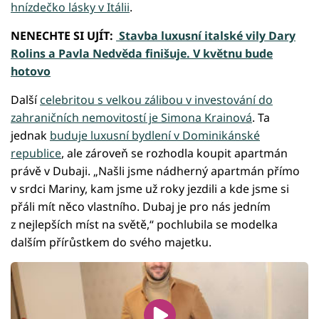
hnízdečko lásky v Itálii
.
NENECHTE SI UJÍT:
Stavba luxusní italské vily Dary
Rolins a Pavla Nedvěda finišuje. V květnu bude
hotovo
Další
celebritou s velkou zálibou v investování do
zahraničních nemovitostí je Simona Krainová
. Ta
jednak
buduje luxusní bydlení v Dominikánské
republice
, ale zároveň se rozhodla koupit apartmán
právě v Dubaji. „Našli jsme nádherný apartmán přímo
v srdci Mariny, kam jsme už roky jezdili a kde jsme si
přáli mít něco vlastního. Dubaj je pro nás jedním
z nejlepších míst na světě,“ pochlubila se modelka
dalším přírůstkem do svého majetku.