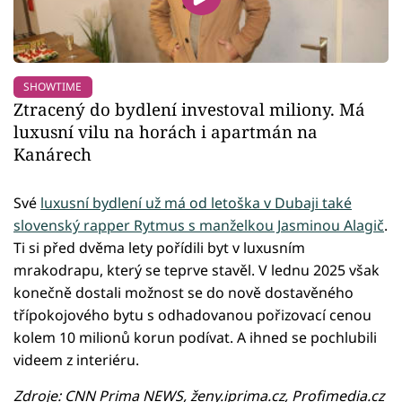
SHOWTIME
Ztracený do bydlení investoval miliony. Má
luxusní vilu na horách i apartmán na
Kanárech
Své
luxusní bydlení už má od letoška v Dubaji také
slovenský rapper Rytmus s manželkou Jasminou Alagič
.
Ti si před dvěma lety pořídili byt v luxusním
mrakodrapu, který se teprve stavěl. V lednu 2025 však
konečně dostali možnost se do nově dostavěného
třípokojového bytu s odhadovanou pořizovací cenou
kolem 10 milionů korun podívat. A ihned se pochlubili
videem z interiéru.
Zdroje: CNN Prima NEWS, ženy.iprima.cz, Profimedia.cz