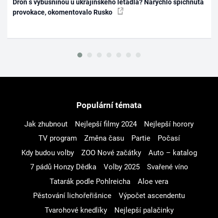
Dron s výbušninou u ukrajinského letadla? Narychlo spíchnutá
provokace, okomentovalo Rusko
Populární témata
Jak zhubnout
Nejlepší filmy 2024
Nejlepší horory
TV program
Změna času
Partie
Počasí
Kdy budou volby
ZOO Nové začátky
Auto – katalog
7 pádů Honzy Dědka
Volby 2025
Svařené víno
Tatarák podle Pohlreicha
Aloe vera
Pěstování lichořeřišnice
Výpočet ascendentu
Tvarohové knedlíky
Nejlepší palačinky