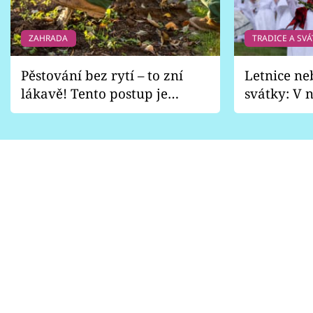
ZAHRADA
TRADICE A SVÁ
Pěstování bez rytí – to zní
Letnice ne
lákavě! Tento postup je
svátky: V n
vhodný jen pro některé
pondělí z
zahrady