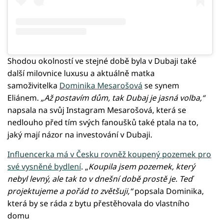
Shodou okolností ve stejné době byla v Dubaji také
další milovnice luxusu a aktuálně matka
samoživitelka
Dominika Mesarošová
se synem
Eliánem.
„Až postavím dům, tak Dubaj je jasná volba,“
napsala na svůj Instagram Mesarošová, která se
nedlouho před tím svých fanoušků také ptala na to,
jaký mají názor na investování v Dubaji.
Influencerka má v Česku rovněž koupený pozemek pro
své vysněné bydlení
. „
Koupila jsem pozemek, který
nebyl levný, ale tak to v dnešní době prostě je. Teď
projektujeme a pořád to zvětšuji,“
popsala Dominika,
která by se ráda z bytu přestěhovala do vlastního
domu