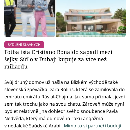
BYDLENÍ SLAVNÝCH
Fotbalista Cristiano Ronaldo zapadl mezi
šejky. Sídlo v Dubaji kupuje za více než
miliardu
Svůj druhý domov už našla na Blízkém východě také
slovenská zpěvačka Dara Rolins, která se zamilovala do
emirátu emirátu Rás al-Chajma. Jak sama přiznala, jezdí
sem tak trochu jako na svou chatu. Zároveň může nyní
bydlet relativně „na dohled“ svého snoubence Pavla
Nedvěda, který má od nového roku angažmá
v nedaleké Saúdské Arábii.
Mimo to si partneři budují