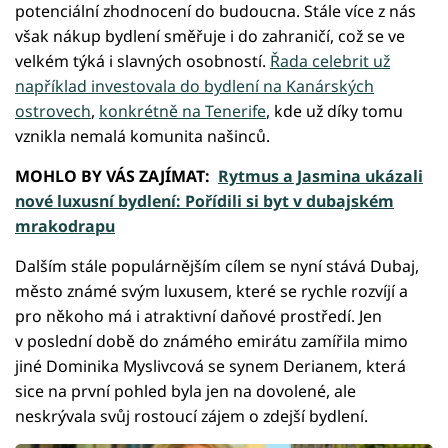
potenciální zhodnocení do budoucna. Stále více z nás
však nákup bydlení směřuje i do zahraničí, což se ve
velkém týká i slavných osobností.
Řada celebrit už
například investovala do bydlení na Kanárských
ostrovech
,
konkrétně na Tenerife
, kde už díky tomu
vznikla nemalá komunita našinců.
MOHLO BY VÁS ZAJÍMAT:
Rytmus a Jasmina ukázali
nové luxusní bydlení: Pořídili si byt v dubajském
mrakodrapu
Dalším stále populárnějším cílem se nyní stává Dubaj,
město známé svým luxusem, které se rychle rozvíjí a
pro někoho má i atraktivní daňové prostředí. Jen
v poslední době do známého emirátu zamířila mimo
jiné Dominika Myslivcová se synem Derianem, která
sice na první pohled byla jen na dovolené, ale
neskrývala svůj rostoucí zájem o zdejší bydlení.