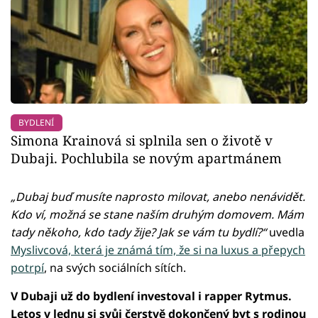
BYDLENÍ
Simona Krainová si splnila sen o životě v
Dubaji. Pochlubila se novým apartmánem
„Dubaj buď musíte naprosto milovat, anebo nenávidět.
Kdo ví, možná se stane naším druhým domovem. Mám
tady někoho, kdo tady žije? Jak se vám tu bydlí?“
uvedla
Myslivcová, která je známá tím, že si na luxus a přepych
potrpí
, na svých sociálních sítích.
V Dubaji už do bydlení investoval i rapper Rytmus.
Letos v lednu si svůj čerstvě dokončený byt s rodinou