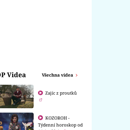
P Videa
Všechna videa
Zajíc z proutků
KOZOROH -
Týdenní horoskop od