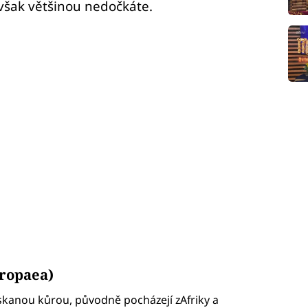
 však většinou nedočkáte.
uropaea)
askanou kůrou, původně pocházejí zAfriky a