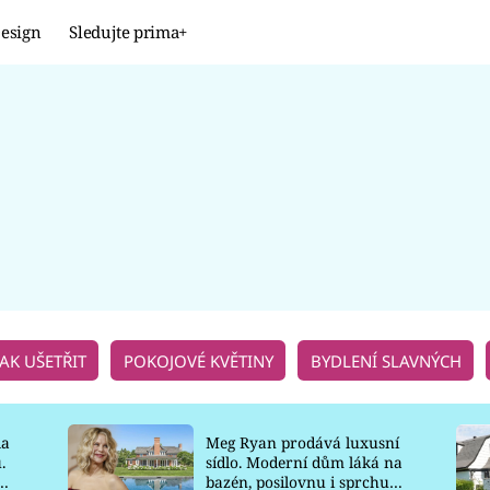
esign
Sledujte prima+
Design
TRENDY
JAK NA TO
PROMĚNY
NAŠE TIPY
JAK UŠETŘIT
POKOJOVÉ KVĚTINY
BYDLENÍ SLAVNÝCH
la
Meg Ryan prodává luxusní
.
sídlo. Moderní dům láká na
o
bazén, posilovnu i sprchu