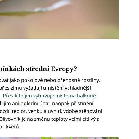
mínkách střední Evropy?
ovat jako pokojové nebo přenosné rostliny.
řes zimu vyžadují umístění vchladnější
.
Přes léto jim vyhovuje místo na balkoně
í jim ani polední úpal, naopak přistínění
zdíl teplot, venku a uvnitř, vdobě stěhování
livovník je na změnu teploty velmi citlivý a
 i květů.