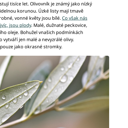
jí tisíce let. Olivovník je známý jako nízký
delnou korunou. Úzké listy mají tmavě
robné, vonné květy jsou bílé.
Co však nás
víc, jsou plody
. Malé, dužnaté peckovice,
cího oleje. Bohužel vnašich podmínkách
 vytváří jen malé a nevyzrálé olivy.
 pouze jako okrasné stromky.