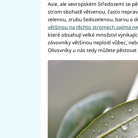
Asie, ale vevropském Středozemí se pěstu
strom sbohatě větvenou, často nepravi
zelenou, zrubu šedozelenou, barvu a d
většinou na těchto stromech zajímá nej
které obsahují velké množství vynikají
olivovníky většinou neplodí vůbec, nebo
Olivovníky u nás tedy můžete pěstovat