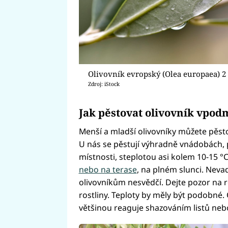
Olivovník evropský (Olea europaea) 2
Zdroj: iStock
Jak pěstovat olivovník vpod
Menší a mladší olivovníky můžete pěst
U nás se pěstují výhradně vnádobách, p
místnosti, steplotou asi kolem 10-15 °C
nebo na terase
, na plném slunci. Nevad
olivovníkům nesvědčí. Dejte pozor na ro
rostliny. Teploty by měly být podobné. O
většinou reaguje shazováním listů nebo