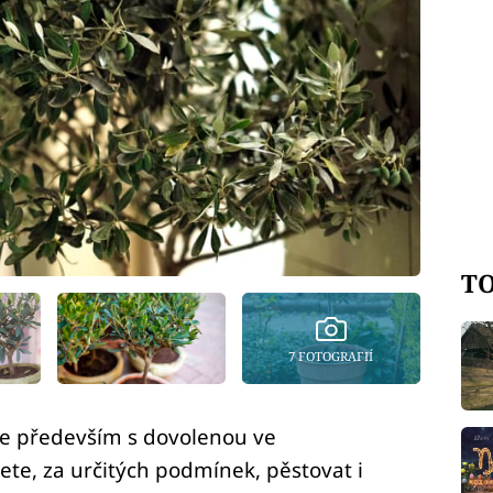
TO
7 FOTOGRAFIÍ
uje především s dovolenou ve
te, za určitých podmínek, pěstovat i