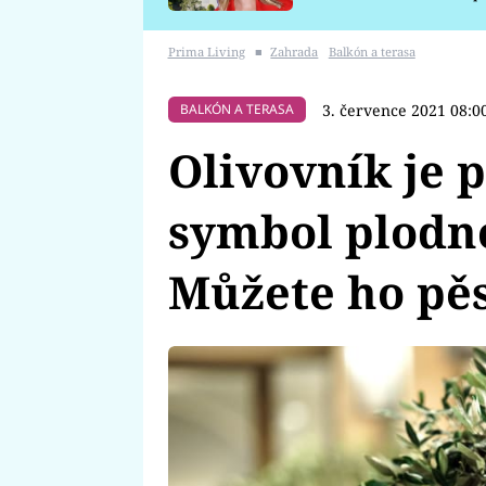
požáru
Prima Living
■
Zahrada
Balkón a terasa
3. července 2021 08:0
BALKÓN A TERASA
Olivovník je 
symbol plodno
Můžete ho pěs