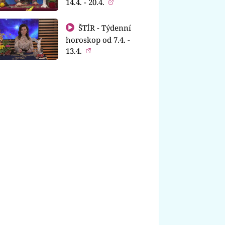
14.4. - 20.4.
ŠTÍR - Týdenní
horoskop od 7.4. -
13.4.