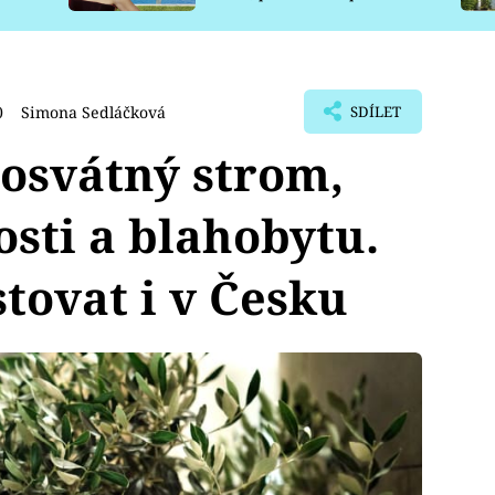
pro psy
0
Simona Sedláčková
SDÍLET
posvátný strom,
sti a blahobytu.
tovat i v Česku