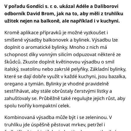
V pořadu Gondíci s. r. o. ukázal Adéle a Daliborovi
odborník David Brom, jak na to, aby měli z truhlíku
užitek nejen na balkoně, ale například i v kuchyni.
Kromě aplikace přípravků je možné vyzkoušet i
smíšené výsadby balkonovek a bylinek. Výsadbu lze
doplnit o aromatické bylinky. Mnoho z nich má
schopnost díky vonným silicím odpuzovat některé ze
škůdců. Zkuste doplnit květinovou výsadbu o smil
italský, svatolinu nebo zakrslé pelyňky. Základní bylinky,
které se dají dobře využít v každé kuchyni, jsou bazalka,
oregano a tymián. Bylinky je vhodné pravidelně
sestřihávat, aby stále obrůstaly čerstvými lístky a
zahušťovaly se. Průběžně také regulujte jejich růst, aby
spolu tvořily kompaktní celek.
Kombinovaná výsadba může být i se zeleninou. V
truhlíku jde úspěšně pěstovat mrkev, petržel i