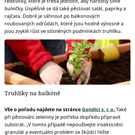
ředkvičky, které je třeba jednotit, aby narostly silné
bulvičky. Úspěšně se dá také pěstovat salát, papriky a
rajčata. Dobré je sáhnout po balkonových
roubovaných odrůdách, které jsou hodně výnosné a
jsou zvyklé růst ve stísněných podmínkách truhlíku.
Truhlíky na balkóně
Vše o pořadu najdete na stránce
Gondíci s. r. o.
Také
při pěstování zeleniny je potřeba dopředu připravit
substrát. „V tomto případě nepoužívejte insekticidní
granulát a eventuální problém se škůdci řešte