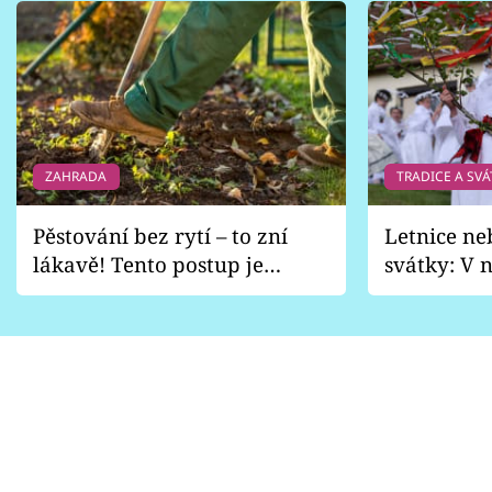
ZAHRADA
TRADICE A SVÁ
Pěstování bez rytí – to zní
Letnice ne
lákavě! Tento postup je
svátky: V n
vhodný jen pro některé
pondělí z
zahrady