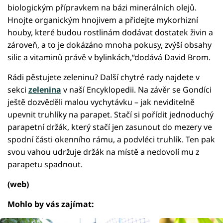
biologickým přípravkem na bázi minerálních olejů.
Hnojte organickým hnojivem a přidejte mykorhizní
houby, které budou rostlinám dodávat dostatek živin a
zároveň, a to je dokázáno mnoha pokusy, zvýší obsahy
silic a vitaminů právě v bylinkách,“dodává David Brom.
Rádi pěstujete zeleninu? Další chytré rady najdete v
sekci
zelenina
v naší Encyklopedii. Na závěr se Gondíci
ještě dozvěděli malou vychytávku – jak neviditelně
upevnit truhlíky na parapet. Stačí si pořídit jednoduchý
parapetní držák, který stačí jen zasunout do mezery ve
spodní části okenního rámu, a podvléci truhlík. Ten pak
svou vahou udržuje držák na místě a nedovolí mu z
parapetu spadnout.
(web)
Mohlo by vás zajímat: