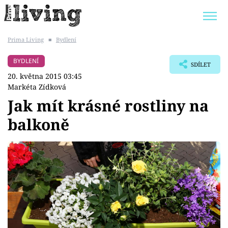
Prima Living
■
Bydlení
Trendy:
JAK UŠETŘIT
POKOJOVÉ KVĚTINY
BYDLENÍ
SDÍLET
BYDLENÍ SLAVNÝCH
ZAHRADA
20. května 2015 03:45
Markéta Zídková
Jak mít krásné rostliny na
balkoně
Témata
Bydlení
Zahrada
Design