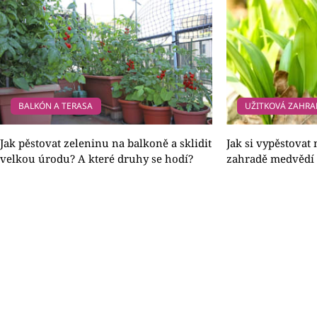
BALKÓN A TERASA
UŽITKOVÁ ZAHR
Jak pěstovat zeleninu na balkoně a sklidit
Jak si vypěstovat
velkou úrodu? A které druhy se hodí?
zahradě medvědí