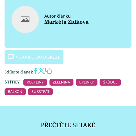
Autor článku
Markéta Zídková
VSTOUPIT DO DISKUZE
Sdílejte článek
ŠTÍTKY
ROSTLINY
ZELENINA
BYLINKY
ŠKŮDCE
BALKON
SUBSTRÁT
PŘEČTĚTE SI TAKÉ