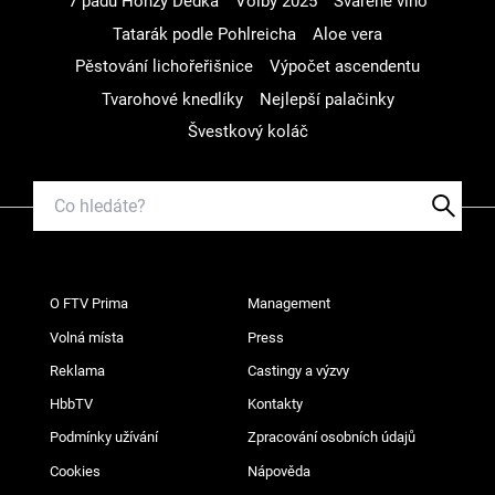
7 pádů Honzy Dědka
Volby 2025
Svařené víno
Tatarák podle Pohlreicha
Aloe vera
Pěstování lichořeřišnice
Výpočet ascendentu
Tvarohové knedlíky
Nejlepší palačinky
Švestkový koláč
O FTV Prima
Management
Volná místa
Press
Reklama
Castingy a výzvy
HbbTV
Kontakty
Podmínky užívání
Zpracování osobních údajů
Cookies
Nápověda