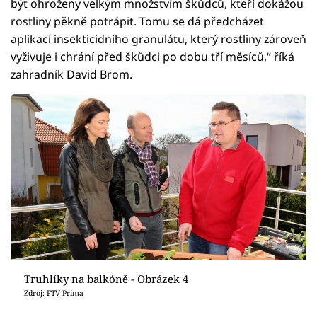
být ohroženy velkým množstvím škůdců, kteří dokážou
rostliny pěkně potrápit. Tomu se dá předcházet
aplikací insekticidního granulátu, který rostliny zároveň
vyživuje i chrání před škůdci po dobu tří měsíců,“ říká
zahradník David Brom.
Truhlíky na balkóně - Obrázek 4
Zdroj: FTV Prima