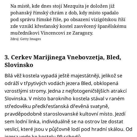
Na místě, kde dnes stojí Mezquita je doložen již
pohanský římský chrám z dob, kdy místo spadalo
pod správu římské říše, po obsazení vizigótskou říší
zde vznikl křesťanský kostel zasvěcený španělskému
mučedníkovi Vincencovi ze Zaragozy.
Zdroj: Getty Images
3. Cerkev Marijinega Vnebovzetja, Bled,
Slovinsko
Bílá věž kostela vypadá ještě majestátněji, jelikož se
odráží v třpytivých vodách jezera Bled, obklopená
vzrostlými stromy. Jedna z nejfotogeničtějších atrakcí
Slovinska. V místo barokního kostela stával v raném
středověku předkřesťanská dřevěná svatyně,
pravděpodobně staroslovanské kultovní místo. Jezdí
sem lodní linka, individuálně se na ostrov lze dostat
veslicí, které jsou v půjčovně lodí pod hradní skálou. Od
jezera vede ke kostelu 99 schodů.