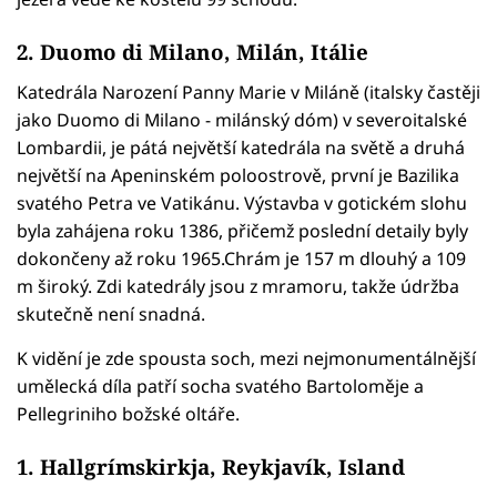
2. Duomo di Milano, Milán, Itálie
Katedrála Narození Panny Marie v Miláně (italsky častěji
jako Duomo di Milano - milánský dóm) v severoitalské
Lombardii, je pátá největší katedrála na světě a druhá
největší na Apeninském poloostrově, první je Bazilika
svatého Petra ve Vatikánu. Výstavba v gotickém slohu
byla zahájena roku 1386, přičemž poslední detaily byly
dokončeny až roku 1965.Chrám je 157 m dlouhý a 109
m široký. Zdi katedrály jsou z mramoru, takže údržba
skutečně není snadná.
K vidění je zde spousta soch, mezi nejmonumentálnější
umělecká díla patří socha svatého Bartoloměje a
Pellegriniho božské oltáře.
1. Hallgrímskirkja, Reykjavík, Island