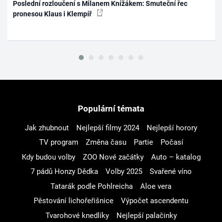
Poslední rozloučení s Milanem Knížákem: Smuteční řec
pronesou Klaus i Klempíř
Populární témata
Jak zhubnout
Nejlepší filmy 2024
Nejlepší horory
TV program
Změna času
Partie
Počasí
Kdy budou volby
ZOO Nové začátky
Auto – katalog
7 pádů Honzy Dědka
Volby 2025
Svařené víno
Tatarák podle Pohlreicha
Aloe vera
Pěstování lichořeřišnice
Výpočet ascendentu
Tvarohové knedlíky
Nejlepší palačinky