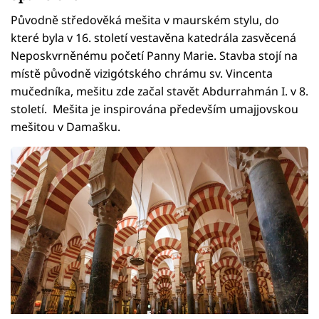
Původně středověká mešita v maurském stylu, do
které byla v 16. století vestavěna katedrála zasvěcená
Neposkvrněnému početí Panny Marie. Stavba stojí na
místě původně vizigótského chrámu sv. Vincenta
mučedníka, mešitu zde začal stavět Abdurrahmán I. v 8.
století. Mešita je inspirována především umajjovskou
mešitou v Damašku.