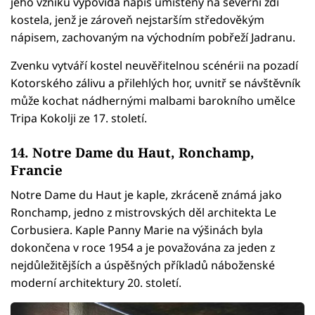
jeho vzniku vypovídá nápis umístěný na severní zdi
kostela, jenž je zároveň nejstarším středověkým
nápisem, zachovaným na východním pobřeží Jadranu.
Zvenku vytváří kostel neuvěřitelnou scénérii na pozadí
Kotorského zálivu a přilehlých hor, uvnitř se návštěvník
může kochat nádhernými malbami barokního umělce
Tripa Kokolji ze 17. století.
14. Notre Dame du Haut, Ronchamp,
Francie
Notre Dame du Haut je kaple, zkráceně známá jako
Ronchamp, jedno z mistrovských děl architekta Le
Corbusiera. Kaple Panny Marie na výšinách byla
dokončena v roce 1954 a je považována za jeden z
nejdůležitějších a úspěšných příkladů náboženské
moderní architektury 20. století.