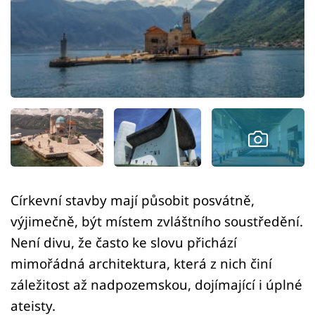
Sledujte prima+
Přihlášení
Sledujte nás
Církevní stavby mají působit posvátně,
výjimečně, být místem zvláštního soustředění.
Není divu, že často ke slovu přichází
mimořádná architektura, která z nich činí
záležitost až nadpozemskou, dojímající i úplné
ateisty.