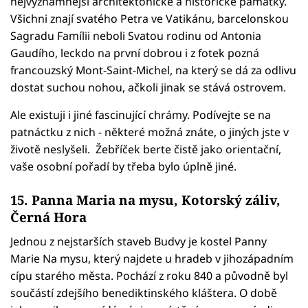
nejvýznamnější architektonické a historické památky.
Všichni znají svatého Petra ve Vatikánu, barcelonskou
Sagradu Famílii neboli Svatou rodinu od Antonia
Gaudího, leckdo na první dobrou i z fotek pozná
francouzský Mont-Saint-Michel, na který se dá za odlivu
dostat suchou nohou, ačkoli jinak se stává ostrovem.
Ale existuji i jiné fascinující chrámy. Podívejte se na
patnáctku z nich - některé možná znáte, o jiných jste v
životě neslyšeli. Žebříček berte čistě jako orientační,
vaše osobní pořadí by třeba bylo úplně jiné.
15. Panna Maria na mysu, Kotorský záliv,
Černá Hora
Jednou z nejstarších staveb Budvy je kostel Panny
Marie Na mysu, který najdete u hradeb v jihozápadním
cípu starého města. Pochází z roku 840 a původně byl
součástí zdejšího benediktinského kláštera. O době