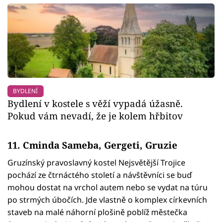
BYDLENÍ
Bydlení v kostele s věží vypadá úžasně.
Pokud vám nevadí, že je kolem hřbitov
11. Cminda Sameba, Gergeti, Gruzie
Gruzínský pravoslavný kostel Nejsvětější Trojice
pochází ze čtrnáctého století a návštěvníci se buď
mohou dostat na vrchol autem nebo se vydat na túru
po strmých úbočích. Jde vlastně o komplex církevních
staveb na malé náhorní plošině poblíž městečka