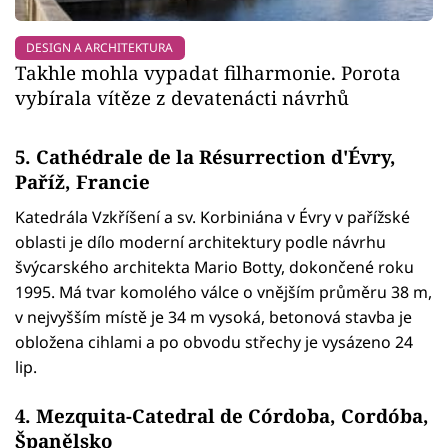
DESIGN A ARCHITEKTURA
Takhle mohla vypadat filharmonie. Porota
vybírala vítěze z devatenácti návrhů
5. Cathédrale de la Résurrection d'Évry,
Paříž, Francie
Katedrála Vzkříšení a sv. Korbiniána v Évry v pařížské
oblasti je dílo moderní architektury podle návrhu
švýcarského architekta Mario Botty, dokončené roku
1995. Má tvar komolého válce o vnějším průměru 38 m,
v nejvyšším místě je 34 m vysoká, betonová stavba je
obložena cihlami a po obvodu střechy je vysázeno 24
lip.
4. Mezquita-Catedral de Córdoba, Cordóba,
Španělsko