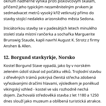
oknům nádherně vyniká proti pískovcovým skalám,
přičemž jeho typickým nezaměnitelným prvkem je
sedmadvacet metrů vysoký kříž vetknutý přímo do
stavby stojící nedaleko arizonského města Sedona.
Iniciátorkou stavby se v padesátých letech minulého
století stala místní rančerka a sochařka Marguerite
Brunswig Staude, kapli navrhl August K. Strotz z firmy
Anshen & Allen.
12. Borgund stavkyrkje, Norsko
Kostel Borgund Stave vypadá, jako by v norském
zeleném údolí stával od počátku věků. Trojlodní stavbu
z dřevěných trámů pokrývá členitá střecha zdobená
vyřezávanými dračími hlavami, výsledkem je poněkud
vikingský vzhled - kostel ve vás rozhodně nechá
dojem. Zachovalá středověká stavba z let 1180 a 1250
dnes slouží jako muzeum a oblíbená turistická atrakce.