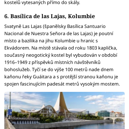
kostelů vytesaných přímo do skály.
6. Basílica de las Lajas, Kolumbie
Svatyně Las Lajas (španělsky Basílica Santuario
Nacional de Nuestra Señora de las Lajas) je poutní
místo a bazilika na jihu Kolumbie u hranic s
Ekvádorem. Na místě stávala od roku 1803 kaplička,
současný neogotický kostel byl vybudován v období
1916–1949 z příspěvků místních návštěvníků
bohoslužeb. Tyčí se do výše 100 metrů nade dnem
kaňonu řeky Guáitara a s protější stranou kaňonu je
spojen fascinujícím padesát metrů vysokým mostem.