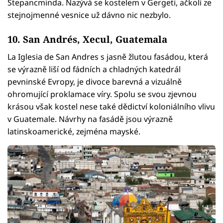
Stepancminda. Nazývá se kostelem v Gergeti, ačkoli ze
stejnojmenné vesnice už dávno nic nezbylo.
10. San Andrés, Xecul, Guatemala
La Iglesia de San Andres s jasně žlutou fasádou, která
se výrazně liší od fádních a chladných katedrál
pevninské Evropy, je divoce barevná a vizuálně
ohromující proklamace víry. Spolu se svou zjevnou
krásou však kostel nese také dědictví koloniálního vlivu
v Guatemale. Návrhy na fasádě jsou výrazně
latinskoamerické, zejména mayské.