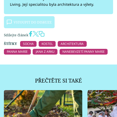
Living. Její specialitou byla architektura a výlety.
VSTOUPIT DO DISKUZE
Sdílejte článek
ŠTÍTKY
SOCHA
KOSTEL
ARCHITEKTURA
PANNA MARIE
JANA Z ARKU
NANEBEVZETÍ PANNY MARIE
PŘEČTĚTE SI TAKÉ