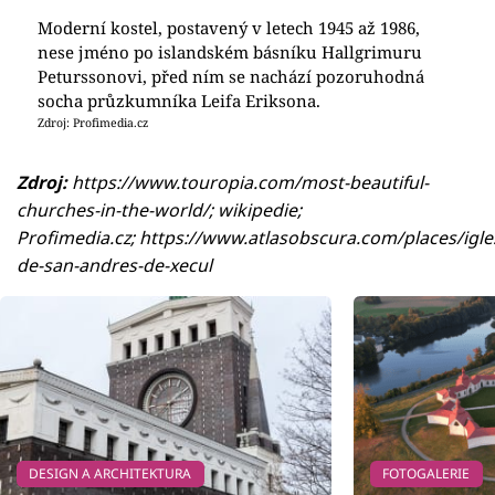
Moderní kostel, postavený v letech 1945 až 1986,
nese jméno po islandském básníku Hallgrimuru
Peturssonovi, před ním se nachází pozoruhodná
socha průzkumníka Leifa Eriksona.
Zdroj: Profimedia.cz
Zdroj:
https://www.touropia.com/most-beautiful-
churches-in-the-world/; wikipedie;
Profimedia.cz; https://www.atlasobscura.com/places/igle
de-san-andres-de-xecul
DESIGN A ARCHITEKTURA
FOTOGALERIE