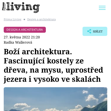
Prima Living
■
Design a architektura
Trendy:
JAK UŠETŘIT
POKOJOVÉ KVĚTINY
DESIGN A ARCHITEKTURA
SDÍLET
BYDLENÍ SLAVNÝCH
ZAHRADA
27. května 2022 21:20
Radka Wallerová
Boží architektura.
Fascinující kostely ze
Témata
dřeva, na mysu, uprostřed
Bydlení
jezera i vysoko ve skalách
Zahrada
Design