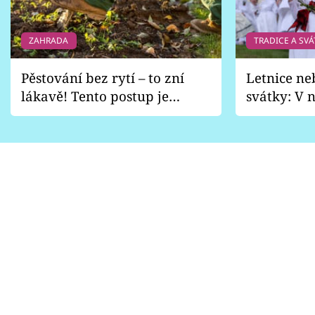
ZAHRADA
TRADICE A SVÁ
Pěstování bez rytí – to zní
Letnice ne
lákavě! Tento postup je
svátky: V n
vhodný jen pro některé
pondělí z
zahrady