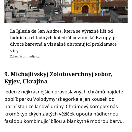
La Iglesia de San Andres, která se výrazně liší od
fádních a chladných katedrál pevninské Evropy, je
divoce barevná a vizuálně ohromující proklamace
víry.
Zdroj: Profimedia.cz
9.
Michajlivskyj Zolotoverchnyj sobor,
Kyjev, Ukrajina
Jeden z nejkrásnějších pravoslavných chrámů najdete
poblíž parku Volodymyrskagorka a jen kousek od
horní stanice lanové dráhy. Chrámový komplex nás
kromě typických zlatých věžiček upoutá nádhernou
fasádou kombinující bílou a blankytně modrou barvu.