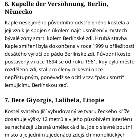
8. Kapelle der Versöhnung, Berlín,
Německo
Kaple nese jméno původního odstřeleného kostela a
její vznik je spojen s úkolem najít usmíření v místech
bývalé zóny smrti kolem Berlínské zdi. Hrubá stavba
Kaple smíření byla dokončena v roce 1999 u příležitosti
desátého výročí od pádu Berlínské zdi. Původní kostel
postavený v roce 1894 se od roku 1961, kdy bylo město
rozděleno zdí, stal pro členy církevní obce
nepřístupným, poněvadž se ocitl v tzv. “pásu smrti“
lemujícímu Berlínskou zeď.
7. Bete Giyorgis, Lalibela, Etiopie
Kostel svatého Jiří vybudovaný ve tvaru řeckého kříže
dosahuje výšky 12 metrů a v jeho působivém interiéru
se nacházejí úžasná umělecká díla. Jde o slavné poutní
místo a je jedním z jedenácti zdejších monolitických