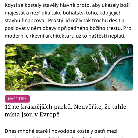
Kdysi se kostely stavěly hlavně proto, aby ukázaly boží
majestát a nezřídka také bohatství toho, kdo jejich
stavbu financoval. Prostý lid měly tak trochu děsit a
posilovat v něm obavy z případného božího trestu. Pro
moderní církevní architekturu už to naštěstí neplatí.
NAŠE TIPY
12 nejkrásnějších parků. Neuvěříte, že tahle
místa jsou v Evropě
Dnes mnohé staré i novodobé kostely patří mezi