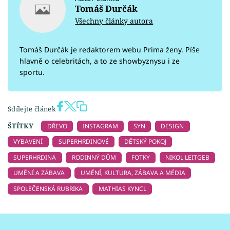
Tomáš Durčák
Všechny články autora
Tomáš Durčák je redaktorem webu Prima ženy. Píše
hlavně o celebritách, a to ze showbyznysu i ze
sportu.
Sdílejte článek
ŠTÍTKY
DŘEVO
INSTAGRAM
SYN
DESIGN
VYBAVENÍ
SUPERHRDINOVÉ
DĚTSKÝ POKOJ
SUPERHRDINA
RODINNÝ DŮM
FOTKY
NIKOL LEITGEB
UMĚNÍ A ZÁBAVA
UMĚNÍ, KULTURA, ZÁBAVA A MÉDIA
SPOLEČENSKÁ RUBRIKA
MATHIAS KYNCL