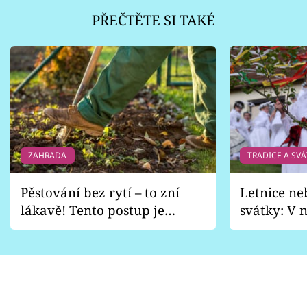
PŘEČTĚTE SI TAKÉ
ZAHRADA
TRADICE A SVÁ
Pěstování bez rytí – to zní
Letnice ne
lákavě! Tento postup je
svátky: V n
vhodný jen pro některé
pondělí z
zahrady