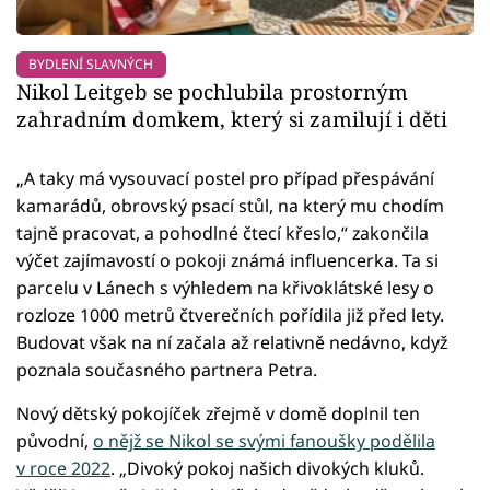
BYDLENÍ SLAVNÝCH
Nikol Leitgeb se pochlubila prostorným
zahradním domkem, který si zamilují i děti
„A taky má vysouvací postel pro případ přespávání
kamarádů, obrovský psací stůl, na který mu chodím
tajně pracovat, a pohodlné čtecí křeslo,“ zakončila
výčet zajímavostí o pokoji známá influencerka. Ta si
parcelu v Lánech s výhledem na křivoklátské lesy o
rozloze 1000 metrů čtverečních pořídila již před lety.
Budovat však na ní začala až relativně nedávno, když
poznala současného partnera Petra.
Nový dětský pokojíček zřejmě v domě doplnil ten
původní,
o nějž se Nikol se svými fanoušky podělila
v roce 2022
. „Divoký pokoj našich divokých kluků.