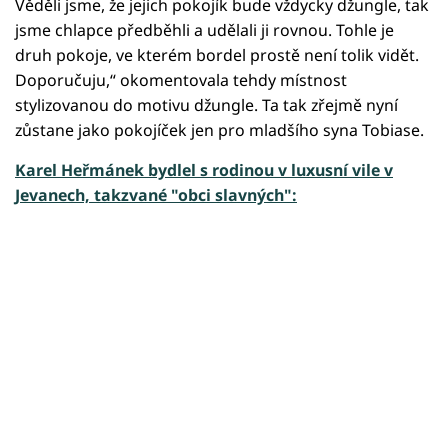
Věděli jsme, že jejich pokojík bude vždycky džungle, tak
jsme chlapce předběhli a udělali ji rovnou. Tohle je
druh pokoje, ve kterém bordel prostě není tolik vidět.
Doporučuju,“ okomentovala tehdy místnost
stylizovanou do motivu džungle. Ta tak zřejmě nyní
zůstane jako pokojíček jen pro mladšího syna Tobiase.
Karel Heřmánek bydlel s rodinou v luxusní vile v
Jevanech, takzvané "obci slavných":
Failed to fetch