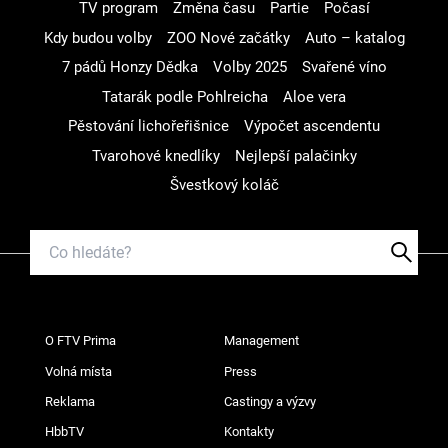
TV program
Změna času
Partie
Počasí
Kdy budou volby
ZOO Nové začátky
Auto – katalog
7 pádů Honzy Dědka
Volby 2025
Svařené víno
Tatarák podle Pohlreicha
Aloe vera
Pěstování lichořeřišnice
Výpočet ascendentu
Tvarohové knedlíky
Nejlepší palačinky
Švestkový koláč
O FTV Prima
Management
Volná místa
Press
Reklama
Castingy a výzvy
HbbTV
Kontakty