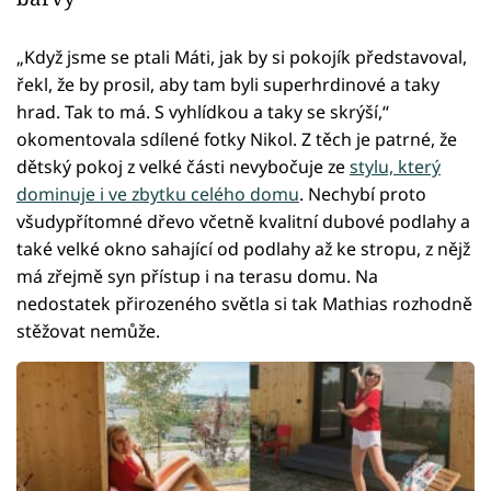
„Když jsme se ptali Máti, jak by si pokojík představoval,
řekl, že by prosil, aby tam byli superhrdinové a taky
hrad. Tak to má. S vyhlídkou a taky se skrýší,“
okomentovala sdílené fotky Nikol. Z těch je patrné, že
dětský pokoj z velké části nevybočuje ze
stylu, který
dominuje i ve zbytku celého domu
. Nechybí proto
všudypřítomné dřevo včetně kvalitní dubové podlahy a
také velké okno sahající od podlahy až ke stropu, z nějž
má zřejmě syn přístup i na terasu domu. Na
nedostatek přirozeného světla si tak Mathias rozhodně
stěžovat nemůže.