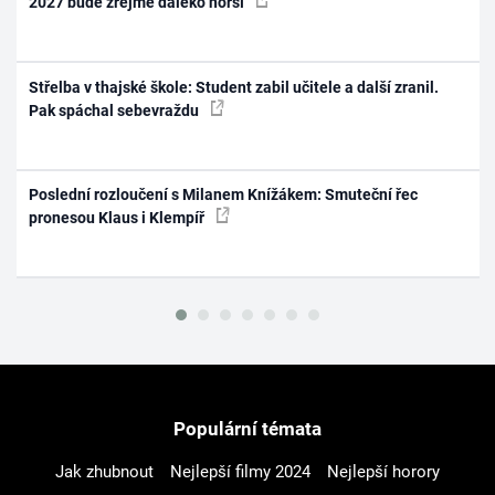
2027 bude zřejmě daleko horší
Střelba v thajské škole: Student zabil učitele a další zranil.
Pak spáchal sebevraždu
Poslední rozloučení s Milanem Knížákem: Smuteční řec
pronesou Klaus i Klempíř
Populární témata
Jak zhubnout
Nejlepší filmy 2024
Nejlepší horory