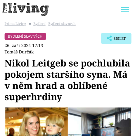
Prima Living
■
Bydlení
Bydlení slavných
Trendy:
JAK UŠETŘIT
POKOJOVÉ KVĚTINY
BYDLENÍ SLAVNÝCH
SDÍLET
BYDLENÍ SLAVNÝCH
ZAHRADA
26. září 2024 17:13
Tomáš Durčák
Nikol Leitgeb se pochlubila
pokojem staršího syna. Má
Témata
v něm hrad a oblíbené
Bydlení
superhrdiny
Zahrada
Design