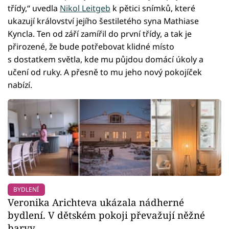
třídy,“ uvedla
Nikol Leitgeb
k pětici snímků, které
ukazují království jejího šestiletého syna Mathiase
Kyncla. Ten od září zamířil do první třídy, a tak je
přirozené, že bude potřebovat klidné místo
s dostatkem světla, kde mu půjdou domácí úkoly a
učení od ruky. A přesně to mu jeho nový pokojíček
nabízí.
BYDLENÍ
Veronika Arichteva ukázala nádherné
bydlení. V dětském pokoji převažují něžné
barvy