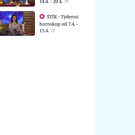
14.4. - 20.4.
ŠTÍR - Týdenní
horoskop od 7.4. -
13.4.