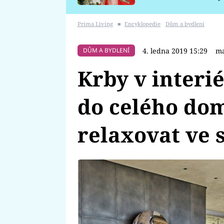
požáru
Prima Living
■
Encyklopedie
Dům a bydlení
4. ledna 2019 15:29
ma
DŮM A BYDLENÍ
Krby v interi
do celého dom
relaxovat ve