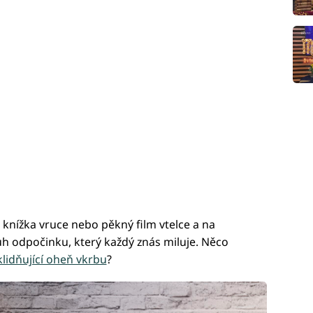
knížka vruce nebo pěkný film vtelce a na
uh odpočinku, který každý znás miluje. Něco
klidňující oheň vkrbu
?