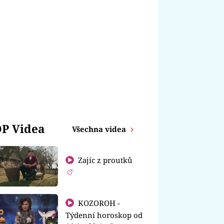
P Videa
Všechna videa
Zajíc z proutků
KOZOROH -
Týdenní horoskop od