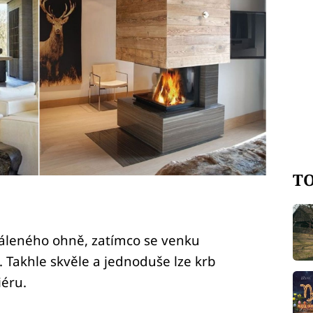
TO
páleného ohně, zatímco se venku
 Takhle skvěle a jednoduše lze krb
éru.