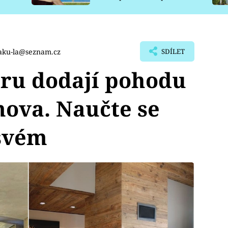
pro psy
ku-la@seznam.cz
SDÍLET
éru dodají pohodu
ova. Naučte se
 svém