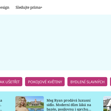
esign
Sledujte prima+
Design
TRENDY
JAK NA TO
PROMĚNY
NAŠE TIPY
JAK UŠETŘIT
POKOJOVÉ KVĚTINY
BYDLENÍ SLAVNÝCH
la
Meg Ryan prodává luxusní
.
sídlo. Moderní dům láká na
o
bazén, posilovnu i sprchu