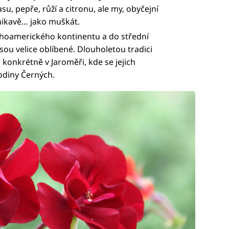
su, pepře, růží a citronu, ale my, obyčejní
onikavě… jako muškát.
jihoamerického kontinentu a do střední
jsou velice oblíbené. Dlouholetou tradici
 konkrétně v Jaroměři, kde se jejich
odiny Černých.