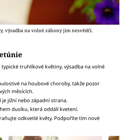
ny, výsadba na volné záhony jim nesvědčí.
petúnie
u typické truhlíkové květiny, výsadba na volné
oulostivé na houbové choroby, takže pozor
ivých měsících.
 je jižní nebo západní strana.
em dusíku, která oddálí kvetení.
raňujte odkvetlé květy. Podpoříte tím nové