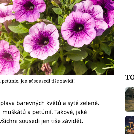
TO
petúnie. Jen ať sousedi tiše závidí!
záplava barevných květů a syté zeleně.
a muškátů a petúnií. Takové, jaké
šichni sousedi jen tiše závidět.