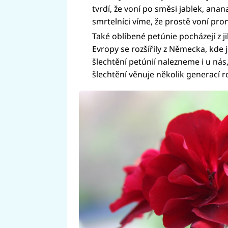
tvrdí, že voní po směsi jablek, anana
smrtelníci víme, že prostě voní pr
Také oblíbené petúnie pocházejí z 
Evropy se rozšířily z Německa, kde 
šlechtění petúnií nalezneme i u nás,
šlechtění věnuje několik generací r