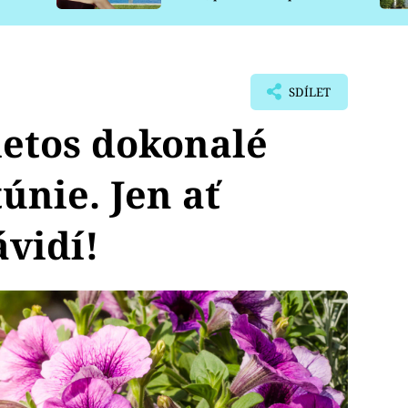
pro psy
SDÍLET
letos dokonalé
únie. Jen ať
ávidí!