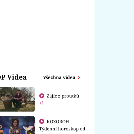
P Videa
Všechna videa
Zajíc z proutků
KOZOROH -
Týdenní horoskop od