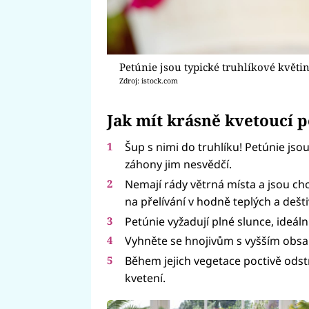
Petúnie jsou typické truhlíkové květi
Zdroj: istock.com
Jak mít krásně kvetoucí 
Šup s nimi do truhlíku! Petúnie jso
záhony jim nesvědčí.
Nemají rády větrná místa a jsou ch
na přelívání v hodně teplých a dešt
Petúnie vyžadují plné slunce, ideální
Vyhněte se hnojivům s vyšším obsah
Během jejich vegetace poctivě odst
kvetení.