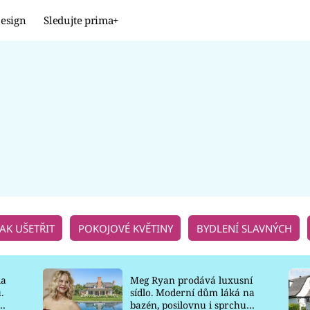
esign
Sledujte prima+
Design
TRENDY
JAK NA TO
PROMĚNY
NAŠE TIPY
JAK UŠETŘIT
POKOJOVÉ KVĚTINY
BYDLENÍ SLAVNÝCH
la
Meg Ryan prodává luxusní
.
sídlo. Moderní dům láká na
o
bazén, posilovnu i sprchu