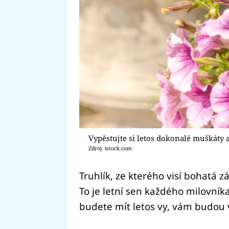
Vypěstujte si letos dokonalé muškáty a 
Zdroj: istock.com
Truhlík, ze kterého visí bohatá 
To je letní sen každého milovník
budete mít letos vy, vám budou v