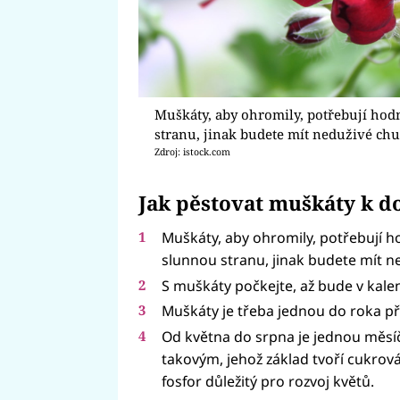
Muškáty, aby ohromily, potřebují hodn
stranu, jinak budete mít neduživé chu
Zdroj: istock.com
Jak pěstovat muškáty k d
Muškáty, aby ohromily, potřebují h
slunnou stranu, jinak budete mít n
S muškáty počkejte, až bude v kale
Muškáty je třeba jednou do roka př
Od května do srpna je jednou měsí
takovým, jehož základ tvoří cukrová
fosfor důležitý pro rozvoj květů.