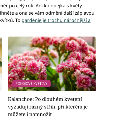
éměř po celý rok. Ani kolopejka s květy
třihněte a ona se vám odmění další záplavou
kvítků. To
gardénie je trochu náročnější a
POKOJOVÉ KVĚTINY
Kalanchoe: Po dlouhém kvetení
vyžadují rázný střih, při kterém je
můžete i namnožit