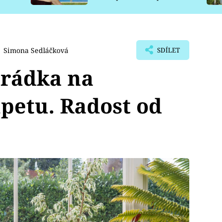
pro psy
Simona Sedláčková
SDÍLET
hrádka na
petu. Radost od