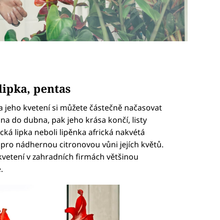
lipka, pentas
 a jeho kvetení si můžete částečně načasovat
na do dubna, pak jeho krása končí, listy
ká lipka neboli lipěnka africká nakvétá
te pro nádhernou citronovou vůni jejích květů.
kvetení v zahradních firmách většinou
.