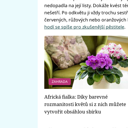
nedopadla na její listy. Dokáže kvést t
nešetří. Po odkvětu ji vždy trochu ses
červených, růžových nebo oranžových 
hodí se spíše pro zkušenější pěstitele
.
ZAHRADA
Africká fialka: Díky barevné
rozmanitosti květů si z nich můžete
vytvořit obsáhlou sbírku