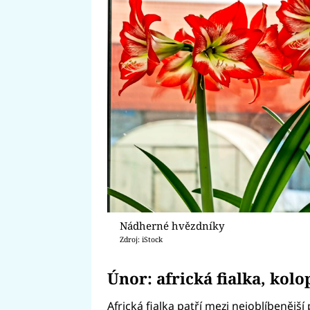
Nádherné hvězdníky
Zdroj: iStock
Únor: africká fialka, kol
Africká fialka patří mezi nejoblíbenější