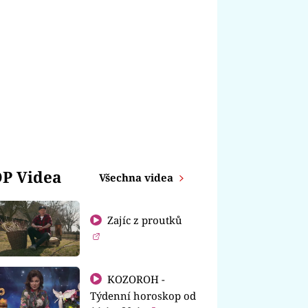
P Videa
Všechna videa
Zajíc z proutků
KOZOROH -
Týdenní horoskop od