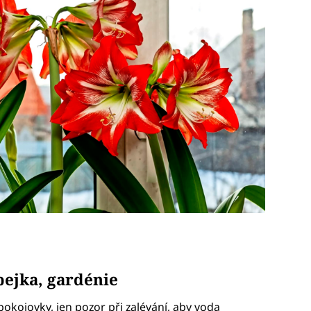
opejka, gardénie
 pokojovky, jen pozor při zalévání, aby voda