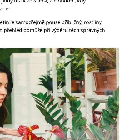
, jindy maličko slabší, ale období, kdy
ane.
ětin je samozřejmě pouze přibližný, rostliny
vám přehled pomůže při výběru těch správných