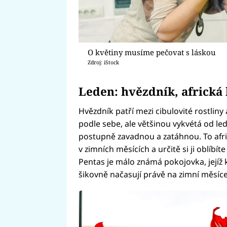
O květiny musíme pečovat s láskou
Zdroj: iStock
Leden: hvězdník, africká 
Hvězdník patří mezi cibulovité rostliny
podle sebe, ale většinou vykvétá od led
postupně zavadnou a zatáhnou. To afric
v zimních měsících a určitě si ji oblíbí
Pentas je málo známá pokojovka, jejíž 
šikovně načasují právě na zimní měsíce