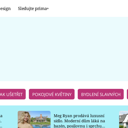
esign
Sledujte prima+
Design
TRENDY
JAK NA TO
PROMĚNY
NAŠE TIPY
JAK UŠETŘIT
POKOJOVÉ KVĚTINY
BYDLENÍ SLAVNÝCH
la
Meg Ryan prodává luxusní
.
sídlo. Moderní dům láká na
o
bazén, posilovnu i sprchu