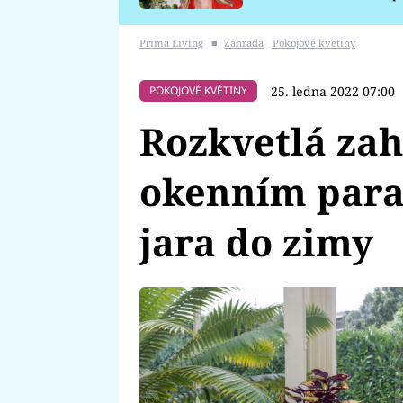
požáru
Prima Living
■
Zahrada
Pokojové květiny
25. ledna 2022 07:00
POKOJOVÉ KVĚTINY
Rozkvetlá za
okenním para
jara do zimy