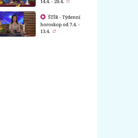
14.4. - 20.4.
ŠTÍR - Týdenní
horoskop od 7.4. -
13.4.