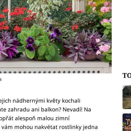
TO
a
jejich nádhernými květy kochali
áte zahradu ani balkon? Nevadí! Na
dopřát alespoň malou zimní
a vám mohou nakvétat rostlinky jedna