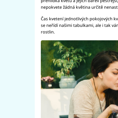
přehlídka květů a jejich barev pestřejší
nepokvete žádná květina určitě nenast
Čas kvetení jednotlivých pokojových kv
se neřídí našimi tabulkami, ale i tak 
rostlin.