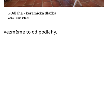
Sledujte prima+
POdlaha - keramická dlažba
Přihlášení
Zdroj: Thinkstock
Vezměme to od podlahy.
Sledujte nás