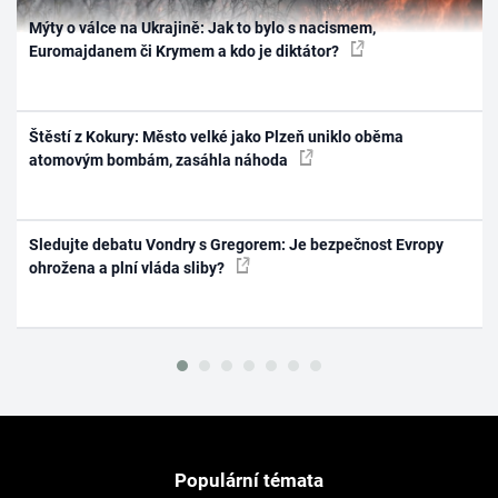
Mýty o válce na Ukrajině: Jak to bylo s nacismem,
Euromajdanem či Krymem a kdo je diktátor?
Štěstí z Kokury: Město velké jako Plzeň uniklo oběma
atomovým bombám, zasáhla náhoda
Sledujte debatu Vondry s Gregorem: Je bezpečnost Evropy
ohrožena a plní vláda sliby?
Populární témata