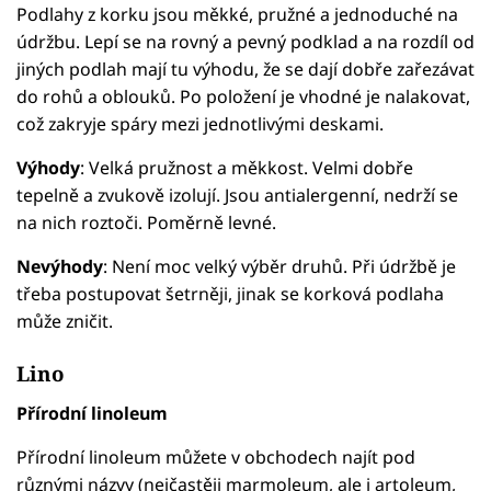
Podlahy z korku jsou měkké, pružné a jednoduché na
údržbu. Lepí se na rovný a pevný podklad a na rozdíl od
jiných podlah mají tu výhodu, že se dají dobře zařezávat
do rohů a oblouků. Po položení je vhodné je nalakovat,
což zakryje spáry mezi jednotlivými deskami.
Výhody
: Velká pružnost a měkkost. Velmi dobře
tepelně a zvukově izolují. Jsou antialergenní, nedrží se
na nich roztoči. Poměrně levné.
Nevýhody
: Není moc velký výběr druhů. Při údržbě je
třeba postupovat šetrněji, jinak se korková podlaha
může zničit.
Lino
Přírodní linoleum
Přírodní linoleum můžete v obchodech najít pod
různými názvy (nejčastěji marmoleum, ale i artoleum,