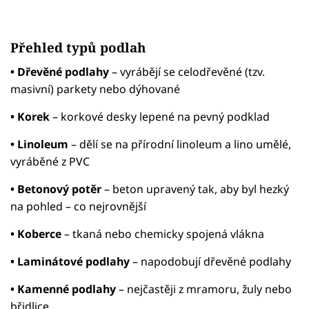
Přehled typů podlah
• Dřevěné podlahy
– vyrábějí se celodřevěné (tzv.
masivní) parkety nebo dýhované
• Korek
– korkové desky lepené na pevný podklad
• Linoleum
– dělí se na přírodní linoleum a lino umělé,
vyráběné z PVC
• Betonový potěr
– beton upravený tak, aby byl hezký
na pohled – co nejrovnější
• Koberce
– tkaná nebo chemicky spojená vlákna
• Laminátové podlahy
– napodobují dřevěné podlahy
• Kamenné podlahy
– nejčastěji z mramoru, žuly nebo
břidlice