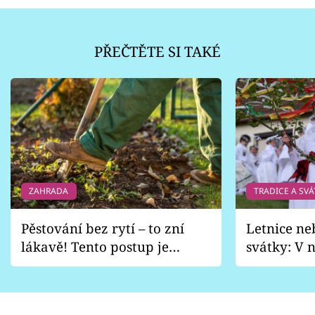
PŘEČTĚTE SI TAKÉ
ZAHRADA
TRADICE A SVÁ
Pěstování bez rytí – to zní
Letnice ne
lákavě! Tento postup je
svátky: V n
vhodný jen pro některé
pondělí z
zahrady