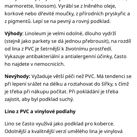
marmorette, linosom). Vyrábí se z lněného oleje,
korkové nebo dřevité moučky, z přírodních pryskyřic a
z pigmentů. Lepí se na pevný a rovný podklad.
Výhody
: Linoleum je velmi odolné, dlouho vydrží
(stejně jako parkety se dá jednou přebrousit), na rozdíl
od lina z PVC je šetrnější k životnímu prostředí.
Vykazuje antibakteriální a antialergenní účinky, často
ho najdete v nemocnicích.
Nevýhody:
Vyžaduje větší péči než PVC. Má tendenci se
při lepení srážet na délku a roztahovat do šířky, s čímž
je třeba při nákupu počítat. Při pokládání je třeba
zajistit, aby byl podklad suchý.
Lino z PVC a vinylové podlahy
Lino se často využívá jako podklad pro koberce.
Odolnější a kvalitnější verzí umělého lina je vinylová