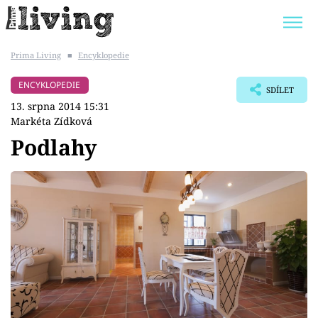
Prima Living
■
Encyklopedie
Trendy:
JAK UŠETŘIT
POKOJOVÉ KVĚTINY
ENCYKLOPEDIE
SDÍLET
BYDLENÍ SLAVNÝCH
ZAHRADA
13. srpna 2014 15:31
Markéta Zídková
Podlahy
Témata
Bydlení
Zahrada
Design