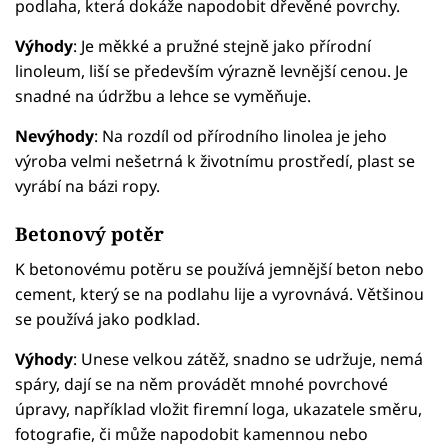
podlaha, která dokáže napodobit dřevěné povrchy.
Výhody
: Je měkké a pružné stejně jako přírodní
linoleum, liší se především výrazně levnější cenou. Je
snadné na údržbu a lehce se vyměňuje.
Nevýhody
: Na rozdíl od přírodního linolea je jeho
výroba velmi nešetrná k životnímu prostředí, plast se
vyrábí na bázi ropy.
Betonový potěr
K betonovému potěru se používá jemnější beton nebo
cement, který se na podlahu lije a vyrovnává. Většinou
se používá jako podklad.
Výhody
: Unese velkou zátěž, snadno se udržuje, nemá
spáry, dají se na něm provádět mnohé povrchové
úpravy, například vložit firemní loga, ukazatele směru,
fotografie, či může napodobit kamennou nebo