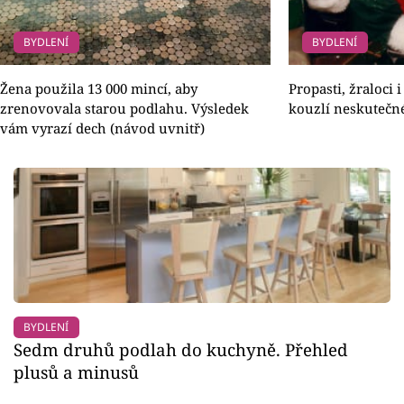
BYDLENÍ
BYDLENÍ
Žena použila 13 000 mincí, aby
Propasti, žraloci 
zrenovovala starou podlahu. Výsledek
kouzlí neskutečn
vám vyrazí dech (návod uvnitř)
BYDLENÍ
Sedm druhů podlah do kuchyně. Přehled
plusů a minusů