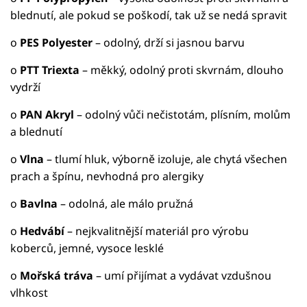
blednutí, ale pokud se poškodí, tak už se nedá spravit
o
PES Polyester
– odolný, drží si jasnou barvu
o
PTT Triexta
– měkký, odolný proti skvrnám, dlouho
vydrží
o
PAN Akryl
– odolný vůči nečistotám, plísním, molům
a blednutí
o
Vlna
– tlumí hluk, výborně izoluje, ale chytá všechen
prach a špínu, nevhodná pro alergiky
o
Bavlna
– odolná, ale málo pružná
o
Hedvábí
– nejkvalitnější materiál pro výrobu
koberců, jemné, vysoce lesklé
o
Mořská tráva
– umí přijímat a vydávat vzdušnou
vlhkost