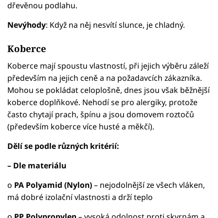
dřevěnou podlahu.
Nevýhody
: Když na něj nesvítí slunce, je chladný.
Koberce
Koberce mají spoustu vlastností, při jejich výběru záleží
především na jejich ceně a na požadavcích zákazníka.
Mohou se pokládat celoplošně, dnes jsou však běžnější
koberce doplňkové. Nehodí se pro alergiky, protože
často chytají prach, špínu a jsou domovem roztočů
(především koberce více husté a měkčí).
Dělí se podle různých kritérií:
– Dle materiálu
o
PA Polyamid (Nylon)
– nejodolnější ze všech vláken,
má dobré izolační vlastnosti a drží teplo
o
PP Polypropylen
– vysoká odolnost proti skvrnám a