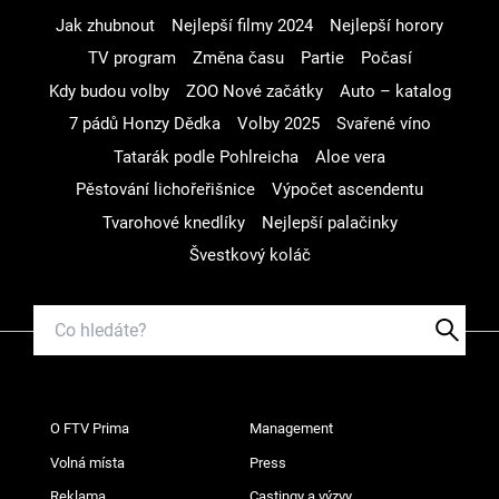
Jak zhubnout
Nejlepší filmy 2024
Nejlepší horory
TV program
Změna času
Partie
Počasí
Kdy budou volby
ZOO Nové začátky
Auto – katalog
7 pádů Honzy Dědka
Volby 2025
Svařené víno
Tatarák podle Pohlreicha
Aloe vera
Pěstování lichořeřišnice
Výpočet ascendentu
Tvarohové knedlíky
Nejlepší palačinky
Švestkový koláč
O FTV Prima
Management
Volná místa
Press
Reklama
Castingy a výzvy