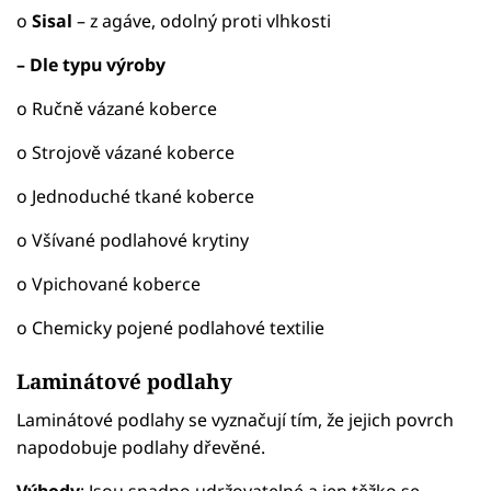
o
Sisal
– z agáve, odolný proti vlhkosti
– Dle typu výroby
o Ručně vázané koberce
o Strojově vázané koberce
o Jednoduché tkané koberce
o Všívané podlahové krytiny
o Vpichované koberce
o Chemicky pojené podlahové textilie
Laminátové podlahy
Laminátové podlahy se vyznačují tím, že jejich povrch
napodobuje podlahy dřevěné.
Výhody
: Jsou snadno udržovatelné a jen těžko se