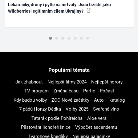
Lékárničky, drony i pytle na mrtvoly: Jsou tržiště jako
Wildberries legitimním cílem Ukrajiny?
Populární témata
Jak zhubnout
Nejlepší filmy 2024
Nejlepší horory
TV program
Změna času
Partie
Počasí
Kdy budou volby
ZOO Nové začátky
Auto – katalog
7 pádů Honzy Dědka
Volby 2025
Svařené víno
Tatarák podle Pohlreicha
Aloe vera
Pěstování lichořeřišnice
Výpočet ascendentu
Tvarohové knedlíky
Nejlepší palačinky