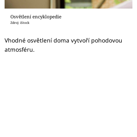
Sledujte prima+
Osvětlení encyklopedie
Přihlášení
Zdroj: iStock
Vhodné osvětlení doma vytvoří pohodovou
Sledujte nás
atmosféru.