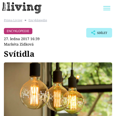
Prima Living
■
Encyklopedie
Trendy:
JAK UŠETŘIT
POKOJOVÉ KVĚTINY
ENCYKLOPEDIE
SDÍLET
BYDLENÍ SLAVNÝCH
ZAHRADA
27. ledna 2017 16:39
Markéta Zídková
Svítidla
Témata
Bydlení
Zahrada
Design