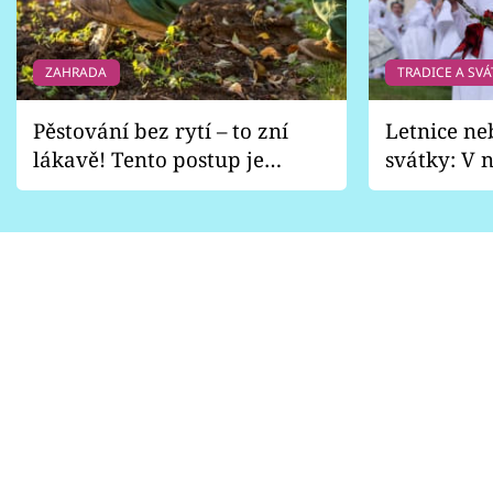
ZAHRADA
TRADICE A SVÁ
Pěstování bez rytí – to zní
Letnice ne
lákavě! Tento postup je
svátky: V n
vhodný jen pro některé
pondělí z
zahrady