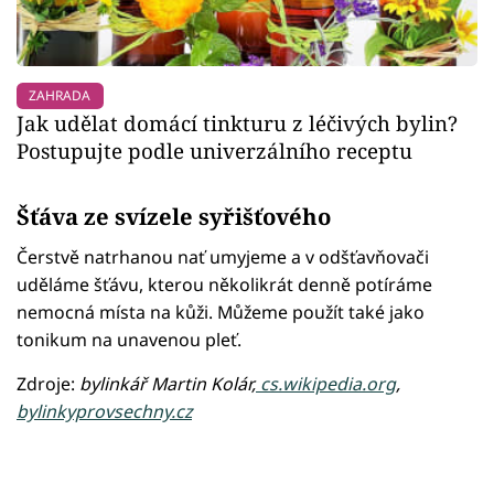
ZAHRADA
Jak udělat domácí tinkturu z léčivých bylin?
Postupujte podle univerzálního receptu
Šťáva ze svízele syřišťového
Čerstvě natrhanou nať umyjeme a v odšťavňovači
uděláme šťávu, kterou několikrát denně potíráme
nemocná místa na kůži. Můžeme použít také jako
tonikum na unavenou pleť.
Zdroje:
bylinkář Martin Kolár,
cs.wikipedia.org
,
bylinkyprovsechny.cz