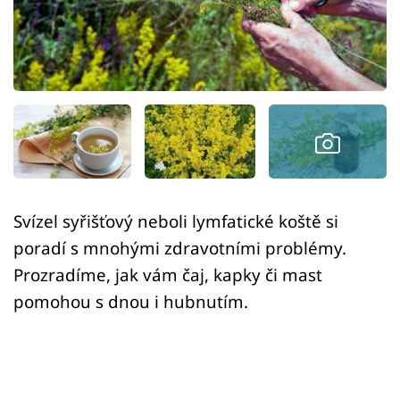
Sledujte prima+
Přihlášení
Sledujte nás
Svízel syřišťový neboli lymfatické koště si
poradí s mnohými zdravotními problémy.
Prozradíme, jak vám čaj, kapky či mast
pomohou s dnou i hubnutím.