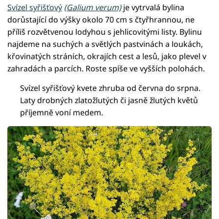
Svízel syřišťový
(Galium verum)
je vytrvalá bylina
dorůstající do výšky okolo 70 cm s čtyřhrannou, ne
příliš rozvětvenou lodyhou s jehlicovitými listy. Bylinu
najdeme na suchých a světlých pastvinách a loukách,
křovinatých stráních, okrajích cest a lesů, jako plevel v
zahradách a parcích. Roste spíše ve vyšších polohách.
Svízel syřišťový kvete zhruba od června do srpna.
Laty drobných zlatožlutých či jasně žlutých květů
příjemně voní medem.