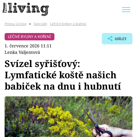
Prima Living
■
Speciály
Léčivé byliny a koření
Trendy:
JAK UŠETŘIT
POKOJOVÉ KVĚTINY
LÉČIVÉ BYLINY A KOŘENÍ
SDÍLET
BYDLENÍ SLAVNÝCH
ZAHRADA
1. července 2026 11:11
Lenka Valjentová
Svízel syřišťový:
Lymfatické koště našich
Témata
babiček na dnu i hubnutí
Bydlení
Zahrada
Design