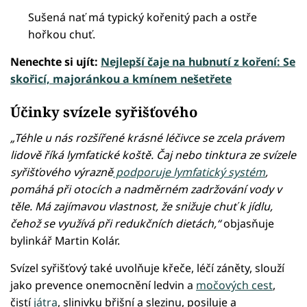
Sušená nať má typický kořenitý pach a ostře
hořkou chuť.
Nenechte si ujít:
Nejlepší čaje na hubnutí z koření: Se
skořicí, majoránkou a kmínem nešetřete
Účinky svízele syřišťového
„Téhle u nás rozšířené krásné léčivce se zcela právem
lidově říká lymfatické koště. Čaj nebo tinktura ze svízele
syřišťového výrazně
podporuje lymfatický systém
,
pomáhá při otocích a nadměrném zadržování vody v
těle. Má zajímavou vlastnost, že snižuje chuť k jídlu,
čehož se využívá při redukčních dietách,“
objasňuje
bylinkář Martin Kolár.
Svízel syřišťový také uvolňuje křeče, léčí záněty, slouží
jako prevence onemocnění ledvin a
močových cest
,
čistí
játra
, slinivku břišní a slezinu, posiluje a