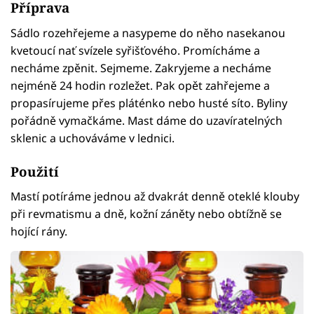
Příprava
Sádlo rozehřejeme a nasypeme do něho nasekanou
kvetoucí nať svízele syřišťového. Promícháme a
necháme zpěnit. Sejmeme. Zakryjeme a necháme
nejméně 24 hodin rozležet. Pak opět zahřejeme a
propasírujeme přes pláténko nebo husté síto. Byliny
pořádně vymačkáme. Mast dáme do uzavíratelných
sklenic a uchováváme v lednici.
Použití
Mastí potíráme jednou až dvakrát denně oteklé klouby
při revmatismu a dně, kožní záněty nebo obtížně se
hojící rány.