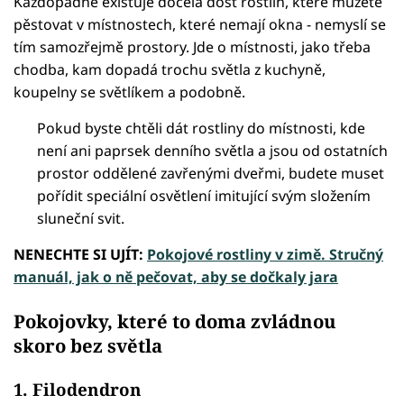
Každopádně existuje docela dost rostlin, které můžete
pěstovat v místnostech, které nemají okna - nemyslí se
tím samozřejmě prostory. Jde o místnosti, jako třeba
chodba, kam dopadá trochu světla z kuchyně,
koupelny se světlíkem a podobně.
Pokud byste chtěli dát rostliny do místnosti, kde
není ani paprsek denního světla a jsou od ostatních
prostor oddělené zavřenými dveřmi, budete muset
pořídit speciální osvětlení imitující svým složením
sluneční svit.
NENECHTE SI UJÍT:
Pokojové rostliny v zimě. Stručný
manuál, jak o ně pečovat, aby se dočkaly jara
Pokojovky, které to doma zvládnou
skoro bez světla
1. Filodendron