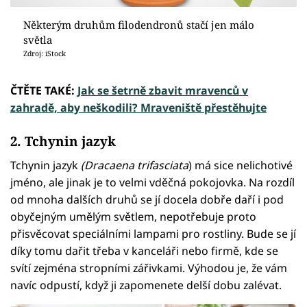
Některým druhům filodendronů stačí jen málo
světla
Zdroj: iStock
ČTĚTE TAKÉ:
Jak se šetrně zbavit mravenců v
zahradě, aby neškodili? Mraveniště přestěhujte
2. Tchynin jazyk
Tchynin jazyk
(Dracaena trifasciata
) má sice nelichotivé
jméno, ale jinak je to velmi vděčná pokojovka. Na rozdíl
od mnoha dalších druhů se jí docela dobře daří i pod
obyčejným umělým světlem, nepotřebuje proto
přisvěcovat speciálními lampami pro rostliny. Bude se jí
díky tomu dařit třeba v kanceláři nebo firmě, kde se
svítí zejména stropními zářivkami. Výhodou je, že vám
navíc odpustí, když ji zapomenete delší dobu zalévat.