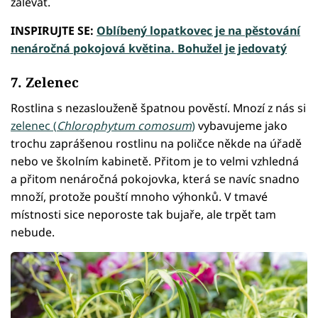
zalévat.
INSPIRUJTE SE:
Oblíbený lopatkovec je na pěstování
nenáročná pokojová květina. Bohužel je jedovatý
7. Zelenec
Rostlina s nezaslouženě špatnou pověstí. Mnozí z nás si
zelenec (
Chlorophytum comosum
)
vybavujeme jako
trochu zaprášenou rostlinu na poličce někde na úřadě
nebo ve školním kabinetě. Přitom je to velmi vzhledná
a přitom nenáročná pokojovka, která se navíc snadno
množí, protože pouští mnoho výhonků. V tmavé
místnosti sice neporoste tak bujaře, ale trpět tam
nebude.