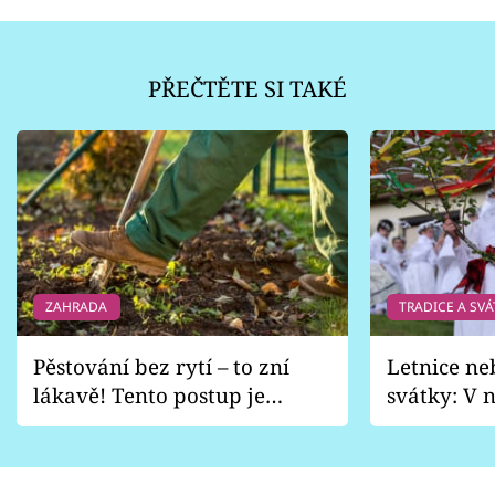
PŘEČTĚTE SI TAKÉ
ZAHRADA
TRADICE A SVÁ
Pěstování bez rytí – to zní
Letnice ne
lákavě! Tento postup je
svátky: V n
vhodný jen pro některé
pondělí z
zahrady