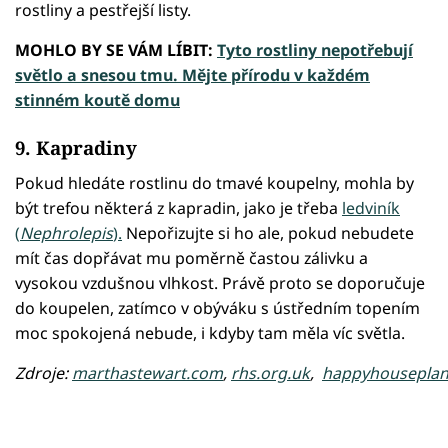
rostliny a pestřejší listy.
MOHLO BY SE VÁM LÍBIT:
Tyto rostliny nepotřebují
světlo a snesou tmu. Mějte přírodu v každém
stinném koutě domu
9. Kapradiny
Pokud hledáte rostlinu do tmavé koupelny, mohla by
být trefou některá z kapradin, jako je třeba
ledviník
(
Nephrolepis
).
Nepořizujte si ho ale, pokud nebudete
mít čas dopřávat mu poměrně častou zálivku a
vysokou vzdušnou vlhkost. Právě proto se doporučuje
do koupelen, zatímco v obýváku s ústředním topením
moc spokojená nebude, i kdyby tam měla víc světla.
Zdroje:
marthastewart.com
,
rhs.org.uk
,
happyhouseplan