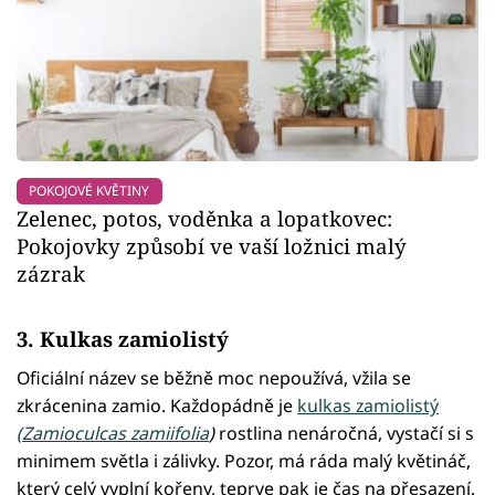
POKOJOVÉ KVĚTINY
Zelenec, potos, voděnka a lopatkovec:
Pokojovky způsobí ve vaší ložnici malý
zázrak
3. Kulkas zamiolistý
Oficiální název se běžně moc nepoužívá, vžila se
zkrácenina zamio. Každopádně je
kulkas zamiolistý
(Zamioculcas zamiifolia
)
rostlina nenáročná, vystačí si s
minimem světla i zálivky. Pozor, má ráda malý květináč,
který celý vyplní kořeny, teprve pak je čas na přesazení.