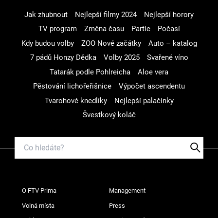
Jak zhubnout
Nejlepší filmy 2024
Nejlepší horory
TV program
Změna času
Partie
Počasí
Kdy budou volby
ZOO Nové začátky
Auto – katalog
7 pádů Honzy Dědka
Volby 2025
Svařené víno
Tatarák podle Pohlreicha
Aloe vera
Pěstování lichořeřišnice
Výpočet ascendentu
Tvarohové knedlíky
Nejlepší palačinky
Švestkový koláč
O FTV Prima
Management
Volná místa
Press