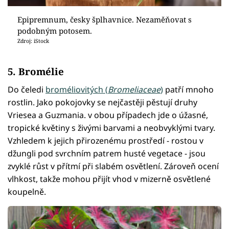
Epipremnum, česky šplhavnice. Nezaměňovat s
podobným potosem.
Zdroj: iStock
5. Bromélie
Do čeledi
broméliovitých (
Bromeliaceae
)
patří mnoho
rostlin. Jako pokojovky se nejčastěji pěstují druhy
Vriesea a Guzmania. v obou případech jde o úžasné,
tropické květiny s živými barvami a neobvyklými tvary.
Vzhledem k jejich přirozenému prostředí - rostou v
džungli pod svrchním patrem husté vegetace - jsou
zvyklé růst v přítmí při slabém osvětlení. Zároveň ocení
vlhkost, takže mohou přijít vhod v mizerně osvětlené
koupelně.