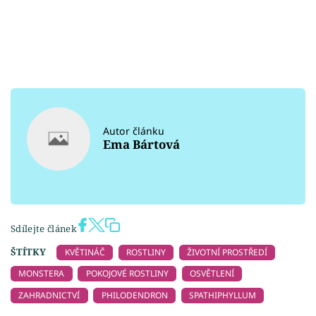
Autor článku
Ema Bártová
Sdílejte článek
ŠTÍTKY
KVĚTINÁČ
ROSTLINY
ŽIVOTNÍ PROSTŘEDÍ
MONSTERA
POKOJOVÉ ROSTLINY
OSVĚTLENÍ
ZAHRADNICTVÍ
PHILODENDRON
SPATHIPHYLLUM