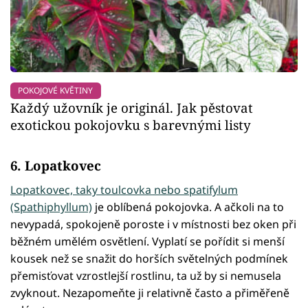
POKOJOVÉ KVĚTINY
Každý užovník je originál. Jak pěstovat
exotickou pokojovku s barevnými listy
6. Lopatkovec
Lopatkovec, taky toulcovka nebo spatifylum
(Spathiphyllum)
je oblíbená pokojovka. A ačkoli na to
nevypadá, spokojeně poroste i v místnosti bez oken při
běžném umělém osvětlení. Vyplatí se pořídit si menší
kousek než se snažit do horších světelných podmínek
přemisťovat vzrostlejší rostlinu, ta už by si nemusela
zvyknout. Nezapomeňte ji relativně často a přiměřeně