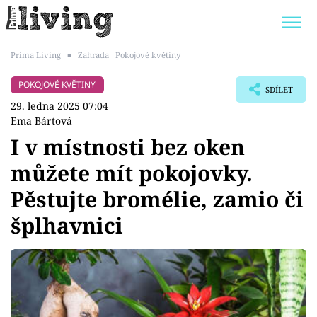
Prima Living
■
Zahrada
Pokojové květiny
Trendy:
JAK UŠETŘIT
POKOJOVÉ KVĚTINY
POKOJOVÉ KVĚTINY
SDÍLET
BYDLENÍ SLAVNÝCH
ZAHRADA
29. ledna 2025 07:04
Ema Bártová
I v místnosti bez oken
můžete mít pokojovky.
Témata
Pěstujte bromélie, zamio či
Bydlení
šplhavnici
Zahrada
Design