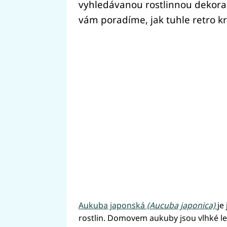
vyhledávanou rostlinnou dekorací
vám poradíme, jak tuhle retro k
Aukuba japonská
(Aucuba japonica)
je
rostlin. Domovem aukuby jsou vlhké lesn