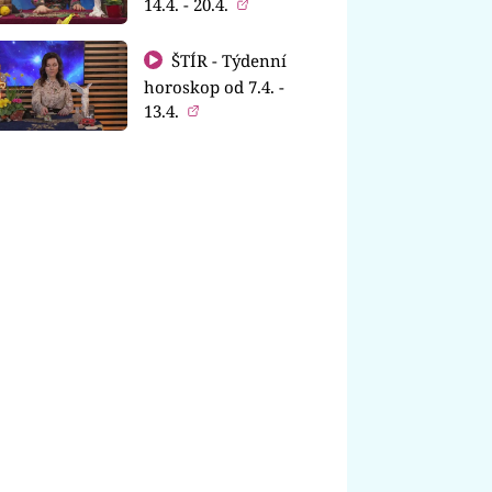
14.4. - 20.4.
ŠTÍR - Týdenní
horoskop od 7.4. -
13.4.