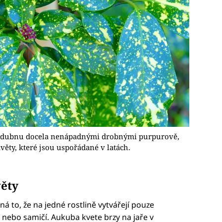
 a dubnu docela nenápadnými drobnými purpurově,
ěty, které jsou uspořádané v latách.
ěty
 to, že na jedné rostlině vytvářejí pouze
 nebo samičí. Aukuba kvete brzy na jaře v