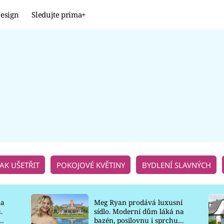
esign
Sledujte prima+
Design
TRENDY
JAK NA TO
PROMĚNY
NAŠE TIPY
JAK UŠETŘIT
POKOJOVÉ KVĚTINY
BYDLENÍ SLAVNÝCH
la
Meg Ryan prodává luxusní
.
sídlo. Moderní dům láká na
o
bazén, posilovnu i sprchu