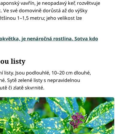
japonský vavřín, je neopadavý keř, rozvětvuje
k. Ve své domovině dorůstá až do výšky
šinou 1–1,5 metru; jeho velikost lze
okvětka, je nenáročná rostlina. Sotva kdo
ou listy
í listy. Jsou podlouhlé, 10–20 cm dlouhé,
né. Sytě zelené listy s nepravidelnou
ě či zlatě skvrnité.