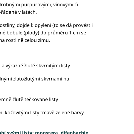
robnými purpurovými, vínovými či
řádané v latách.
stliny, dojde k opylení (to se dá provést i
ené bobule (plody) do průměru 1 cm se
na rostlině celou zimu.
a výrazně žlutě skvrnitými listy
dnými zlatožlutými skvrnami na
emně žlutě tečkované listy
i kožovitými listy tmavě zelené barvy,
bí svými listy: monstera, difenbachie,