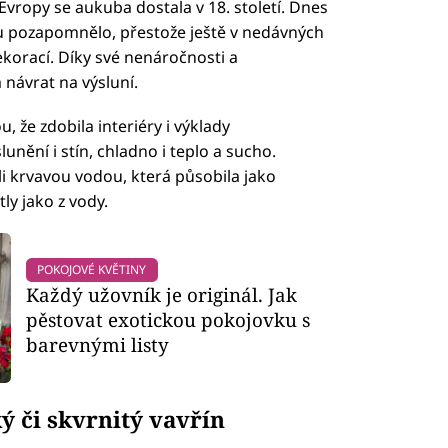
vropy se aukuba dostala v 18. století. Dnes
u pozapomnělo, přestože ještě v nedávných
korací. Díky své nenáročnosti a
a návrat na výsluní.
 že zdobila interiéry i výklady
lunění i stín, chladno i teplo a sucho.
ali krvavou vodou, která působila jako
tly jako z vody.
POKOJOVÉ KVĚTINY
Každý užovník je originál. Jak
pěstovat exotickou pokojovku s
barevnými listy
ý či skvrnitý vavřín