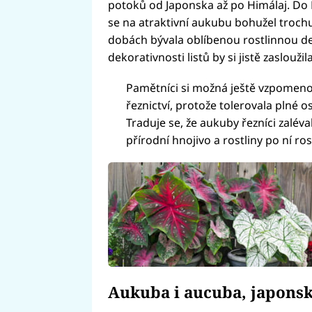
potoků od Japonska až po Himálaj. Do E
se na atraktivní aukubu bohužel troch
dobách bývala oblíbenou rostlinnou de
dekorativnosti listů by si jistě zasloužil
Pamětníci si možná ještě vzpomenou,
řeznictví, protože tolerovala plné os
Traduje se, že aukuby řezníci zalév
přírodní hnojivo a rostliny po ní ros
Aukuba i aucuba, japonsk