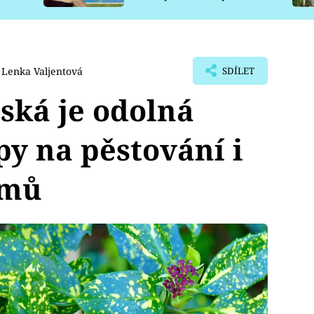
pro psy
Lenka Valjentová
SDÍLET
ská je odolná
py na pěstování i
émů