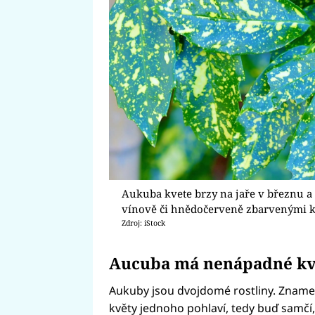
Aukuba kvete brzy na jaře v březnu
vínově či hnědočerveně zbarvenými kv
Zdroj: iStock
Aucuba má nenápadné kv
Aukuby jsou dvojdomé rostliny. Znamená
květy jednoho pohlaví, tedy buď samčí,