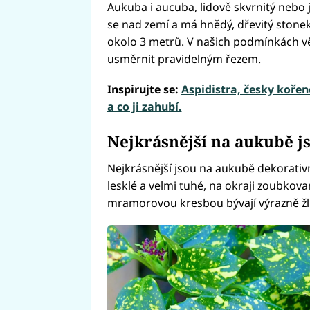
Aukuba i aucuba, lidově skvrnitý nebo 
se nad zemí a má hnědý, dřevitý stone
okolo 3 metrů. V našich podmínkách vět
usměrnit pravidelným řezem.
Inspirujte se:
Aspidistra, česky kořen
a co ji zahubí.
Nejkrásnější na aukubě js
Nejkrásnější jsou na aukubě dekorativn
lesklé a velmi tuhé, na okraji zoubkova
mramorovou kresbou bývají výrazně žlut