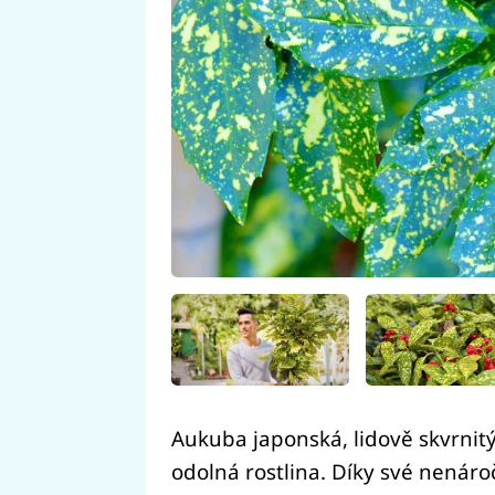
Aukuba japonská, lidově skvrnit
odolná rostlina. Díky své nenároč