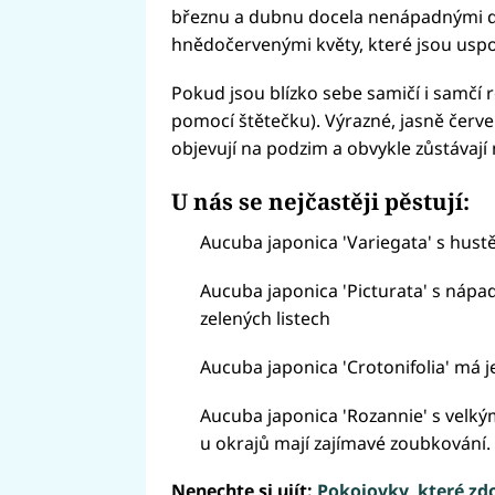
březnu a dubnu docela nenápadnými d
hnědočervenými květy, které jsou uspo
Pokud jsou blízko sebe samičí i samčí ro
pomocí štětečku). Výrazné, jasně červ
objevují na podzim a obvykle zůstávají 
U nás se nejčastěji pěstují:
Aucuba japonica 'Variegata' s hustě 
Aucuba japonica 'Picturata' s nápa
zelených listech
Aucuba japonica 'Crotonifolia' má j
Aucuba japonica 'Rozannie' s velkým
u okrajů mají zajímavé zoubkování.
Nenechte si ujít:
Pokojovky, které zdo