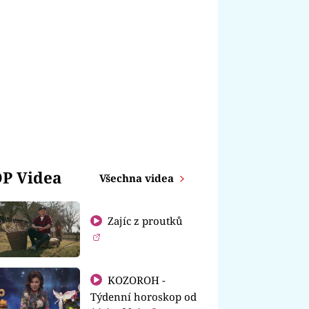
P Videa
Všechna videa
Zajíc z proutků
KOZOROH -
Týdenní horoskop od