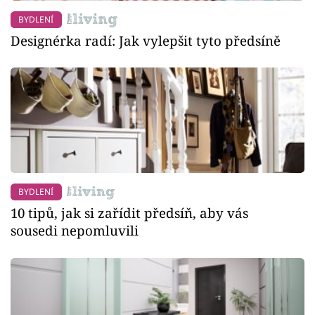
BYDLENÍ
Designérka radí: Jak vylepšit tyto předsíně
BYDLENÍ
10 tipů, jak si zařídit předsíň, aby vás
sousedi nepomluvili