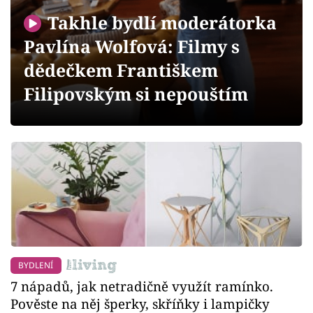
Sledujte prima+
Takhle bydlí moderátorka
Pavlína Wolfová: Filmy s
Přihlášení
dědečkem Františkem
Filipovským si nepouštím
Sledujte nás
BYDLENÍ
7 nápadů, jak netradičně využít ramínko.
Pověste na něj šperky, skříňky i lampičky