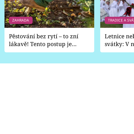
ZAHRADA
TRADICE A SVÁ
Pěstování bez rytí – to zní
Letnice ne
lákavě! Tento postup je
svátky: V n
vhodný jen pro některé
pondělí z
zahrady