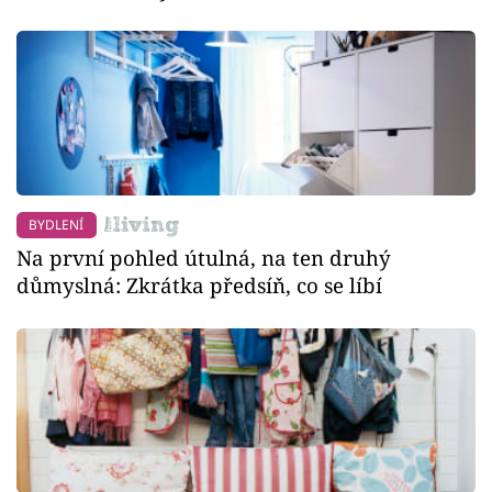
BYDLENÍ
Na první pohled útulná, na ten druhý
důmyslná: Zkrátka předsíň, co se líbí