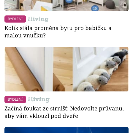
BYDLENÍ
Kolik stála proměna bytu pro babičku a
malou vnučku?
BYDLENÍ
Začíná foukat ze strnišť: Nedovolte průvanu,
aby vám vklouzl pod dveře