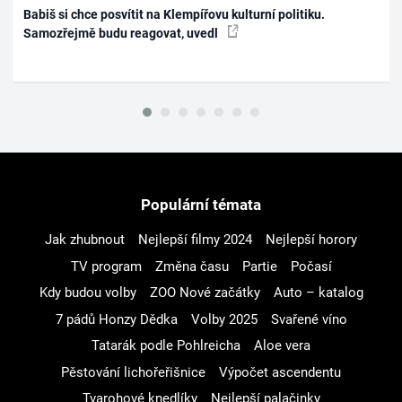
Babiš si chce posvítit na Klempířovu kulturní politiku.
Samozřejmě budu reagovat, uvedl
Populární témata
Jak zhubnout
Nejlepší filmy 2024
Nejlepší horory
TV program
Změna času
Partie
Počasí
Kdy budou volby
ZOO Nové začátky
Auto – katalog
7 pádů Honzy Dědka
Volby 2025
Svařené víno
Tatarák podle Pohlreicha
Aloe vera
Pěstování lichořeřišnice
Výpočet ascendentu
Tvarohové knedlíky
Nejlepší palačinky