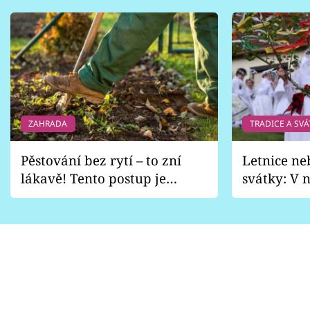
ZAHRADA
TRADICE A SVÁ
Pěstování bez rytí – to zní
Letnice ne
lákavě! Tento postup je
svátky: V n
vhodný jen pro některé
pondělí z
zahrady