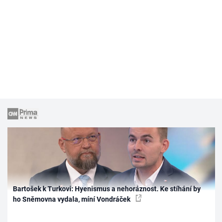
Bartošek k Turkovi: Hyenismus a nehoráznost. Ke stíhání by
ho Sněmovna vydala, míní Vondráček