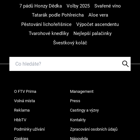
7 pádů Honzy Dědka
Volby 2025
Svařené víno
Tatarák podle Pohlreicha
Aloe vera
Pěstování lichořeřišnice
Výpočet ascendentu
Tvarohové knedlíky
Nejlepší palačinky
Švestkový koláč
O FTV Prima
Management
Volná místa
Press
Reklama
Castingy a výzvy
HbbTV
Kontakty
Podmínky užívání
Zpracování osobních údajů
Cookies
Nápověda