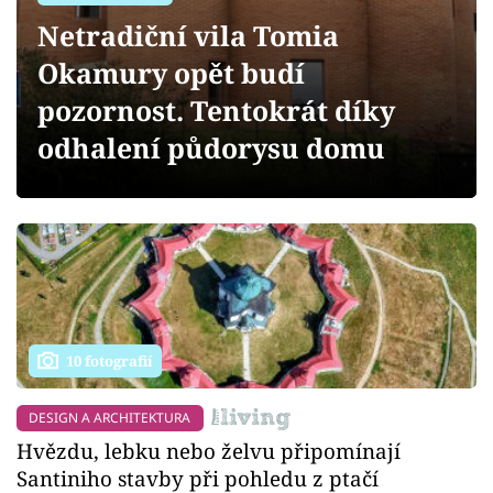
Sledujte prima+
Netradiční vila Tomia
Okamury opět budí
Přihlášení
pozornost. Tentokrát díky
odhalení půdorysu domu
Sledujte nás
10 fotografií
DESIGN A ARCHITEKTURA
Hvězdu, lebku nebo želvu připomínají
Santiniho stavby při pohledu z ptačí