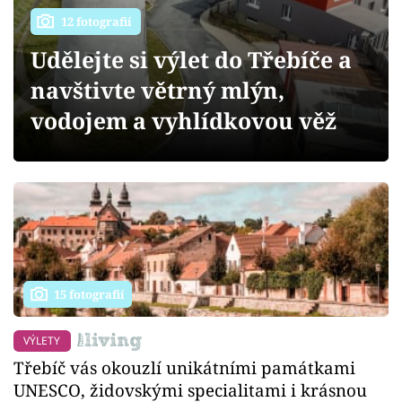
Sledujte prima+
12 fotografií
Udělejte si výlet do Třebíče a
Přihlášení
navštivte větrný mlýn,
vodojem a vyhlídkovou věž
Sledujte nás
15 fotografií
VÝLETY
Třebíč vás okouzlí unikátními památkami
UNESCO, židovskými specialitami i krásnou