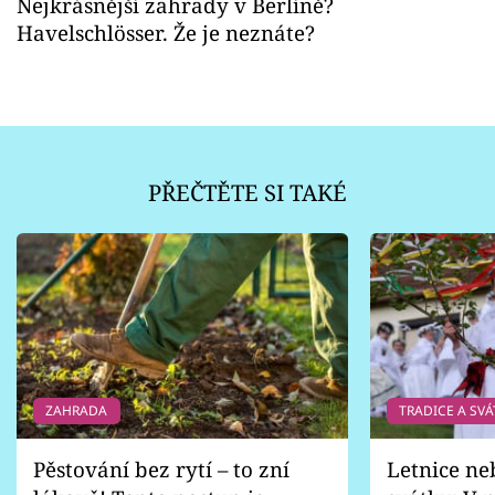
Nejkrásnější zahrady v Berlíně?
Havelschlösser. Že je neznáte?
PŘEČTĚTE SI TAKÉ
ZAHRADA
TRADICE A SVÁ
Pěstování bez rytí – to zní
Letnice ne