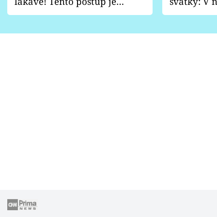
lákavě! Tento postup je
svátky: V n
vhodný jen pro některé
pondělí z
zahrady