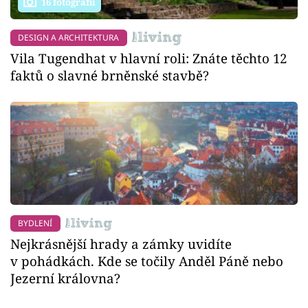
16 fotografií
DESIGN A ARCHITEKTURA
Vila Tugendhat v hlavní roli: Znáte těchto 12
faktů o slavné brněnské stavbě?
BYDLENÍ
Nejkrásnější hrady a zámky uvidíte
v pohádkách. Kde se točily Anděl Páně nebo
Jezerní královna?