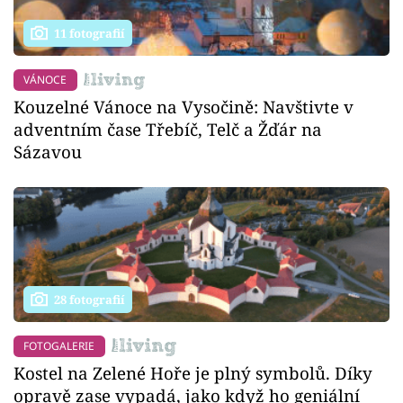
11 fotografií
VÁNOCE
Kouzelné Vánoce na Vysočině: Navštivte v
adventním čase Třebíč, Telč a Žďár na
Sázavou
28 fotografií
FOTOGALERIE
Kostel na Zelené Hoře je plný symbolů. Díky
opravě zase vypadá, jako když ho geniální