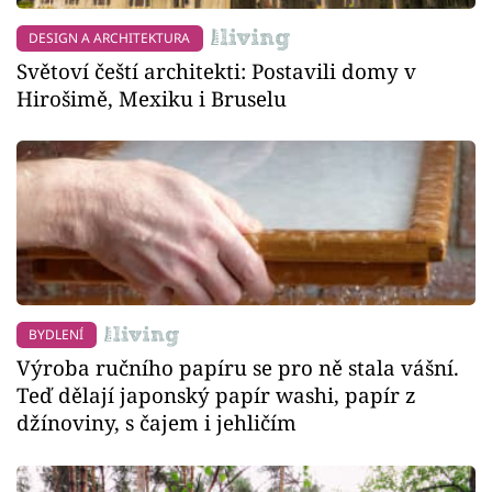
DESIGN A ARCHITEKTURA
Světoví čeští architekti: Postavili domy v
Hirošimě, Mexiku i Bruselu
BYDLENÍ
Výroba ručního papíru se pro ně stala vášní.
Teď dělají japonský papír washi, papír z
džínoviny, s čajem i jehličím