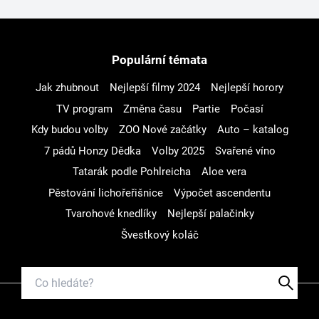
Populární témata
Jak zhubnout
Nejlepší filmy 2024
Nejlepší horory
TV program
Změna času
Partie
Počasí
Kdy budou volby
ZOO Nové začátky
Auto – katalog
7 pádů Honzy Dědka
Volby 2025
Svařené víno
Tatarák podle Pohlreicha
Aloe vera
Pěstování lichořeřišnice
Výpočet ascendentu
Tvarohové knedlíky
Nejlepší palačinky
Švestkový koláč