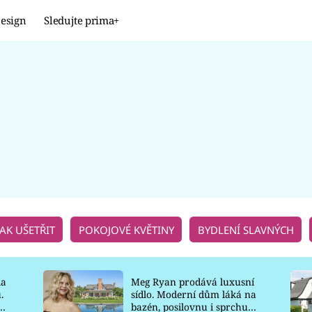
esign
Sledujte prima+
Design
TRENDY
JAK NA TO
PROMĚNY
NAŠE TIPY
JAK UŠETŘIT
POKOJOVÉ KVĚTINY
BYDLENÍ SLAVNÝCH
la
Meg Ryan prodává luxusní
.
sídlo. Moderní dům láká na
o
bazén, posilovnu i sprchu