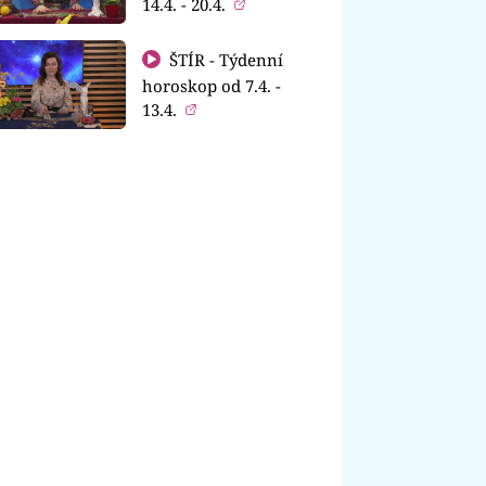
14.4. - 20.4.
ŠTÍR - Týdenní
horoskop od 7.4. -
13.4.