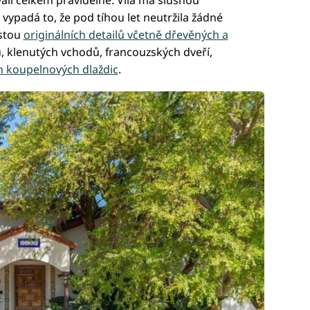
ali celkem pravidelně. Vila má slušnou
a vypadá to, že pod tíhou let neutržila žádné
ustou
originálních detailů včetně dřevěných a
, klenutých vchodů, francouzských dveří,
h koupelnových dlaždic
.