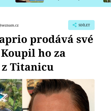
pro psy
@seznam.cz
SDÍLET
aprio prodává své
 Koupil ho za
 z Titanicu