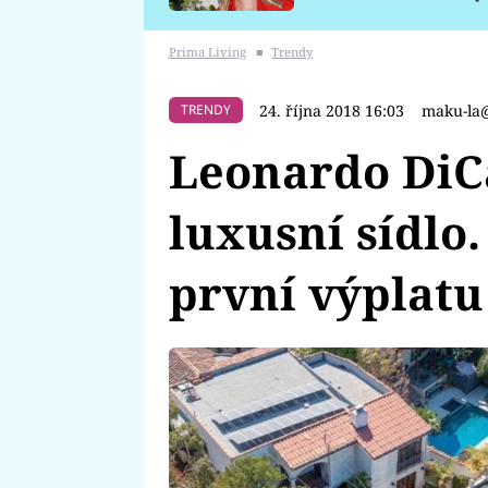
požáru
Prima Living
■
Trendy
24. října 2018 16:03
maku-la
TRENDY
Leonardo DiC
luxusní sídlo.
první výplatu