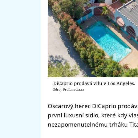
DiCaprio prodává vilu v Los Angeles.
Zdroj: Profimedia.cz
Oscarový herec DiCaprio prodává
první luxusní sídlo, které kdy vlas
nezapomenutelnému trháku Tita