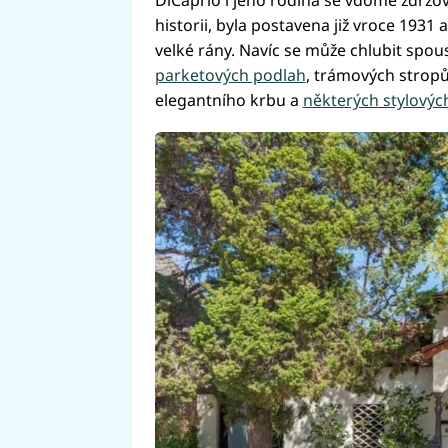
DiCaprio i jeho rodina se vdomě zdržov
historii, byla postavena již vroce 1931 
velké rány. Navíc se může chlubit spo
parketových podlah
, trámových stropů
elegantního krbu a
některých stylovýc