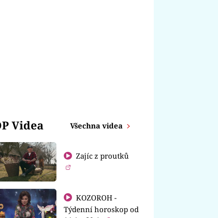
P Videa
Všechna videa
Zajíc z proutků
KOZOROH -
Týdenní horoskop od