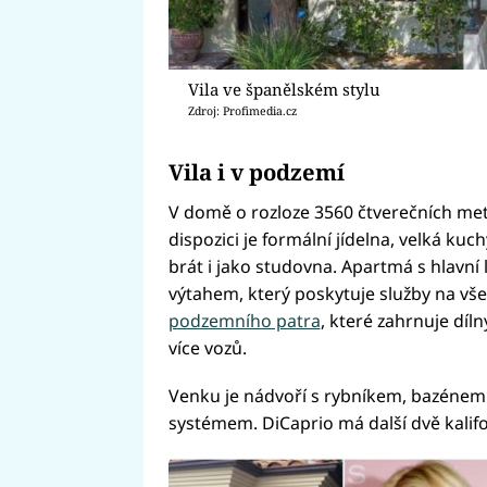
Vila ve španělském stylu
Zdroj: Profimedia.cz
Vila i v podzemí
V domě o rozloze 3560 čtverečních metrů
dispozici je formální jídelna, velká kuc
brát i jako studovna. Apartmá s hlavní 
výtahem, který poskytuje služby na vš
podzemního patra
, které zahrnuje díl
více vozů.
Venku je nádvoří s rybníkem, bazénem
systémem. DiCaprio má další dvě kalifo