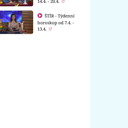
14.4. - 20.4.
ŠTÍR - Týdenní
horoskop od 7.4. -
13.4.