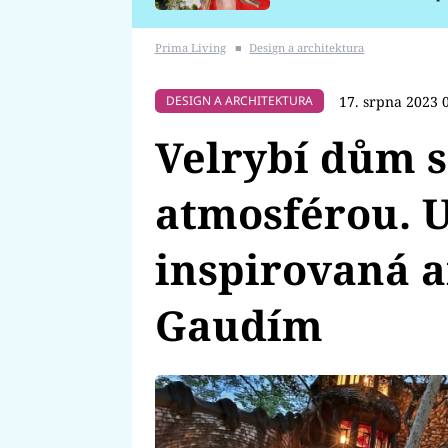
požáru
Prima Living
■
Design a architektura
17. srpna 2023 
DESIGN A ARCHITEKTURA
Velrybí dům 
atmosférou. U
inspirovaná 
Gaudím