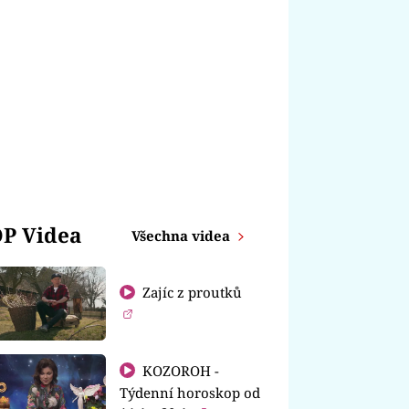
P Videa
Všechna videa
Zajíc z proutků
KOZOROH -
Týdenní horoskop od