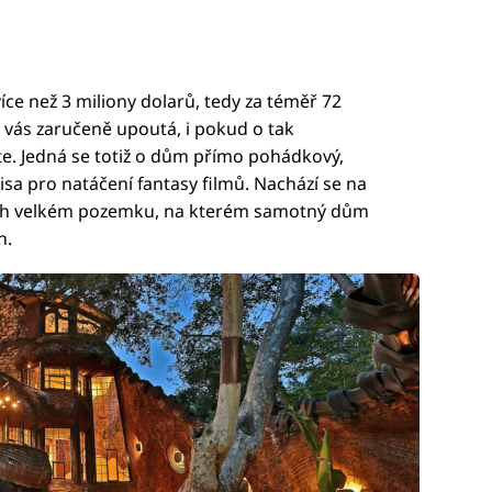
ce než 3 miliony dolarů, tedy za téměř 72
 vás zaručeně upoutá, i pokud o tak
e. Jedná se totiž o dům přímo pohádkový,
lisa pro natáčení fantasy filmů. Nachází se na
čních velkém pozemku, na kterém samotný dům
h.