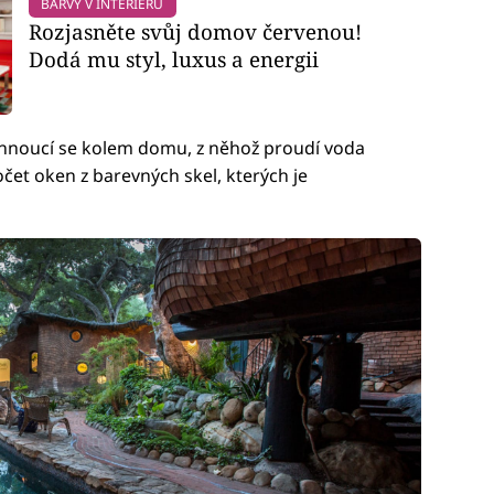
BARVY V INTERIÉRU
Rozjasněte svůj domov červenou!
Dodá mu styl, luxus a energii
táhnoucí se kolem domu, z něhož proudí voda
očet oken z barevných skel, kterých je