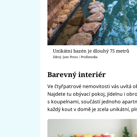
Unikátní bazén je dlouhý 75 metrů
Zdroj: Jam Press / Profimedia
Barevný interiér
Ve čtyřpatrové nemovitosti vás uvítá o
Najdete tu obývací pokoj, jídelnu i ob
s koupelnami, součástí jednoho apartm
každý kout v domě je zcela unikátní, pl