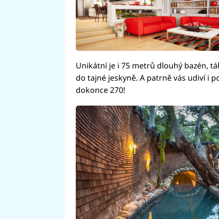
Unikátní je i 75 metrů dlouhý bazén, 
do tajné jeskyně. A patrně vás udiví i p
dokonce 270!