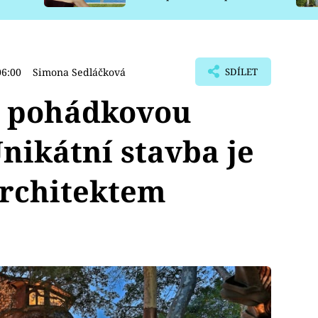
pro psy
06:00
Simona Sedláčková
SDÍLET
s pohádkovou
nikátní stavba je
architektem