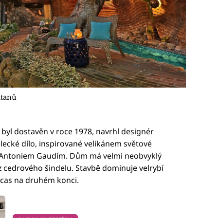
atanů
 byl dostavěn v roce 1978, navrhl designér
ecké dílo, inspirované velikánem světové
m Antoniem Gaudím. Dům má velmi neobvyklý
z cedrového šindelu. Stavbě dominuje velrybí
ocas na druhém konci.