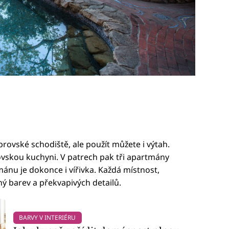
brovské schodiště, ale použít můžete i výtah.
rovskou kuchyni. V patrech pak tři apartmány
ánu je dokonce i vířivka. Každá místnost,
ný barev a překvapivých detailů.
BARVY V INTERIÉRU