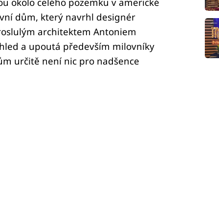
nou okolo celého pozemku v americké
ivní dům, který navrhl designér
proslulým architektem Antoniem
ohled a upoutá především milovníky
dům určitě není nic pro nadšence