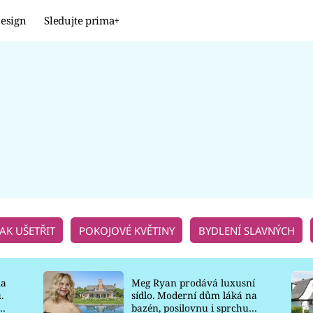
esign
Sledujte prima+
Design
TRENDY
JAK NA TO
PROMĚNY
NAŠE TIPY
JAK UŠETŘIT
POKOJOVÉ KVĚTINY
BYDLENÍ SLAVNÝCH
la
Meg Ryan prodává luxusní
.
sídlo. Moderní dům láká na
o
bazén, posilovnu i sprchu