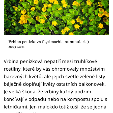
Sledujte prima+
Přihlášení
Sledujte nás
Vrbina penízková (Lysimachia nummularia)
Zdroj: iStock
Vrbina penízková nepatří mezi truhlíkové
rostliny, které by vás ohromovaly množstvím
barevných květů, ale jejich světle zelené listy
báječně doplňují květy ostatních balkonovek.
Je velká škoda, že vrbiny každý podzim
končívají v odpadu nebo na kompostu spolu s
letničkami. Jen málokdo totiž tuší, že se jedná