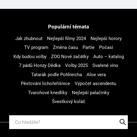
Populární témata
Jak zhubnout
Nejlepší filmy 2024
Nejlepší horory
TV program
Změna času
Partie
Počasí
Kdy budou volby
ZOO Nové začátky
Auto – katalog
7 pádů Honzy Dědka
Volby 2025
Svařené víno
Tatarák podle Pohlreicha
Aloe vera
Pěstování lichořeřišnice
Výpočet ascendentu
Tvarohové knedlíky
Nejlepší palačinky
Švestkový koláč