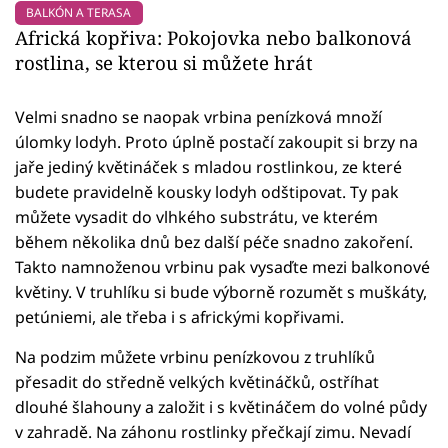
BALKÓN A TERASA
Africká kopřiva: Pokojovka nebo balkonová
rostlina, se kterou si můžete hrát
Velmi snadno se naopak vrbina penízková množí
úlomky lodyh. Proto úplně postačí zakoupit si brzy na
jaře jediný květináček s mladou rostlinkou, ze které
budete pravidelně kousky lodyh odštipovat. Ty pak
můžete vysadit do vlhkého substrátu, ve kterém
během několika dnů bez další péče snadno zakoření.
Takto namnoženou vrbinu pak vysaďte mezi balkonové
květiny. V truhlíku si bude výborně rozumět s muškáty,
petúniemi, ale třeba i s africkými kopřivami.
Na podzim můžete vrbinu penízkovou z truhlíků
přesadit do středně velkých květináčků, ostříhat
dlouhé šlahouny a založit i s květináčem do volné půdy
v zahradě. Na záhonu rostlinky přečkají zimu. Nevadí