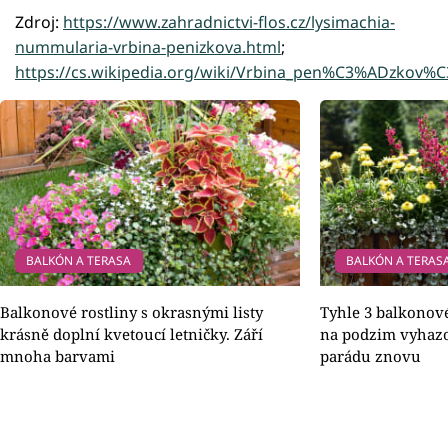
Zdroj:
https://www.zahradnictvi-flos.cz/lysimachia-
nummularia-vrbina-penizkova.html
;
https://cs.wikipedia.org/wiki/Vrbina_pen%C3%ADzkov%
BALKÓN A TERASA
BALKÓN A TERAS
Balkonové rostliny s okrasnými listy
Tyhle 3 balkonové
krásně doplní kvetoucí letničky. Září
na podzim vyhazov
mnoha barvami
parádu znovu