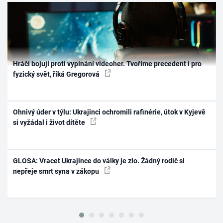
Hráči bojují proti vypínání videoher. Tvoříme precedent i pro
fyzický svět, říká Gregorová
Ohnivý úder v týlu: Ukrajinci ochromili rafinérie, útok v Kyjevě
si vyžádal i život dítěte
GLOSA: Vracet Ukrajince do války je zlo. Žádný rodič si
nepřeje smrt syna v zákopu