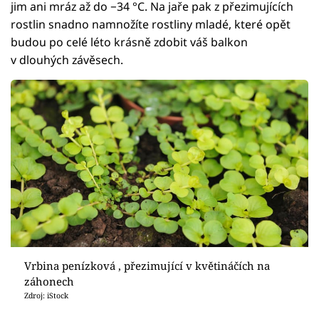
jim ani mráz až do −34 °C. Na jaře pak z přezimujících
rostlin snadno namnožíte rostliny mladé, které opět
budou po celé léto krásně zdobit váš balkon
v dlouhých závěsech.
Vrbina penízková , přezimující v květináčích na
záhonech
Zdroj: iStock