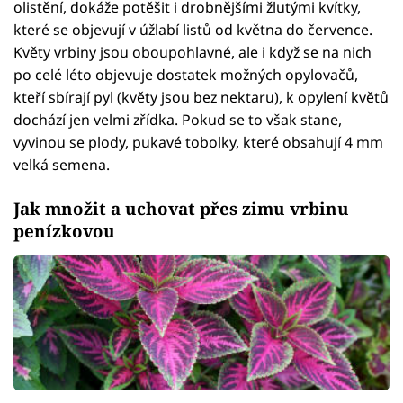
olistění, dokáže potěšit i drobnějšími žlutými kvítky,
které se objevují v úžlabí listů od května do července.
Květy vrbiny jsou oboupohlavné, ale i když se na nich
po celé léto objevuje dostatek možných opylovačů,
kteří sbírají pyl (květy jsou bez nektaru), k opylení květů
dochází jen velmi zřídka. Pokud se to však stane,
vyvinou se plody, pukavé tobolky, které obsahují 4 mm
velká semena.
Jak množit a uchovat přes zimu vrbinu
penízkovou