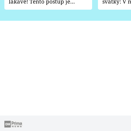
lákavě! Tento postup je
svátky: V n
vhodný jen pro některé
pondělí z
zahrady