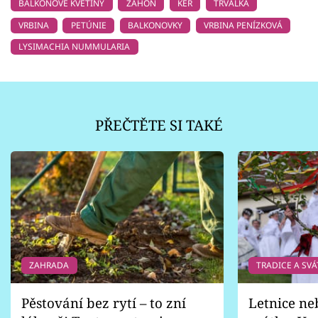
BALKONOVÉ KVĚTINY
ZÁHON
KEŘ
TRVALKA
VRBINA
PETÚNIE
BALKONOVKY
VRBINA PENÍZKOVÁ
LYSIMACHIA NUMMULARIA
PŘEČTĚTE SI TAKÉ
ZAHRADA
TRADICE A SVÁ
Pěstování bez rytí – to zní
Letnice ne