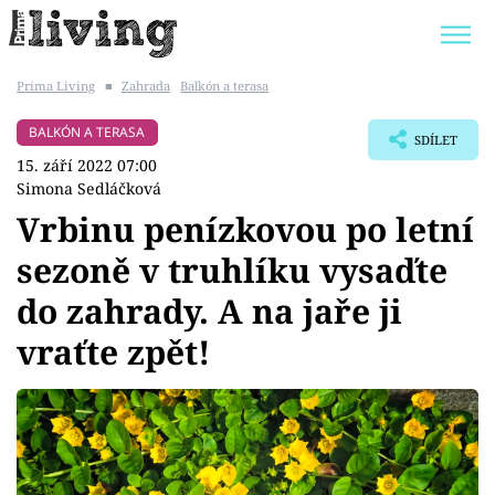
Prima Living
■
Zahrada
Balkón a terasa
Trendy:
JAK UŠETŘIT
POKOJOVÉ KVĚTINY
BALKÓN A TERASA
SDÍLET
BYDLENÍ SLAVNÝCH
ZAHRADA
15. září 2022 07:00
Simona Sedláčková
Vrbinu penízkovou po letní
sezoně v truhlíku vysaďte
Témata
do zahrady. A na jaře ji
Bydlení
vraťte zpět!
Zahrada
Design