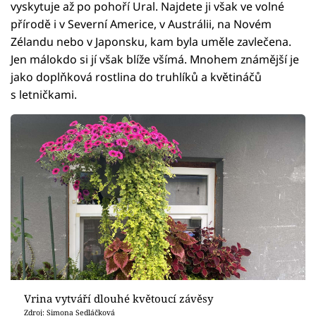
vyskytuje až po pohoří Ural. Najdete ji však ve volné
přírodě i v Severní Americe, v Austrálii, na Novém
Zélandu nebo v Japonsku, kam byla uměle zavlečena.
Jen málokdo si jí však blíže všímá. Mnohem známější je
jako doplňková rostlina do truhlíků a květináčů
s letničkami.
Vrina vytváří dlouhé květoucí závěsy
Zdroj: Simona Sedláčková