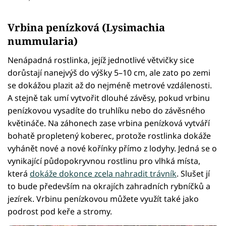
Vrbina penízková (Lysimachia
nummularia)
Nenápadná rostlinka, jejíž jednotlivé větvičky sice
dorůstají nanejvýš do výšky 5–10 cm, ale zato po zemi
se dokážou plazit až do nejméně metrové vzdálenosti.
A stejně tak umí vytvořit dlouhé závěsy, pokud vrbinu
penízkovou vysadíte do truhlíku nebo do závěsného
květináče. Na záhonech zase vrbina penízková vytváří
bohatě propletený koberec, protože rostlinka dokáže
vyhánět nové a nové kořínky přímo z lodyhy. Jedná se o
vynikající půdopokryvnou rostlinu pro vlhká místa,
která
dokáže dokonce zcela nahradit trávník
. Slušet jí
to bude především na okrajích zahradních rybníčků a
jezírek. Vrbinu penízkovou můžete využít také jako
podrost pod keře a stromy.