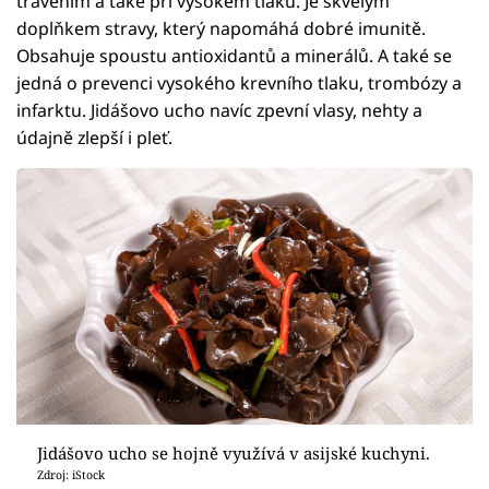
trávením a také při vysokém tlaku. Je skvělým
doplňkem stravy, který napomáhá dobré imunitě.
Obsahuje spoustu antioxidantů a minerálů. A také se
jedná o prevenci vysokého krevního tlaku, trombózy a
infarktu. Jidášovo ucho navíc zpevní vlasy, nehty a
údajně zlepší i pleť.
Jidášovo ucho se hojně využívá v asijské kuchyni.
Zdroj: iStock