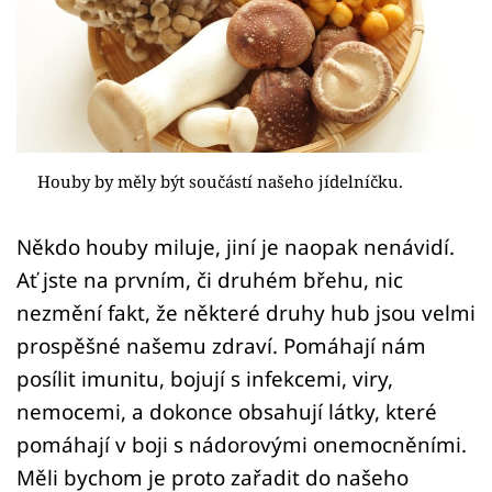
Sledujte prima+
Přihlášení
Sledujte nás
Houby by měly být součástí našeho jídelníčku.
Někdo houby miluje, jiní je naopak nenávidí.
Ať jste na prvním, či druhém břehu, nic
nezmění fakt, že některé druhy hub jsou velmi
prospěšné našemu zdraví. Pomáhají nám
posílit imunitu, bojují s infekcemi, viry,
nemocemi, a dokonce obsahují látky, které
pomáhají v boji s nádorovými onemocněními.
Měli bychom je proto zařadit do našeho