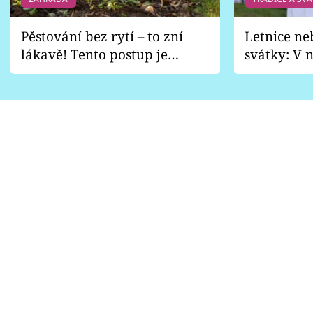
Pěstování bez rytí – to zní
Letnice ne
lákavě! Tento postup je
svátky: V n
vhodný jen pro některé
pondělí z
zahrady