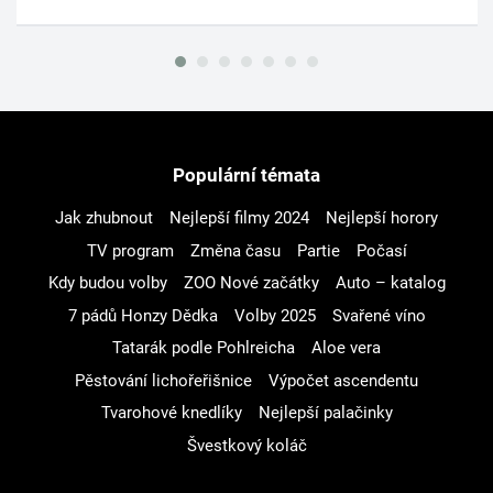
Populární témata
Jak zhubnout
Nejlepší filmy 2024
Nejlepší horory
TV program
Změna času
Partie
Počasí
Kdy budou volby
ZOO Nové začátky
Auto – katalog
7 pádů Honzy Dědka
Volby 2025
Svařené víno
Tatarák podle Pohlreicha
Aloe vera
Pěstování lichořeřišnice
Výpočet ascendentu
Tvarohové knedlíky
Nejlepší palačinky
Švestkový koláč