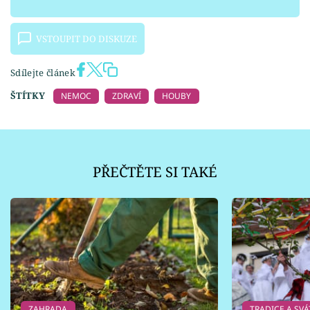
VSTOUPIT DO DISKUZE
Sdílejte článek
ŠTÍTKY
NEMOC
ZDRAVÍ
HOUBY
PŘEČTĚTE SI TAKÉ
ZAHRADA
TRADICE A SVÁ