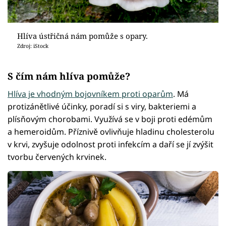
Hlíva ústřičná nám pomůže s opary.
Zdroj: iStock
S čím nám hlíva pomůže?
Hlíva je vhodným bojovníkem proti oparům
. Má
protizánětlivé účinky, poradí si s viry, bakteriemi a
plísňovým chorobami. Využívá se v boji proti edémům
a hemeroidům. Příznivě ovlivňuje hladinu cholesterolu
v krvi, zvyšuje odolnost proti infekcím a daří se jí zvýšit
tvorbu červených krvinek.