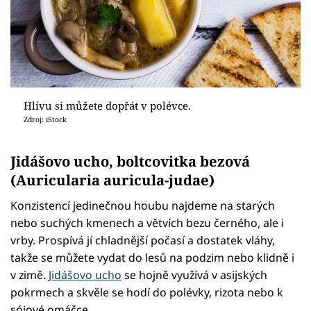
Hlívu si můžete dopřát v polévce.
Zdroj: iStock
Jidášovo ucho, boltcovitka bezová
(Auricularia auricula-judae)
Konzistencí jedinečnou houbu najdeme na starých
nebo suchých kmenech a větvích bezu černého, ale i
vrby. Prospívá jí chladnější počasí a dostatek vláhy,
takže se můžete vydat do lesů na podzim nebo klidně i
v zimě.
Jidášovo ucho
se hojně využívá v asijských
pokrmech a skvěle se hodí do polévky, rizota nebo k
sójové omáčce.