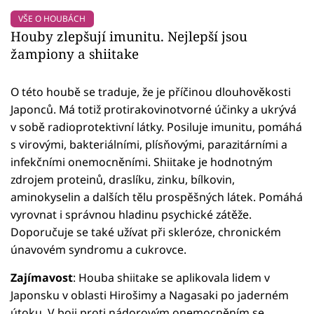
VŠE O HOUBÁCH
Houby zlepšují imunitu. Nejlepší jsou
žampiony a shiitake
O této houbě se traduje, že je příčinou dlouhověkosti
Japonců. Má totiž protirakovinotvorné účinky a ukrývá
v sobě radioprotektivní látky. Posiluje imunitu, pomáhá
s virovými, bakteriálními, plísňovými, parazitárními a
infekčními onemocněními. Shiitake je hodnotným
zdrojem proteinů, draslíku, zinku, bílkovin,
aminokyselin a dalších tělu prospěšných látek. Pomáhá
vyrovnat i správnou hladinu psychické zátěže.
Doporučuje se také užívat při skleróze, chronickém
únavovém syndromu a cukrovce.
Zajímavost
: Houba shiitake se aplikovala lidem v
Japonsku v oblasti Hirošimy a Nagasaki po jaderném
útoku. V boji proti nádorovým onemocněním se