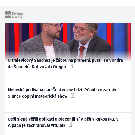
Ultralevicový Sánchez je žábou na prameni, pustil se Vondra
do Španělů. Kritizoval i Gregor
Nebeská podívaná nad Českem se blíží. Působivé zatmění
Slunce doplní meteorická show
Češi slepě věřili aplikaci a přecenili síly, píší v Rakousku. V
Alpách je zachraňoval vrtulník