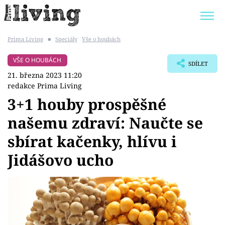
Prima Living
■
Speciály
Vše o houbách
Trendy:
JAK UŠETŘIT
POKOJOVÉ KVĚTINY
VŠE O HOUBÁCH
SDÍLET
BYDLENÍ SLAVNÝCH
ZAHRADA
21. března 2023 11:20
redakce Prima Living
3+1 houby prospěšné
našemu zdraví: Naučte se
Témata
sbírat kačenky, hlívu i
Bydlení
Jidášovo ucho
Zahrada
Design