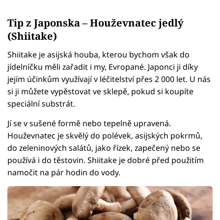
Tip z Japonska – Houževnatec jedlý
(Shiitake)
Shiitake je asijská houba, kterou bychom však do
jídelníčku měli zařadit i my, Evropané. Japonci ji díky
jejím účinkům využívají v léčitelství přes 2 000 let. U nás
si ji můžete vypěstovat ve sklepě, pokud si koupíte
speciální substrát.
Jí se v sušené formě nebo tepelně upravená.
Houževnatec je skvělý do polévek, asijských pokrmů,
do zeleninových salátů, jako řízek, zapečený nebo se
používá i do těstovin. Shiitake je dobré před použitím
namočit na pár hodin do vody.