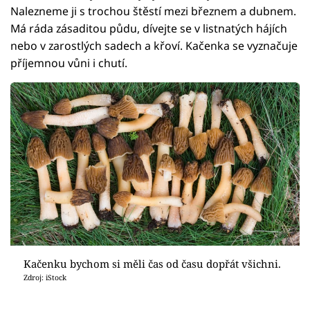
Nalezneme ji s trochou štěstí mezi březnem a dubnem.
Má ráda zásaditou půdu, dívejte se v listnatých hájích
nebo v zarostlých sadech a křoví. Kačenka se vyznačuje
příjemnou vůni i chutí.
Kačenku bychom si měli čas od času dopřát všichni.
Zdroj: iStock