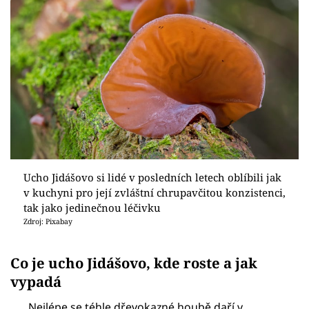
Ucho Jidášovo si lidé v posledních letech oblíbili jak
v kuchyni pro její zvláštní chrupavčitou konzistenci,
tak jako jedinečnou léčivku
Zdroj: Pixabay
Co je ucho Jidášovo, kde roste a jak
vypadá
Nejlépe se téhle dřevokazné houbě daří v