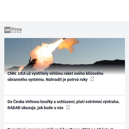
CNN: USA už vystřílely většinu raket svého klíčového
obranného systému. Nahradit je potrvá roky
Do Česka vtrhnou bouřky a ochlazení, platí extrémní výstraha.
RADAR ukazuje, jak bude u vás