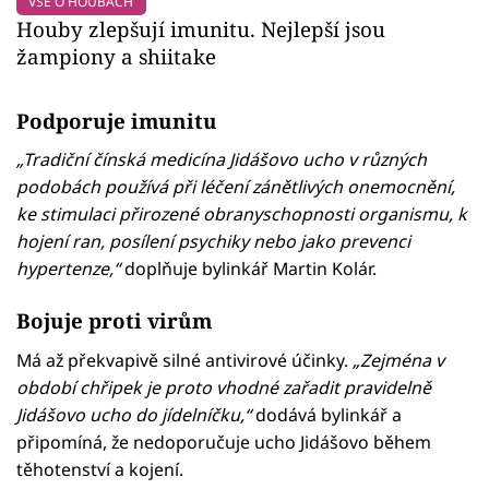
VŠE O HOUBÁCH
Houby zlepšují imunitu. Nejlepší jsou
žampiony a shiitake
Podporuje imunitu
„Tradiční čínská medicína Jidášovo ucho v různých
podobách používá při léčení zánětlivých onemocnění,
ke stimulaci přirozené obranyschopnosti organismu, k
hojení ran, posílení psychiky nebo jako prevenci
hypertenze,“
doplňuje bylinkář Martin Kolár.
Bojuje proti virům
Má až překvapivě silné antivirové účinky.
„Zejména v
období chřipek je proto vhodné zařadit pravidelně
Jidášovo ucho do jídelníčku,“
dodává bylinkář a
připomíná, že nedoporučuje ucho Jidášovo během
těhotenství a kojení.