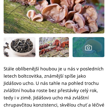
Sledujte prima+
Přihlášení
Sledujte nás
Stále oblíbenější houbou je u nás v posledních
letech boltcovitka, známější spíše jako
Jidášovo ucho. U nás tahle na pohled trochu
zvláštní houba roste bez přestávky celý rok,
tedy i v zimě. Jidášovo ucho má zvláštní
chrupavčitou konzistenci, skvělou chuť a léčivé