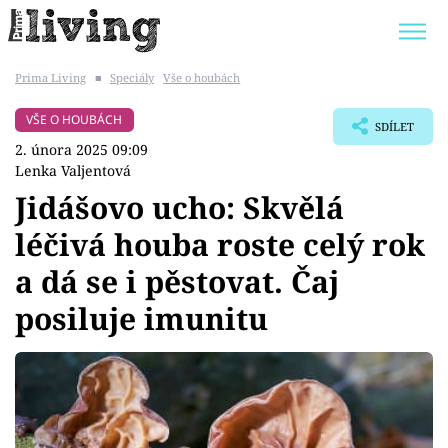
Prima Living
■
Speciály
Vše o houbách
Trendy:
JAK UŠETŘIT
POKOJOVÉ KVĚTINY
VŠE O HOUBÁCH
SDÍLET
BYDLENÍ SLAVNÝCH
ZAHRADA
2. února 2025 09:09
Lenka Valjentová
Jidášovo ucho: Skvělá
léčivá houba roste celý rok
Témata
a dá se i pěstovat. Čaj
Bydlení
posiluje imunitu
Zahrada
Design