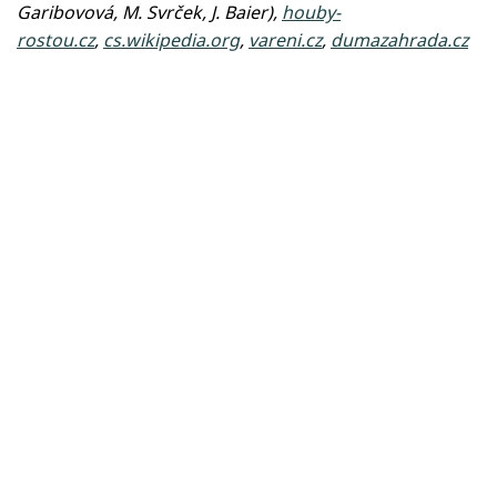
Garibovová, M. Svrček, J. Baier),
houby-
rostou.cz
,
cs.wikipedia.org
,
vareni.cz
,
dumazahrada.cz