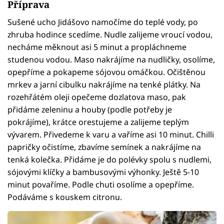
Příprava
Sušené ucho Jidášovo namočíme do teplé vody, po
zhruba hodince scedíme. Nudle zalijeme vroucí vodou,
necháme měknout asi 5 minut a propláchneme
studenou vodou. Maso nakrájíme na nudličky, osolíme,
opepříme a pokapeme sójovou omáčkou. Očištěnou
mrkev a jarní cibulku nakrájíme na tenké plátky. Na
rozehřátém oleji opečeme dozlatova maso, pak
přidáme zeleninu a houby (podle potřeby je
pokrájíme), krátce orestujeme a zalijeme teplým
vývarem. Přivedeme k varu a vaříme asi 10 minut. Chilli
papričky očistíme, zbavíme semínek a nakrájíme na
tenká kolečka. Přidáme je do polévky spolu s nudlemi,
sójovými klíčky a bambusovými výhonky. Ještě 5-10
minut povaříme. Podle chuti osolíme a opepříme.
Podáváme s kouskem citronu.