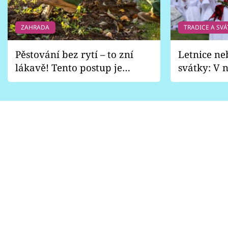
ZAHRADA
TRADICE A SVÁ
Pěstování bez rytí – to zní
Letnice ne
lákavě! Tento postup je
svátky: V n
vhodný jen pro některé
pondělí z
zahrady