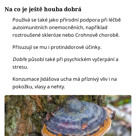
Na co je ještě houba dobrá
Používá se také jako přírodní podpora při léčbě
autoimunitních onemocněních, například
roztroušené skleróze nebo Crohnově chorobě.
Přisuzují se mu i protinádorové účinky
.
Dobř
e působí také při psychickém vyčerpání a
stresu.
Konzumace Jidášova ucha má příznivý vliv i na
pokožku, vlasy a nehty.