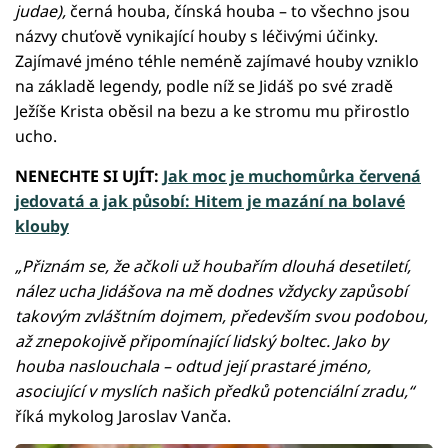
judae),
černá houba, čínská houba – to všechno jsou
názvy chuťově vynikající houby s léčivými účinky.
Zajímavé jméno téhle neméně zajímavé houby vzniklo
na základě legendy, podle níž se Jidáš po své zradě
Ježíše Krista oběsil na bezu a ke stromu mu přirostlo
ucho.
NENECHTE SI UJÍT:
Jak moc je muchomůrka červená
jedovatá a jak působí: Hitem je mazání na bolavé
klouby
„Přiznám se, že ačkoli už houbařím dlouhá desetiletí,
nález ucha Jidášova na mě dodnes vždycky zapůsobí
takovým zvláštním dojmem, především svou podobou,
až znepokojivě připomínající lidský boltec. Jako by
houba naslouchala – odtud její prastaré jméno,
asociující v myslích našich předků potenciální zradu,“
říká mykolog Jaroslav Vanča.