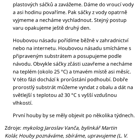
plastových sáčků a zavážeme. Dáme do vroucí vody
a asi hodinu povaříme. Pak sáčky z vody opatrně
vyjmeme a necháme vychladnout. Stejný postup
varu opakujeme ještě druhý den.
Houbovou násadu pořídíme běžně v zahradnictví
nebo na internetu. Houbovou násadu smícháme s
připraveným substrátem a posupujeme podle
návodu. Obvykle sáčky zčásti uzavřeme a necháme
na teplém (okolo 25 °C) a tmavém místě asi měsíc.
V této fázi dochází k prorůstání podhoubí. Dobře
prorostlý substrát můžeme vyndat z obalu a dát na
světlejší s teplotou až 30 °C s vyšší vzdušnou
vlhkostí.
První houby by se měly objevit po několika týdnech.
Zdroje:
mykolog Jaroslav Vanča, bylinkář Martin
Kolár, Houby poznáváme, sbíráme, upravujeme (L. V.