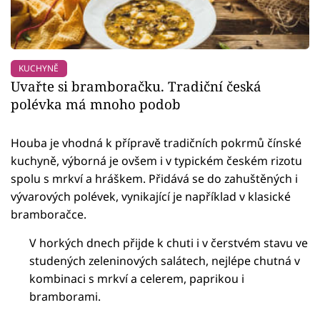
KUCHYNĚ
Uvařte si bramboračku. Tradiční česká
polévka má mnoho podob
Houba je vhodná k přípravě tradičních pokrmů čínské
kuchyně, výborná je ovšem i v typickém českém rizotu
spolu s mrkví a hráškem. Přidává se do zahuštěných i
vývarových polévek, vynikající je například v klasické
bramboračce.
V horkých dnech přijde k chuti i v čerstvém stavu ve
studených zeleninových salátech, nejlépe chutná v
kombinaci s mrkví a celerem, paprikou i
bramborami.