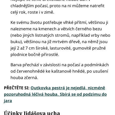
chladnějším počasí, proto na ni můžeme natrefit
celý rok, roste i v zimě.
Ke svému životu potřebuje vlhké přítmí, většinou ji
nalezneme na kmenech a větvích černého bezu
(nebo jiných listnatých stromů, například vrby nebo
buku), většinou na již mrtvém dřevě, na němž jsou
její 2 až 7 cm široké, lasturovité, gumovitě pružné
plodnice bočně přirostlé.
Barva přechází v závislosti na počasí a podmínkách
od červenohnědé ke kaštanově hnědé, po usušení
houba zčerná.
PŘEČTĚTE SI:
Outkovka pestrá je nejedlá, nicméně
pozoruhodná léčivá houba. Sbírá se od podzimu do
jara
Účinky Jidášova ucha