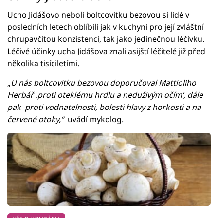
Ucho Jidášovo neboli boltcovitku bezovou si lidé v
posledních letech oblíbili jak v kuchyni pro její zvláštní
chrupavčitou konzistenci, tak jako jedinečnou léčivku.
Léčivé účinky ucha Jidášova znali asijští léčitelé již před
několika tisíciletími.
„
U nás boltcovitku bezovou doporučoval Mattioliho
Herbář ‚proti oteklému hrdlu a neduživým očím‘, dále
pak proti vodnatelnosti, bolesti hlavy z horkosti a na
červené otoky,“
uvádí mykolog.