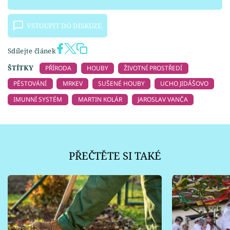
VSTOUPIT DO DISKUZE
Sdílejte článek
ŠTÍTKY
PŘÍRODA
HOUBY
ŽIVOTNÍ PROSTŘEDÍ
PĚSTOVÁNÍ
MRKEV
SUŠENÉ HOUBY
UCHO JIDÁŠOVO
IMUNNÍ SYSTÉM
MARTIN KOLÁR
JAROSLAV VANČA
PŘEČTĚTE SI TAKÉ