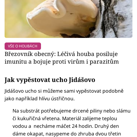
VŠE O HOUBÁCH
Březovník obecný: Léčivá houba posiluje
imunitu a bojuje proti virům i parazitům
Jak vypěstovat ucho Jidášovo
Jidášovo ucho si můžeme sami vypěstovat podobně
jako například hlívu ústřičnou.
Na substrát potřebujeme drcené piliny nebo slámu
či kukuřičná vřetena. Materiál zalijeme teplou
vodou a necháme máčet 24 hodin. Druhý den
dáme okapat, nasypeme do zhruba dvou třetin