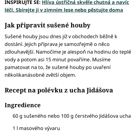
INSPIRUJTE SE:
Hlíva ústřičná skvěle chutná a navíc
léčí. Sbírejte ji v zimním lese nebo pěstujte doma
Jak připravit sušené houby
Sušené houby jsou dnes již v obchodech běžně k
dostání. Jejich příprava je samozřejmě o něco
zdlouhavější. Namočíme je alespoň na hodinu do teplé
vody a potom asi 15 minut povaříme. Musíme
pamatovat na to, že sušené houby po uvaření
několikanásobně zvětší objem.
Recept na polévku z ucha Jidášova
Ingredience
60 g sušeného nebo 100 g čerstvého Jidášova ucha
1 l masového vývaru