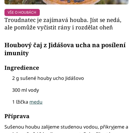
VŠE O HOUBÁCH
Troudnatec je zajímavá houba. Jíst se nedá,
ale pomůže vyčistit rány i rozdělat oheň
Houbový čaj z Jidášova ucha na posílení
imunity
Ingredience
2 g sušené houby ucho Jidášovo
300 ml vody
1 lžička
medu
Příprava
Sušenou houbu zalijeme studenou vodou, přikryjeme a