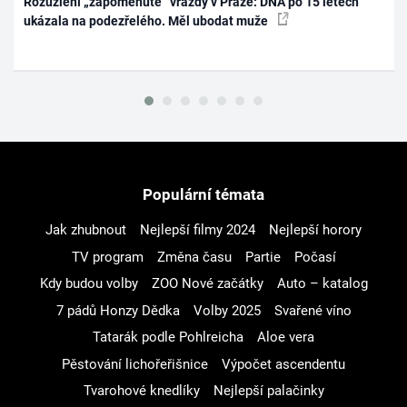
Rozuzlení „zapomenuté“ vraždy v Praze: DNA po 15 letech
ukázala na podezřelého. Měl ubodat muže
Populární témata
Jak zhubnout
Nejlepší filmy 2024
Nejlepší horory
TV program
Změna času
Partie
Počasí
Kdy budou volby
ZOO Nové začátky
Auto – katalog
7 pádů Honzy Dědka
Volby 2025
Svařené víno
Tatarák podle Pohlreicha
Aloe vera
Pěstování lichořeřišnice
Výpočet ascendentu
Tvarohové knedlíky
Nejlepší palačinky