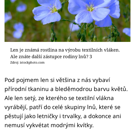
Sledujte prima+
Přihlášení
Sledujte nás
Len je známá rostlina na výrobu textilních vláken.
Ale znáte další zástupce rodiny lnů? 3
Zdroj: istockphoto.com
Pod pojmem len si většina z nás vybaví
přírodní tkaninu a bleděmodrou barvu květů.
Ale len setý, ze kterého se textilní vlákna
vyrábějí, patří do celé skupiny lnů, které se
pěstují jako letničky i trvalky, a dokonce ani
nemusí vykvétat modrými kvítky.