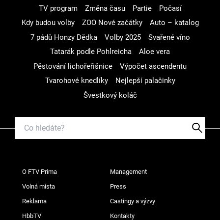
TV program
Změna času
Partie
Počasí
Kdy budou volby
ZOO Nové začátky
Auto – katalog
7 pádů Honzy Dědka
Volby 2025
Svařené víno
Tatarák podle Pohlreicha
Aloe vera
Pěstování lichořeřišnice
Výpočet ascendentu
Tvarohové knedlíky
Nejlepší palačinky
Švestkový koláč
O FTV Prima
Management
Volná místa
Press
Reklama
Castingy a výzvy
HbbTV
Kontakty