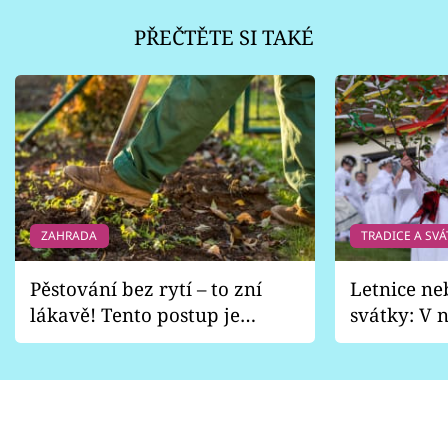
PŘEČTĚTE SI TAKÉ
ZAHRADA
TRADICE A SVÁ
Pěstování bez rytí – to zní
Letnice ne
lákavě! Tento postup je
svátky: V n
vhodný jen pro některé
pondělí z
zahrady