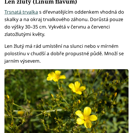
Len žlutý (Linum flavum)
Trsnatá trvalka
s dřevnatějícím oddenkem vhodná do
skalky a na okraj trvalkového záhonu. Dorůstá pouze
do výšky 30–35 cm. Vykvétá v červnu a červenci
zlatožlutými květy.
Len žlutý má rád umístění na slunci nebo v mírném
polostínu v chudší a dobře propustné půdě. Množí se
jarním výsevem.