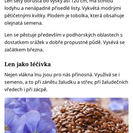
Len setý dorůstá do výšky asi 120 cm, má štíhlou
lodyhu a nenápadné přisedlé listy. Vykvétá modrými
pětičetnými kvítky. Plodem je tobolka, která obsahuje
olejnatá semena.
Len se pěstuje především v podhorských oblastech s
dostatkem srážek v dobře propustné půdě. Vysévá se
začátkem března.
Len jako léčivka
Nejen vlákna lnu jsou pro nás přínosná. Využívá se i
semeno, a to při zánětu žaludku a střev, při žaludečních
vředech i při zácpě.