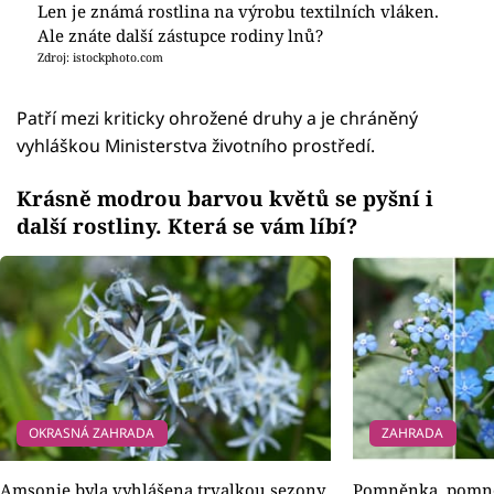
Len je známá rostlina na výrobu textilních vláken.
Ale znáte další zástupce rodiny lnů?
Zdroj: istockphoto.com
Patří mezi kriticky ohrožené druhy a je chráněný
vyhláškou Ministerstva životního prostředí.
Krásně modrou barvou květů se pyšní i
další rostliny. Která se vám líbí?
OKRASNÁ ZAHRADA
ZAHRADA
Amsonie byla vyhlášena trvalkou sezony.
Pomněnka, pomně