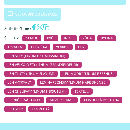
VSTOUPIT DO DISKUZE
Sdílejte článek
ŠTÍTKY
NEMOC
KVĚT
INDIE
PŮDA
BYLINA
TRVALKA
LETNIČKA
VLÁKNO
LEN
LEN SETÝ (LINUM USITATISSIMUM)
LEN VELKOKVĚTÝ (LINUM GRANDIFLORUM)
LEN ŽLUTÝ (LINUM FLAVUM)
LEN MODRÝ (LINUM PERENNE)
LEN VYTRVALÝ
LEN NARBONSKÝ (LINUM NARBONENSE)
LEN CHLUPATÝ (LINUM HIRSUTUM)
TEXTILNÍ
LETNIČKOVÁ LOUKA
MEZOPOTÁMIE
JEDNOLETÁ ROSTLINA
LEN SETÝ
LEN ŽLUTÝ