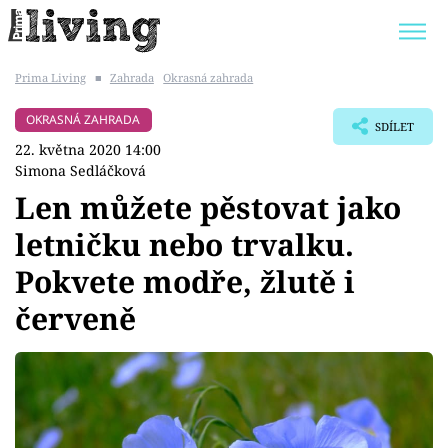
Prima Living
■
Zahrada
Okrasná zahrada
Trendy:
JAK UŠETŘIT
POKOJOVÉ KVĚTINY
OKRASNÁ ZAHRADA
SDÍLET
BYDLENÍ SLAVNÝCH
ZAHRADA
22. května 2020 14:00
Simona Sedláčková
Len můžete pěstovat jako
letničku nebo trvalku.
Témata
Pokvete modře, žlutě i
Bydlení
červeně
Zahrada
Design