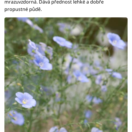
mrazuvzdorná. Dává přednost lehké a dobře
propustné půdě.