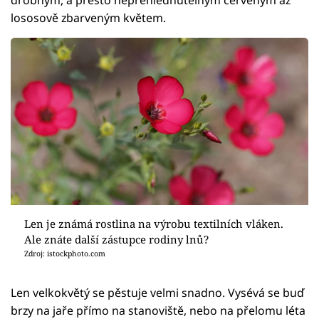
lososově zbarveným květem.
Len je známá rostlina na výrobu textilních vláken.
Ale znáte další zástupce rodiny lnů?
Zdroj: istockphoto.com
Len velkokvětý se pěstuje velmi snadno. Vysévá se buď
brzy na jaře přímo na stanoviště, nebo na přelomu léta