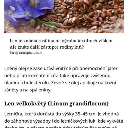
Len je známá rostlina na výrobu textilních vláken.
Ale znáte další zástupce rodiny lnů?
Zdroj: istockphoto.com
Lněný olej se zase užívá vnitřně při onemocnění jater
nebo proti kornatění cév, také upravuje zvýšenou
hladinu cholesterolu. Zevně se olej aplikuje na kožní
záněty a na spáleniny.
Len velkokvětý (Linum grandiflorum)
Letnička, která dorůstá do výšky 35–45 cm. Je vhodná
do záhonové výsadby i do letničkových luk, kde vykvétá
drobným, a přesto nepřehlédnutelným červeným až