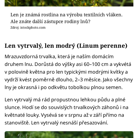
Len je známá rostlina na výrobu textilních vláken.
Ale znáte další zástupce rodiny lnů?
Zdroj: istockphoto.com
Len vytrvalý, len modrý (Linum perenne)
Mrazuvzdorná trvalka, která je naším domácím
druhem lnu. Dorůstá do výšky asi 60–100 cm a vykvétá
v polovině května pro len typickými modrými kvítky a
vydrží kvést poměrně dlouho, 2–3 měsíce. Jako všechny
lny je okrasná i po odkvětu tobolkou plnou semen.
Len vytrvalý má rád propustnou lehkou půdu a plné
slunce. Hodí se do souvislých trvalkových záhonů i na
květnaté louky. Vysévá se v srpnu až v září přímo na
stanoviště. Len vytrvalý nesnáší přesazování.