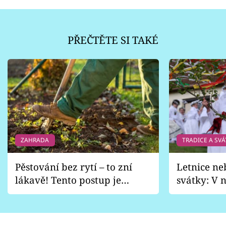
PŘEČTĚTE SI TAKÉ
ZAHRADA
TRADICE A SVÁ
Pěstování bez rytí – to zní
Letnice ne
lákavě! Tento postup je
svátky: V n
vhodný jen pro některé
pondělí z
zahrady