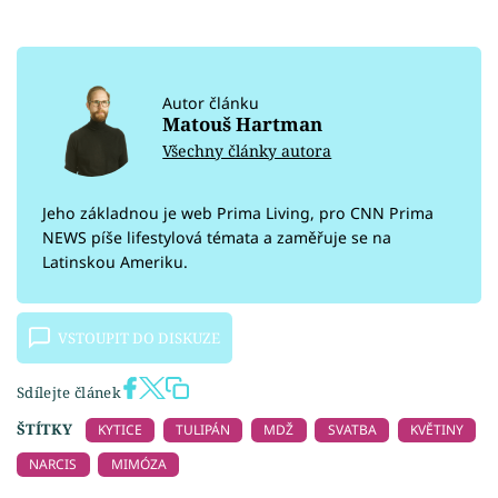
Autor článku
Matouš Hartman
Všechny články autora
Jeho základnou je web Prima Living, pro CNN Prima
NEWS píše lifestylová témata a zaměřuje se na
Latinskou Ameriku.
VSTOUPIT DO DISKUZE
Sdílejte článek
ŠTÍTKY
KYTICE
TULIPÁN
MDŽ
SVATBA
KVĚTINY
NARCIS
MIMÓZA