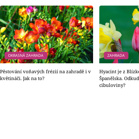
OKRASNÁ ZAHRADA
ZAHRADA
Pěstování voňavých frézií na zahradě i v
Hyacint je z Blíz
květináči. Jak na to?
Španělska. Odkud
cibuloviny?