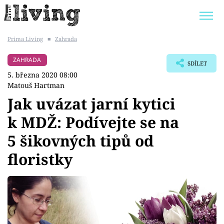
Prima Living
■
Zahrada
Trendy:
JAK UŠETŘIT
POKOJOVÉ KVĚTINY
ZAHRADA
SDÍLET
BYDLENÍ SLAVNÝCH
ZAHRADA
5. března 2020 08:00
Matouš Hartman
Jak uvázat jarní kytici
k MDŽ: Podívejte se na
Témata
5 šikovných tipů od
Bydlení
floristky
Zahrada
Design