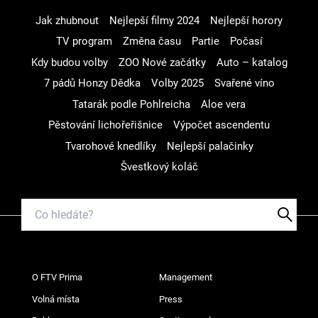
Jak zhubnout
Nejlepší filmy 2024
Nejlepší horory
TV program
Změna času
Partie
Počasí
Kdy budou volby
ZOO Nové začátky
Auto – katalog
7 pádů Honzy Dědka
Volby 2025
Svařené víno
Tatarák podle Pohlreicha
Aloe vera
Pěstování lichořeřišnice
Výpočet ascendentu
Tvarohové knedlíky
Nejlepší palačinky
Švestkový koláč
O FTV Prima
Management
Volná místa
Press