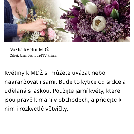
Sledujte prima+
Přihlášení
Sledujte nás
Vazba květin MDŽ
Zdroj: Jana Čechová/FTV Prima
Květiny k MDŽ si můžete uvázat nebo
naaranžovat i sami. Bude to kytice od srdce a
udělaná s láskou. Použijte jarní květy, které
jsou právě k mání v obchodech, a přidejte k
nim i rozkvetlé větvičky.